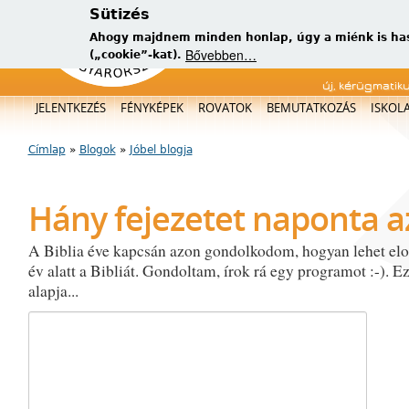
Sütizés
Ahogy majdnem minden honlap, úgy a miénk is has
Bővebben…
(„cookie”-kat).
új, kérügmatik
Főmenü
JELENTKEZÉS
FÉNYKÉPEK
ROVATOK
BEMUTATKOZÁS
ISKOL
Címlap
»
Blogok
»
Jóbel blogja
Jelenlegi hely
Hány fejezetet naponta a
A Biblia éve kapcsán azon gondolkodom, hogyan lehet elo
év alatt a Bibliát. Gondoltam, írok rá egy programot :-). Ez
alapja...