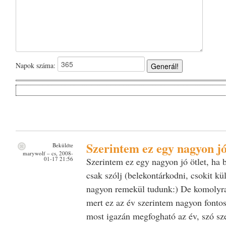
Napok száma:
Generál!
Szerintem ez egy nagyon j
Beküldte
marywolf
– cs, 2008-
01-17 21:56
Szerintem ez egy nagyon jó ötlet, ha 
csak szólj (belekontárkodni, csokit kü
nagyon remekül tudunk:) De komolyra 
mert ez az év szerintem nagyon fonto
most igazán megfogható az év, szó sze