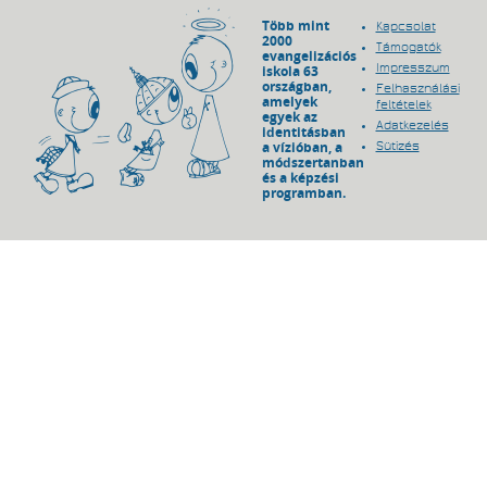
Több mint
Kapcsolat
2000
Támogatók
evangelizációs
Impresszum
iskola 63
országban,
Felhasználási
amelyek
feltételek
egyek az
Adatkezelés
identitásban
a vízióban, a
Sütizés
módszertanban
és a képzési
programban.