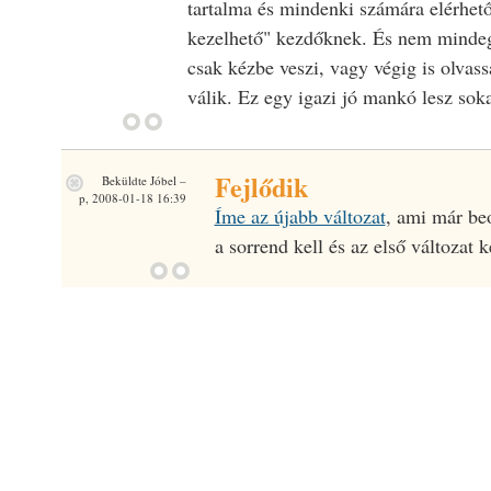
tartalma és mindenki számára elérhető
kezelhető" kezdőknek. És nem mindegy
csak kézbe veszi, vagy végig is olvass
válik. Ez egy igazi jó mankó lesz sok
Fejlődik
Beküldte
Jóbel
–
p, 2008-01-18 16:39
Íme az újabb változat
, ami már beo
a sorrend kell és az első változat k