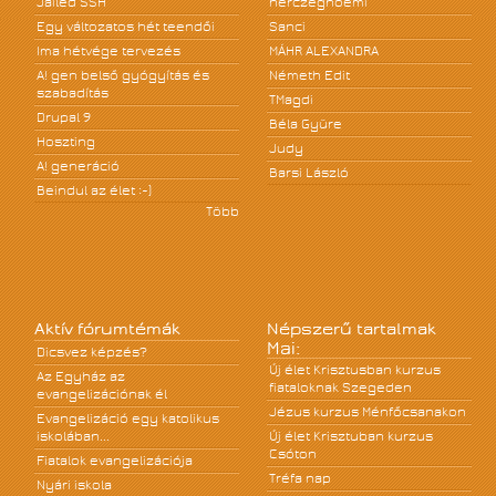
Jailed SSH
herczegnoemi
Egy változatos hét teendői
Sanci
Ima hétvége tervezés
MÁHR ALEXANDRA
A! gen belső gyógyítás és
Németh Edit
szabadítás
TMagdi
Drupal 9
Béla Gyüre
Hoszting
Judy
A! generáció
Barsi László
Beindul az élet :-)
Több
Aktív fórumtémák
Népszerű tartalmak
Mai:
Dicsvez képzés?
Új élet Krisztusban kurzus
Az Egyház az
fiataloknak Szegeden
evangelizációnak él
Jézus kurzus Ménfőcsanakon
Evangelizáció egy katolikus
iskolában...
Új élet Krisztuban kurzus
Csóton
Fiatalok evangelizációja
Tréfa nap
Nyári iskola