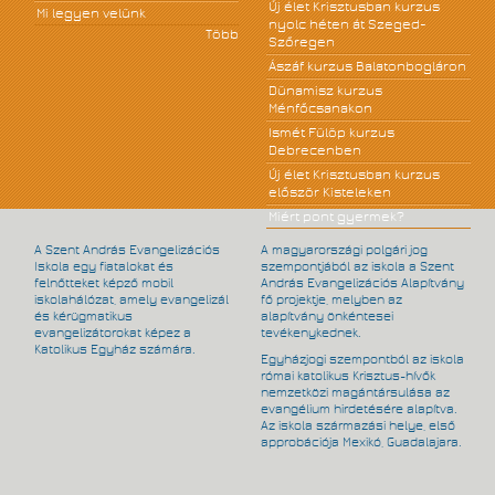
Új élet Krisztusban kurzus
Mi legyen velünk
nyolc héten át Szeged-
Több
Szőregen
Ászáf kurzus Balatonbogláron
Dünamisz kurzus
Ménfőcsanakon
Ismét Fülöp kurzus
Debrecenben
Új élet Krisztusban kurzus
először Kisteleken
Miért pont gyermek?
A Szent András Evangelizációs
A magyarországi polgári jog
Iskola egy fiatalokat és
szempontjából az iskola a Szent
felnőtteket képző mobil
András Evangelizációs Alapítvány
iskolahálózat, amely evangelizál
fő projektje, melyben az
és kérügmatikus
alapítvány önkéntesei
evangelizátorokat képez a
tevékenykednek.
Katolikus Egyház számára.
Egyházjogi szempontból az iskola
római katolikus Krisztus-hívők
nemzetközi magántársulása az
evangélium hirdetésére alapítva.
Az iskola származási helye, első
approbációja Mexikó, Guadalajara.