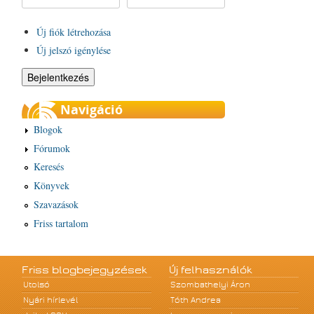
Új fiók létrehozása
Új jelszó igénylése
Navigáció
Blogok
Fórumok
Keresés
Könyvek
Szavazások
Friss tartalom
Friss blogbejegyzések
Új felhasználók
Utolsó
Szombathelyi Áron
Nyári hírlevél
Tóth Andrea