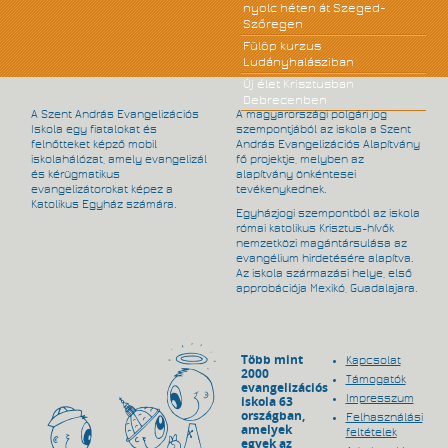
nyolc héten át Szeged-
Szőregen
Fülöp kurzus
Ludányhalásziban
Új élet Krisztusban
Debrecenben
A Szent András Evangelizációs
A magyarországi polgári jog
Iskola egy fiatalokat és
szempontjából az iskola a Szent
felnőtteket képző mobil
András Evangelizációs Alapítvány
iskolahálózat, amely evangelizál
fő projektje, melyben az
és kérügmatikus
alapítvány önkéntesei
evangelizátorokat képez a
tevékenykednek.
Katolikus Egyház számára.
Egyházjogi szempontból az iskola
római katolikus Krisztus-hívők
nemzetközi magántársulása az
evangélium hirdetésére alapítva.
Az iskola származási helye, első
approbációja Mexikó, Guadalajara.
Több mint
Kapcsolat
2000
Támogatók
evangelizációs
Impresszum
iskola 63
országban,
Felhasználási
amelyek
feltételek
egyek az