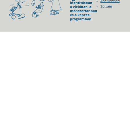
Adatkezelés
identitásban
a vízióban, a
Sütizés
módszertanban
és a képzési
programban.