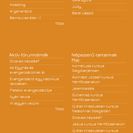
Béla Gyüre
Hoszting
Judy
A! generáció
Barsi László
Beindul az élet :-)
Több
Aktív fórumtémák
Népszerű tartalmak
Mai:
Dicsvez képzés?
Kornéliusz kurzus
Az Egyház az
Salgótarjánban
evangelizációnak él
Álomlátó József kurzus
Evangelizáció egy katolikus
Ménfőcsanakon
iskolában...
Jelentkezés
Fiatalok evangelizációja
Dünamisz kurzus
Nyári iskola
Ménfőcsanakon
Mi legyen velünk
Új élet Krisztusban kurzus
Több
fiataloknak Szegeden
Dicsvez képzés?
Jézus kurzus Ménfőcsanakon
Új élet Krisztusban kurzus