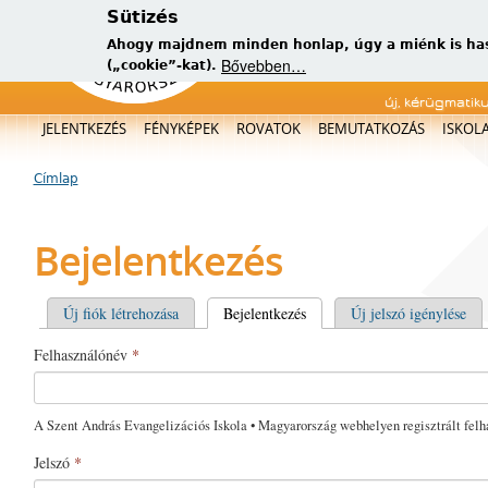
Sütizés
Ahogy majdnem minden honlap, úgy a miénk is has
Bővebben…
(„cookie”-kat).
új, kérügmatik
Főmenü
JELENTKEZÉS
FÉNYKÉPEK
ROVATOK
BEMUTATKOZÁS
ISKOL
Címlap
Jelenlegi hely
Bejelentkezés
Elsődleges fülek
Új fiók létrehozása
Bejelentkezés
(aktív fül)
Új jelszó igénylése
Felhasználónév
*
A Szent András Evangelizációs Iskola • Magyarország webhelyen regisztrált felh
Jelszó
*