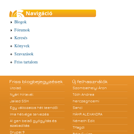
Navigáció
Blogok
Fórumok
Keresés
Könyvek
Szavazások
Friss tartalom
Friss blogbejegyzések
Új felhasználók
Utolsó
Szombathelyi Áron
Nyári hírlevél
Tóth Andrea
Jailed SSH
herczegnoemi
Egy változatos hét teendői
Sanci
Ima hétvége tervezés
MÁHR ALEXANDRA
A! gen belső gyógyítás és
Németh Edit
szabadítás
TMagdi
Drupal 9