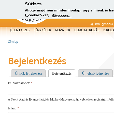
Sütizés
Ahogy majdnem minden honlap, úgy a miénk is has
Bővebben…
(„cookie”-kat).
új, kérügmatik
Főmenü
JELENTKEZÉS
FÉNYKÉPEK
ROVATOK
BEMUTATKOZÁS
ISKOL
Címlap
Jelenlegi hely
Bejelentkezés
Elsődleges fülek
Új fiók létrehozása
Bejelentkezés
(aktív fül)
Új jelszó igénylése
Felhasználónév
*
A Szent András Evangelizációs Iskola • Magyarország webhelyen regisztrált felh
Jelszó
*