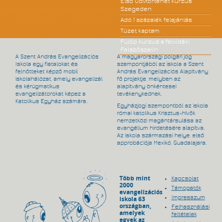
Első Üdvtörténet kurzus
Szegeden
Adó 1 százalék felajánlás
Tüzet kaptam
Fülöp kurzus a felvidéki
Felszőszelin
A Szent András Evangelizációs
A magyarországi polgári jog
Iskola egy fiatalokat és
szempontjából az iskola a Szent
felnőtteket képző mobil
András Evangelizációs Alapítvány
iskolahálózat, amely evangelizál
fő projektje, melyben az
és kérügmatikus
alapítvány önkéntesei
evangelizátorokat képez a
tevékenykednek.
Katolikus Egyház számára.
Egyházjogi szempontból az iskola
római katolikus Krisztus-hívők
nemzetközi magántársulása az
evangélium hirdetésére alapítva.
Az iskola származási helye, első
approbációja Mexikó, Guadalajara.
Több mint
Kapcsolat
2000
Támogatók
evangelizációs
Impresszum
iskola 63
országban,
Felhasználási
amelyek
feltételek
egyek az