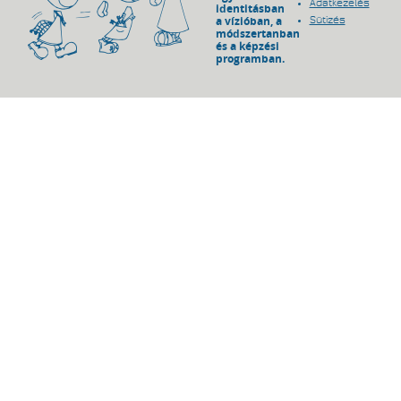
Adatkezelés
identitásban
a vízióban, a
Sütizés
módszertanban
és a képzési
programban.