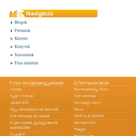
Navigáció
Blogok
Fórumok
Keresés
Könyvek
Szavazások
Friss tartalom
Friss blogbejegyzések
Új felhasználók
Utolsó
Szombathelyi Áron
Nyári hírlevél
Tóth Andrea
Jailed SSH
herczegnoemi
Egy változatos hét teendői
Sanci
Ima hétvége tervezés
MÁHR ALEXANDRA
A! gen belső gyógyítás és
Németh Edit
szabadítás
TMagdi
Drupal 9