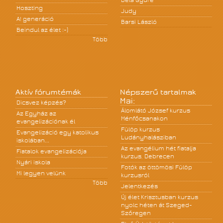
Béla Gyüre
Hoszting
Judy
A! generáció
Barsi László
Beindul az élet :-)
Több
Aktív fórumtémák
Népszerű tartalmak
Mai:
Dicsvez képzés?
Álomlátó József kurzus
Az Egyház az
Ménfőcsanakon
evangelizációnak él
Fülöp kurzus
Evangelizáció egy katolikus
Ludányhalásziban
iskolában...
Az evangélium hét fiatalja
Fiatalok evangelizációja
kurzus, Debrecen
Nyári iskola
Fotók az öttömösi Fülöp
Mi legyen velünk
kurzusról
Több
Jelentkezés
Új élet Krisztusban kurzus
nyolc héten át Szeged-
Szőregen