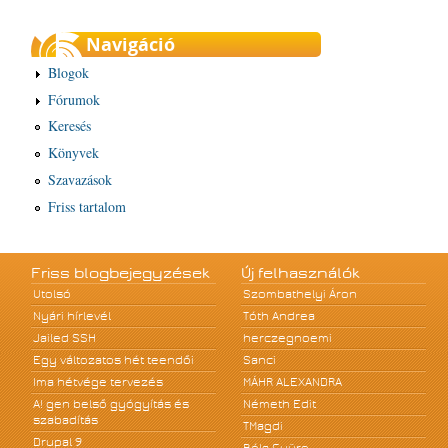
Navigáció
Blogok
Fórumok
Keresés
Könyvek
Szavazások
Friss tartalom
Friss blogbejegyzések
Új felhasználók
Utolsó
Szombathelyi Áron
Nyári hírlevél
Tóth Andrea
Jailed SSH
herczegnoemi
Egy változatos hét teendői
Sanci
Ima hétvége tervezés
MÁHR ALEXANDRA
A! gen belső gyógyítás és
Németh Edit
szabadítás
TMagdi
Drupal 9