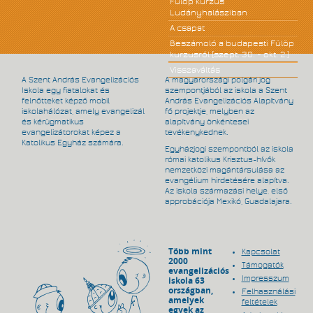
Fülöp kurzus
Ludányhalásziban
A csapat
Beszámoló a budapesti Fülöp
kurzusról (szept. 30. - okt. 2.)
Visszaváltás
A Szent András Evangelizációs
A magyarországi polgári jog
Iskola egy fiatalokat és
szempontjából az iskola a Szent
felnőtteket képző mobil
András Evangelizációs Alapítvány
iskolahálózat, amely evangelizál
fő projektje, melyben az
és kérügmatikus
alapítvány önkéntesei
evangelizátorokat képez a
tevékenykednek.
Katolikus Egyház számára.
Egyházjogi szempontból az iskola
római katolikus Krisztus-hívők
nemzetközi magántársulása az
evangélium hirdetésére alapítva.
Az iskola származási helye, első
approbációja Mexikó, Guadalajara.
Több mint
Kapcsolat
2000
Támogatók
evangelizációs
Impresszum
iskola 63
országban,
Felhasználási
amelyek
feltételek
egyek az