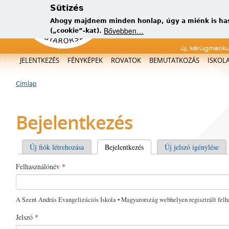
Sütizés
Ahogy majdnem minden honlap, úgy a miénk is has
Bővebben…
(„cookie”-kat).
új, kérügmatik
Főmenü
JELENTKEZÉS
FÉNYKÉPEK
ROVATOK
BEMUTATKOZÁS
ISKOL
Címlap
Jelenlegi hely
Bejelentkezés
Elsődleges fülek
Új fiók létrehozása
Bejelentkezés
(aktív fül)
Új jelszó igénylése
Felhasználónév
*
A Szent András Evangelizációs Iskola • Magyarország webhelyen regisztrált felh
Jelszó
*