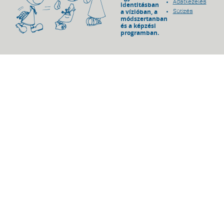
Adatkezelés
identitásban
a vízióban, a
Sütizés
módszertanban
és a képzési
programban.