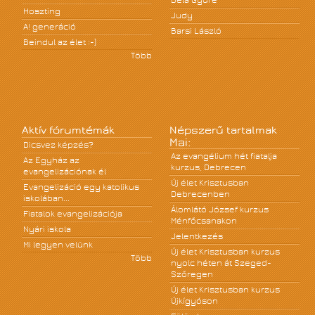
Béla Gyüre
Hoszting
Judy
A! generáció
Barsi László
Beindul az élet :-)
Több
Aktív fórumtémák
Népszerű tartalmak
Mai:
Dicsvez képzés?
Az evangélium hét fiatalja
Az Egyház az
kurzus, Debrecen
evangelizációnak él
Új élet Krisztusban
Evangelizáció egy katolikus
Debrecenben
iskolában...
Álomlátó József kurzus
Fiatalok evangelizációja
Ménfőcsanakon
Nyári iskola
Jelentkezés
Mi legyen velünk
Új élet Krisztusban kurzus
Több
nyolc héten át Szeged-
Szőregen
Új élet Krisztusban kurzus
Újkígyóson