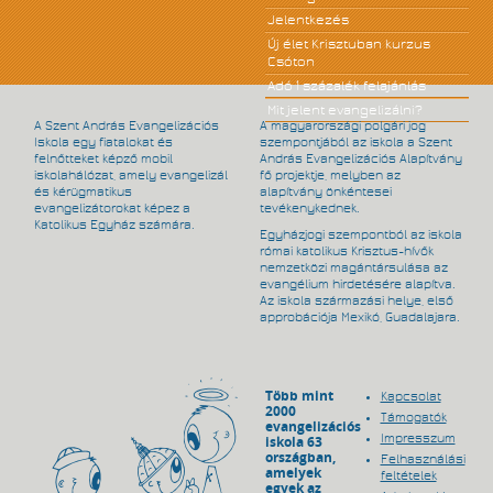
Jelentkezés
Új élet Krisztuban kurzus
Csóton
Adó 1 százalék felajánlás
Mit jelent evangelizálni?
A Szent András Evangelizációs
A magyarországi polgári jog
Iskola egy fiatalokat és
szempontjából az iskola a Szent
felnőtteket képző mobil
András Evangelizációs Alapítvány
iskolahálózat, amely evangelizál
fő projektje, melyben az
és kérügmatikus
alapítvány önkéntesei
evangelizátorokat képez a
tevékenykednek.
Katolikus Egyház számára.
Egyházjogi szempontból az iskola
római katolikus Krisztus-hívők
nemzetközi magántársulása az
evangélium hirdetésére alapítva.
Az iskola származási helye, első
approbációja Mexikó, Guadalajara.
Több mint
Kapcsolat
2000
Támogatók
evangelizációs
Impresszum
iskola 63
országban,
Felhasználási
amelyek
feltételek
egyek az