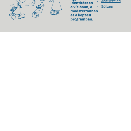
Adatkezelés
identitásban
a vízióban, a
Sütizés
módszertanban
és a képzési
programban.