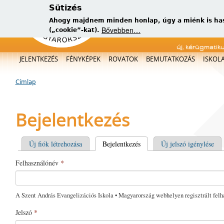
Sütizés
Ahogy majdnem minden honlap, úgy a miénk is has
Bővebben…
(„cookie”-kat).
új, kérügmatik
Főmenü
JELENTKEZÉS
FÉNYKÉPEK
ROVATOK
BEMUTATKOZÁS
ISKOL
Címlap
Jelenlegi hely
Bejelentkezés
Elsődleges fülek
Új fiók létrehozása
Bejelentkezés
(aktív fül)
Új jelszó igénylése
Felhasználónév
*
A Szent András Evangelizációs Iskola • Magyarország webhelyen regisztrált felh
Jelszó
*