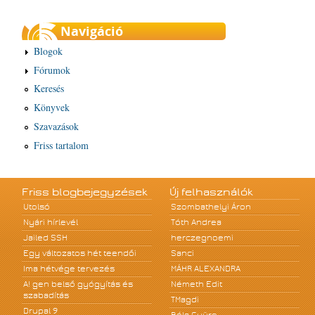
Navigáció
Blogok
Fórumok
Keresés
Könyvek
Szavazások
Friss tartalom
Friss blogbejegyzések
Új felhasználók
Utolsó
Szombathelyi Áron
Nyári hírlevél
Tóth Andrea
Jailed SSH
herczegnoemi
Egy változatos hét teendői
Sanci
Ima hétvége tervezés
MÁHR ALEXANDRA
A! gen belső gyógyítás és
Németh Edit
szabadítás
TMagdi
Drupal 9