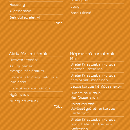
Béla Gyüre
Hoszting
Judy
A! generáció
Barsi László
Beindul az élet :-)
Több
Aktív fórumtémák
Népszerű tartalmak
Mai:
Dicsvez képzés?
Új élet Krisztusban kurzus
Az Egyház az
először Kisteleken
evangelizációnak él
Új élet Krisztusban kurzus
Evangelizáció egy katolikus
fiataloknak Szegeden
iskolában...
Jézus kurzus Ménfőcsanakon
Fiatalok evangelizációja
Dünamisz kurzus
Nyári iskola
Ménfőcsanakon
Mi legyen velünk
Rólad van szó! -
Több
Üdvösségtörténet kurzus,
Esztergom
Új élet Krisztusban kurzus
nyolc héten át Szeged-
Szőregen