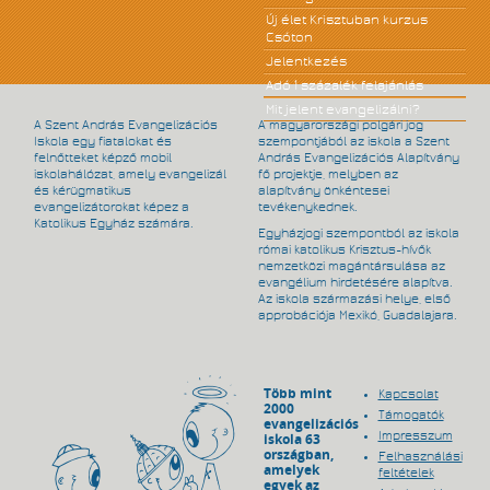
Új élet Krisztuban kurzus
Csóton
Jelentkezés
Adó 1 százalék felajánlás
Mit jelent evangelizálni?
A Szent András Evangelizációs
A magyarországi polgári jog
Iskola egy fiatalokat és
szempontjából az iskola a Szent
felnőtteket képző mobil
András Evangelizációs Alapítvány
iskolahálózat, amely evangelizál
fő projektje, melyben az
és kérügmatikus
alapítvány önkéntesei
evangelizátorokat képez a
tevékenykednek.
Katolikus Egyház számára.
Egyházjogi szempontból az iskola
római katolikus Krisztus-hívők
nemzetközi magántársulása az
evangélium hirdetésére alapítva.
Az iskola származási helye, első
approbációja Mexikó, Guadalajara.
Több mint
Kapcsolat
2000
Támogatók
evangelizációs
Impresszum
iskola 63
országban,
Felhasználási
amelyek
feltételek
egyek az