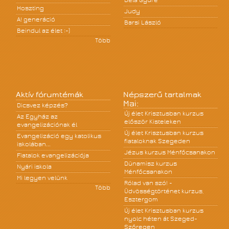
Béla Gyüre
Hoszting
Judy
A! generáció
Barsi László
Beindul az élet :-)
Több
Aktív fórumtémák
Népszerű tartalmak
Mai:
Dicsvez képzés?
Új élet Krisztusban kurzus
Az Egyház az
először Kisteleken
evangelizációnak él
Új élet Krisztusban kurzus
Evangelizáció egy katolikus
fiataloknak Szegeden
iskolában...
Jézus kurzus Ménfőcsanakon
Fiatalok evangelizációja
Dünamisz kurzus
Nyári iskola
Ménfőcsanakon
Mi legyen velünk
Rólad van szó! -
Több
Üdvösségtörténet kurzus,
Esztergom
Új élet Krisztusban kurzus
nyolc héten át Szeged-
Szőregen