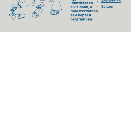
Adatkezelés
identitásban
a vízióban, a
Sütizés
módszertanban
és a képzési
programban.