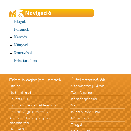
Navigáció
Blogok
Fórumok
Keresés
Könyvek
Szavazások
Friss tartalom
Friss blogbejegyzések
Új felhasználók
Utolsó
Szombathelyi Áron
Nyári hírlevél
Tóth Andrea
Jailed SSH
herczegnoemi
Egy változatos hét teendői
Sanci
Ima hétvége tervezés
MÁHR ALEXANDRA
A! gen belső gyógyítás és
Németh Edit
szabadítás
TMagdi
Drupal 9