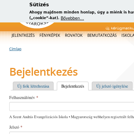
Sütizés
Ahogy majdnem minden honlap, úgy a miénk is has
Bővebben…
(„cookie”-kat).
új, kérügmatik
Főmenü
JELENTKEZÉS
FÉNYKÉPEK
ROVATOK
BEMUTATKOZÁS
ISKOL
Címlap
Jelenlegi hely
Bejelentkezés
Elsődleges fülek
Új fiók létrehozása
Bejelentkezés
(aktív fül)
Új jelszó igénylése
Felhasználónév
*
A Szent András Evangelizációs Iskola • Magyarország webhelyen regisztrált felh
Jelszó
*