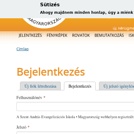
Sütizés
Ahogy majdnem minden honlap, úgy a miénk is
új, kérügm
Főmenü
JELENTKEZÉS
FÉNYKÉPEK
ROVATOK
BEMUTATKOZÁS
IS
Címlap
Jelenlegi hely
Bejelentkezés
Elsődleges fülek
Új fiók létrehozása
Bejelentkezés
(aktív fül)
Új jelszó igénylés
Felhasználónév
*
A Szent András Evangelizációs Iskola • Magyarország webhelyen regisztrált
Jelszó
*