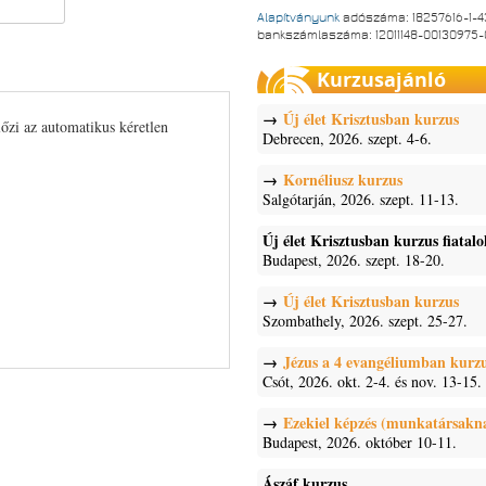
Alapítványunk
adószáma: 18257616-1-4
bankszámlaszáma: 12011148-00130975
Kurzusajánló
Új élet Krisztusban kurzus
lőzi az automatikus kéretlen
Debrecen, 2026. szept. 4-6.
Kornéliusz kurzus
Salgótarján, 2026. szept. 11-13.
Új élet Krisztusban kurzus fiatal
Budapest, 2026. szept. 18-20.
Új élet Krisztusban kurzus
Szombathely, 2026. szept. 25-27.
Jézus a 4 evangéliumban kurz
Csót, 2026. okt. 2-4. és nov. 13-15.
Ezekiel képzés (munkatársakn
Budapest, 2026. október 10-11.
Ászáf kurzus