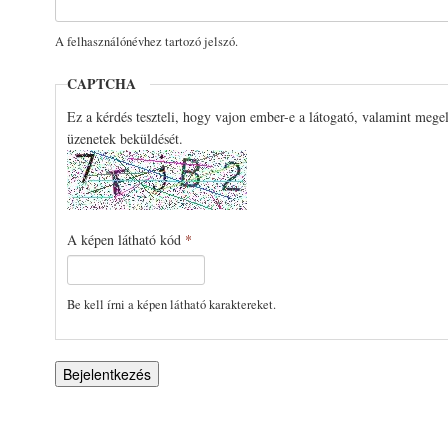
A felhasználónévhez tartozó jelszó.
CAPTCHA
Ez a kérdés teszteli, hogy vajon ember-e a látogató, valamint mege
üzenetek beküldését.
A képen látható kód
*
Be kell írni a képen látható karaktereket.