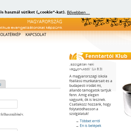
Bővebben…
 használ sütiket („cookie”-kat).
atikus evangelizátorokat képzünk
KOLATÉRKÉP
KAPCSOLAT
Fenntartói Klub
szolgáltak neki
vagyonukból
(Lk 8,3)
A magyarországi iskola
főállású munkatársait és a
e
budapesti irodát mi,
állandó támogatók tartjuk
fenn. Amíg elegen
vagyunk, ők is lesznek.
Csatlakozz hozzánk, hogy
folytatódhasson a
szolgálatuk!
 felhasználónév.
→
Többet erről
→
Én is belépek