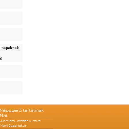
ét papoknak
a)
Népszerű tartalmak
Mai:
Álomlátó József kurzus
Ménfőcsanakon