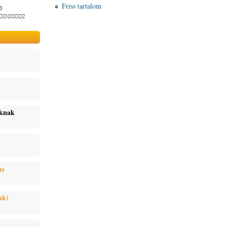
Friss tartalom
3
-00100002
oknak
us
ak)