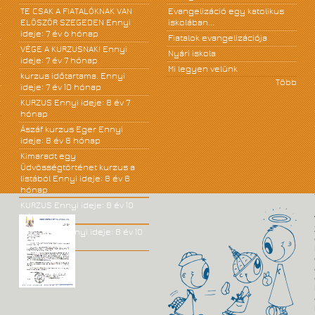
TE CSAK A FIATALÓKNAK VAN
Evangelizáció egy katolikus
ELÖSZÖR SZEGEDEN
Ennyi
iskolában...
ideje: 7 év 6 hónap
Fiatalok evangelizációja
VÉGE A KURZUSNAK!
Ennyi
Nyári iskola
ideje: 7 év 7 hónap
Mi legyen velünk
kurzus időtartama.
Ennyi
Több
ideje: 7 év 10 hónap
KURZUS
Ennyi ideje: 8 év 7
hónap
Ászáf kurzus Eger
Ennyi
ideje: 8 év 8 hónap
Kimaradt egy
Üdvösségtörténet kurzus a
listából
Ennyi ideje: 8 év 8
hónap
KURZUS
Ennyi ideje: 8 év 10
hónap
JÓ KÖNYV!
Ennyi ideje: 8 év 10
hónap