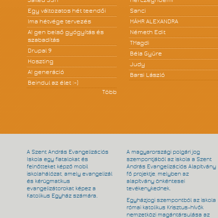
Egy változatos hét teendői
Sanci
Ima hétvége tervezés
MÁHR ALEXANDRA
A! gen belső gyógyítás és
Németh Edit
szabadítás
TMagdi
Drupal 9
Béla Gyüre
Hoszting
Judy
A! generáció
Barsi László
Beindul az élet :-)
Több
A Szent András Evangelizációs
A magyarországi polgári jog
Iskola egy fiatalokat és
szempontjából az iskola a Szent
felnőtteket képző mobil
András Evangelizációs Alapítvány
iskolahálózat, amely evangelizál
fő projektje, melyben az
és kérügmatikus
alapítvány önkéntesei
evangelizátorokat képez a
tevékenykednek.
Katolikus Egyház számára.
Egyházjogi szempontból az iskola
római katolikus Krisztus-hívők
nemzetközi magántársulása az