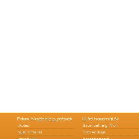
Friss blogbejegyzések
Új felhasználók
Utolsó
Szombathelyi Áron
Nyári hírlevél
Tóth Andrea
Jailed SSH
herczegnoemi