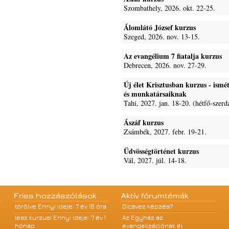
Szombathely, 2026. okt. 22-25.
Álomlátó József kurzus
Szeged, 2026. nov. 13-15.
Az evangélium 7 fiatalja kurzus
Debrecen, 2026. nov. 27-29.
Új élet Krisztusban kurzus - ism
és munkatársaiknak
Tahi, 2027. jan. 18-20. (hétfő-szerd
Ászáf kurzus
Zsámbék, 2027. febr. 19-21.
Üdvösségtörténet kurzus
Vál, 2027. júl. 14-18.
Friss hozzászólások
Aktív fórumtémák
törölve
Ennyi ideje: 7 év 18 óra
Dicsvez képzés?
lesz kurzus!
Ennyi ideje: 7 év 1
Az Egyház az
hónap
evangelizációnak él