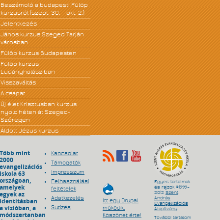
Beszámoló a budapesti Fülöp
kurzusról (szept. 30. - okt. 2.)
Jelentkezés
János kurzus Szeged Tarján
városban
Fülöp kurzus Budapesten
Fülöp kurzus
Ludányhalásziban
Visszaváltás
A csapat
Új élet Krisztusban kurzus
nyolc héten át Szeged-
Szőregen
Áldott Jézus kurzus
Több mint
Kapcsolat
2000
Támogatók
evangelizációs
Impresszum
iskola 63
országban,
Felhasználási
Egyes tartalmak
amelyek
és rajzok ©1999–
feltételek
egyek az
2012
Szent
Adatkezelés
András
identitásban
Itt egy Drupal
Evangelizációs
a vízióban, a
Sütizés
működik.
Alapítvány
.
módszertanban
Köszönet érte!
További tartalom