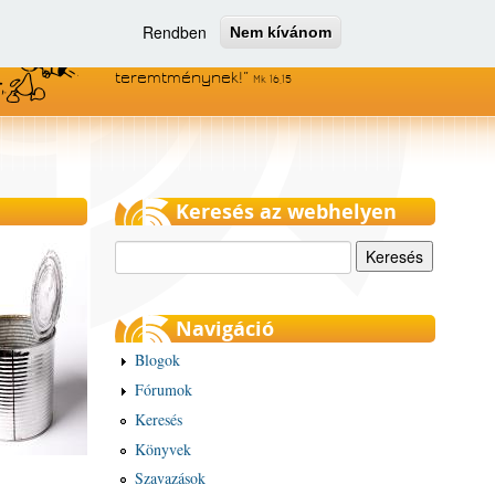
Rendben
Nem kívánom
Menjetek el az egész világra, és
hirdessétek az evangéliumot minden
teremtménynek!
Mk 16,15
Keresés az webhelyen
Keresés
Navigáció
Blogok
Fórumok
Keresés
Könyvek
Szavazások