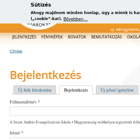
Sütizés
Ahogy majdnem minden honlap, úgy a miénk is has
Bővebben…
(„cookie”-kat).
új, kérügmatik
Főmenü
JELENTKEZÉS
FÉNYKÉPEK
ROVATOK
BEMUTATKOZÁS
ISKOL
Címlap
Jelenlegi hely
Bejelentkezés
Elsődleges fülek
Új fiók létrehozása
Bejelentkezés
(aktív fül)
Új jelszó igénylése
Felhasználónév
*
A Szent András Evangelizációs Iskola • Magyarország webhelyen regisztrált felh
Jelszó
*