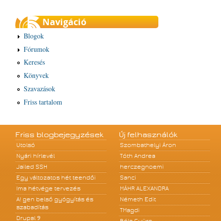
Navigáció
Blogok
Fórumok
Keresés
Könyvek
Szavazások
Friss tartalom
Friss blogbejegyzések
Új felhasználók
Utolsó
Szombathelyi Áron
Nyári hírlevél
Tóth Andrea
Jailed SSH
herczegnoemi
Egy változatos hét teendői
Sanci
Ima hétvége tervezés
MÁHR ALEXANDRA
A! gen belső gyógyítás és
Németh Edit
szabadítás
TMagdi
Drupal 9