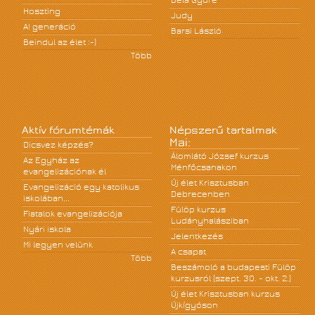
Béla Gyüre
Hoszting
Judy
A! generáció
Barsi László
Beindul az élet :-)
Több
Aktív fórumtémák
Népszerű tartalmak
Mai:
Dicsvez képzés?
Álomlátó József kurzus
Az Egyház az
Ménfőcsanakon
evangelizációnak él
Új élet Krisztusban
Evangelizáció egy katolikus
Debrecenben
iskolában...
Fülöp kurzus
Fiatalok evangelizációja
Ludányhalásziban
Nyári iskola
Jelentkezés
Mi legyen velünk
A csapat
Több
Beszámoló a budapesti Fülöp
kurzusról (szept. 30. - okt. 2.)
Új élet Krisztusban kurzus
Újkígyóson