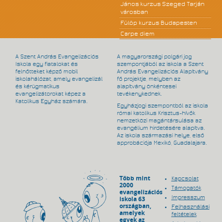
János kurzus Szeged Tarján
városban
Fülöp kurzus Budapesten
Carpe diem
A Szent András Evangelizációs
A magyarországi polgári jog
Iskola egy fiatalokat és
szempontjából az iskola a Szent
felnőtteket képző mobil
András Evangelizációs Alapítvány
iskolahálózat, amely evangelizál
fő projektje, melyben az
és kérügmatikus
alapítvány önkéntesei
evangelizátorokat képez a
tevékenykednek.
Katolikus Egyház számára.
Egyházjogi szempontból az iskola
római katolikus Krisztus-hívők
nemzetközi magántársulása az
evangélium hirdetésére alapítva.
Az iskola származási helye, első
approbációja Mexikó, Guadalajara.
Több mint
Kapcsolat
2000
Támogatók
evangelizációs
Impresszum
iskola 63
országban,
Felhasználási
amelyek
feltételek
egyek az