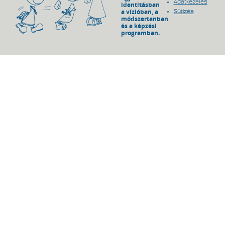
Adatkezelés
identitásban
a vízióban, a
Sütizés
módszertanban
és a képzési
programban.