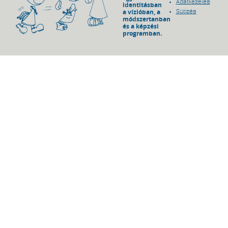
Adatkezelés
identitásban
a vízióban, a
Sütizés
módszertanban
és a képzési
programban.