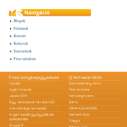
Navigáció
Blogok
Fórumok
Keresés
Könyvek
Szavazások
Friss tartalom
Friss blogbejegyzések
Új felhasználók
Utolsó
Szombathelyi Áron
Nyári hírlevél
Tóth Andrea
Jailed SSH
herczegnoemi
Egy változatos hét teendői
Sanci
Ima hétvége tervezés
MÁHR ALEXANDRA
A! gen belső gyógyítás és
Németh Edit
szabadítás
TMagdi
Drupal 9