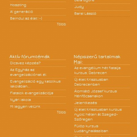
Béla Gyüre
Hoszting
Judy
A! generáció
Barsi László
Beindul az élet :-)
Több
Aktív fórumtémák
Népszerű tartalmak
Mai:
Dicsvez képzés?
Az evangélium hét fiatalja
Az Egyház az
kurzus, Debrecen
evangelizációnak él
Új élet Krisztusban
Evangelizáció egy katolikus
Debrecenben
iskolában...
Álomlátó József kurzus
Fiatalok evangelizációja
Ménfőcsanakon
Nyári iskola
Jelentkezés
Mi legyen velünk
Új élet Krisztusban kurzus
Több
nyolc héten át Szeged-
Szőregen
Fülöp kurzus
Ludányhalásziban