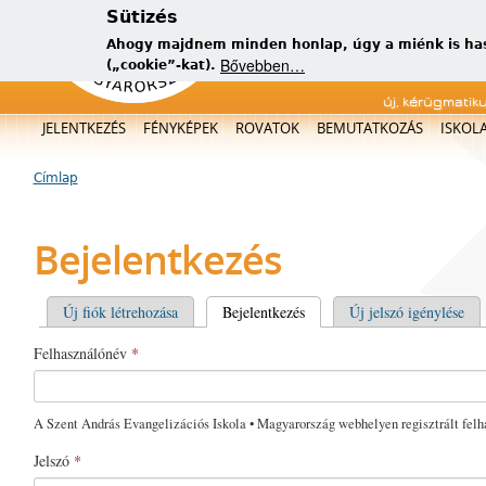
Sütizés
Ahogy majdnem minden honlap, úgy a miénk is has
Bővebben…
(„cookie”-kat).
új, kérügmatik
Főmenü
JELENTKEZÉS
FÉNYKÉPEK
ROVATOK
BEMUTATKOZÁS
ISKOL
Címlap
Jelenlegi hely
Bejelentkezés
Elsődleges fülek
Új fiók létrehozása
Bejelentkezés
(aktív fül)
Új jelszó igénylése
Felhasználónév
*
A Szent András Evangelizációs Iskola • Magyarország webhelyen regisztrált felh
Jelszó
*