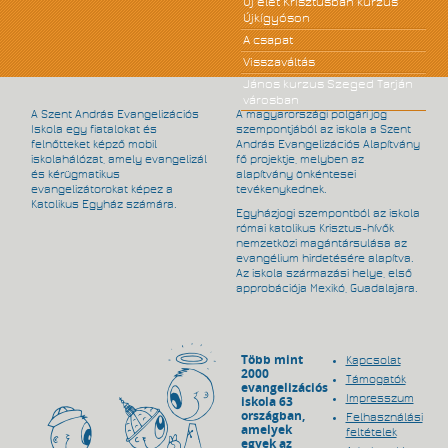
Új élet Krisztusban kurzus
Újkígyóson
A csapat
Visszaváltás
János kurzus Szeged Tarján
városban
A Szent András Evangelizációs
A magyarországi polgári jog
Iskola egy fiatalokat és
szempontjából az iskola a Szent
felnőtteket képző mobil
András Evangelizációs Alapítvány
iskolahálózat, amely evangelizál
fő projektje, melyben az
és kérügmatikus
alapítvány önkéntesei
evangelizátorokat képez a
tevékenykednek.
Katolikus Egyház számára.
Egyházjogi szempontból az iskola
római katolikus Krisztus-hívők
nemzetközi magántársulása az
evangélium hirdetésére alapítva.
Az iskola származási helye, első
approbációja Mexikó, Guadalajara.
Több mint
Kapcsolat
2000
Támogatók
evangelizációs
Impresszum
iskola 63
országban,
Felhasználási
amelyek
feltételek
egyek az