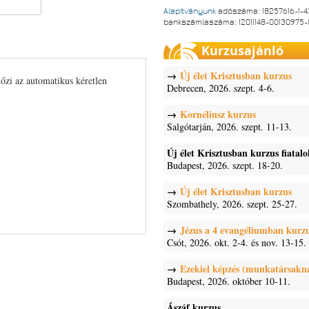
Alapítványunk
adószáma: 18257616-1-4
bankszámlaszáma: 12011148-00130975
Kurzusajánló
Új élet Krisztusban kurzus
lőzi az automatikus kéretlen
Debrecen, 2026. szept. 4-6.
Kornéliusz kurzus
Salgótarján, 2026. szept. 11-13.
Új élet Krisztusban kurzus fiatal
Budapest, 2026. szept. 18-20.
Új élet Krisztusban kurzus
Szombathely, 2026. szept. 25-27.
Jézus a 4 evangéliumban kurz
Csót, 2026. okt. 2-4. és nov. 13-15.
Ezekiel képzés (munkatársakn
Budapest, 2026. október 10-11.
Ászáf kurzus