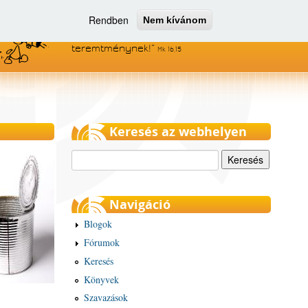
Rendben
Nem kívánom
Menjetek el az egész világra, és
hirdessétek az evangéliumot minden
teremtménynek!
Mk 16,15
Keresés az webhelyen
Keresés
Navigáció
Blogok
Fórumok
Keresés
Könyvek
Szavazások