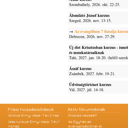
Szombathely, 2026. okt. 22-25.
Álomlátó József kurzus
Szeged, 2026. nov. 13-15.
Az evangélium 7 fiatalja kurzu
Debrecen, 2026. nov. 27-29.
Új élet Krisztusban kurzus - ism
és munkatársaiknak
Tahi, 2027. jan. 18-20. (hétfő-szerd
Ászáf kurzus
Zsámbék, 2027. febr. 19-21.
Üdvösségtörténet kurzus
Vál, 2027. júl. 14-18.
Friss hozzászólások
Aktív fórumtémák
törölve
Ennyi ideje: 7 év 2 nap
Dicsvez képzés?
lesz kurzus!
Ennyi ideje: 7 év 1
Az Egyház az
hónap
evangelizációnak él