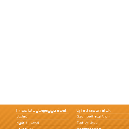
Friss blogbejegyzések
Új felhasználók
Utolsó
Szombathelyi Áron
Nyári hírlevél
Tóth Andrea
Jailed SSH
herczegnoemi