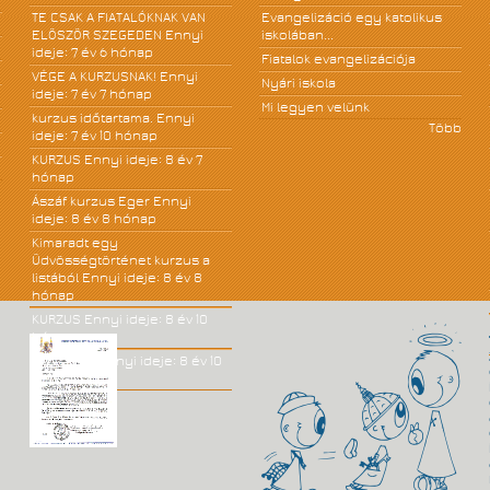
TE CSAK A FIATALÓKNAK VAN
Evangelizáció egy katolikus
ELÖSZÖR SZEGEDEN
Ennyi
iskolában...
ideje: 7 év 6 hónap
Fiatalok evangelizációja
VÉGE A KURZUSNAK!
Ennyi
Nyári iskola
ideje: 7 év 7 hónap
Mi legyen velünk
kurzus időtartama.
Ennyi
Több
ideje: 7 év 10 hónap
KURZUS
Ennyi ideje: 8 év 7
hónap
Ászáf kurzus Eger
Ennyi
ideje: 8 év 8 hónap
Kimaradt egy
Üdvösségtörténet kurzus a
listából
Ennyi ideje: 8 év 8
hónap
KURZUS
Ennyi ideje: 8 év 10
hónap
JÓ KÖNYV!
Ennyi ideje: 8 év 10
hónap