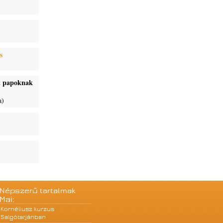
s
ét papoknak
a)
Népszerű tartalmak
Mai:
Kornéliusz kurzus
Salgótarjánban