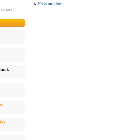
Friss tartalom
3
-00100002
oknak
us
ak)