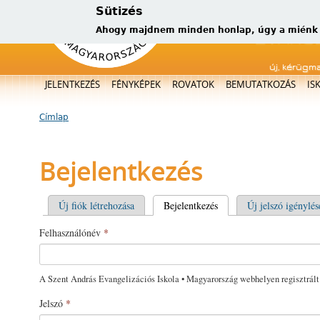
Sütizés
Ahogy majdnem minden honlap, úgy a miénk is
új, kérügm
Főmenü
JELENTKEZÉS
FÉNYKÉPEK
ROVATOK
BEMUTATKOZÁS
IS
Címlap
Jelenlegi hely
Bejelentkezés
Elsődleges fülek
Új fiók létrehozása
Bejelentkezés
(aktív fül)
Új jelszó igénylés
Felhasználónév
*
A Szent András Evangelizációs Iskola • Magyarország webhelyen regisztrált
Jelszó
*