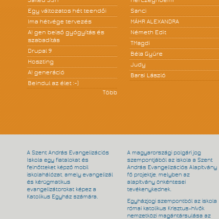
Egy változatos hét teendői
Sanci
Ima hétvége tervezés
MÁHR ALEXANDRA
A! gen belső gyógyítás és
Németh Edit
szabadítás
TMagdi
Drupal 9
Béla Gyüre
Hoszting
Judy
A! generáció
Barsi László
Beindul az élet :-)
Több
A Szent András Evangelizációs
A magyarországi polgári jog
Iskola egy fiatalokat és
szempontjából az iskola a Szent
felnőtteket képző mobil
András Evangelizációs Alapítvány
iskolahálózat, amely evangelizál
fő projektje, melyben az
és kérügmatikus
alapítvány önkéntesei
evangelizátorokat képez a
tevékenykednek.
Katolikus Egyház számára.
Egyházjogi szempontból az iskola
római katolikus Krisztus-hívők
nemzetközi magántársulása az