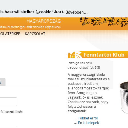
Bővebben…
 használ sütiket („cookie”-kat).
atikus evangelizátorokat képzünk
KOLATÉRKÉP
KAPCSOLAT
Fenntartói Klub
szolgáltak neki
vagyonukból
(Lk 8,3)
A magyarországi iskola
főállású munkatársait és a
e
budapesti irodát mi,
állandó támogatók tartjuk
fenn. Amíg elegen
vagyunk, ők is lesznek.
Csatlakozz hozzánk, hogy
folytatódhasson a
szolgálatuk!
 felhasználónév.
→
Többet erről
→
Én is belépek