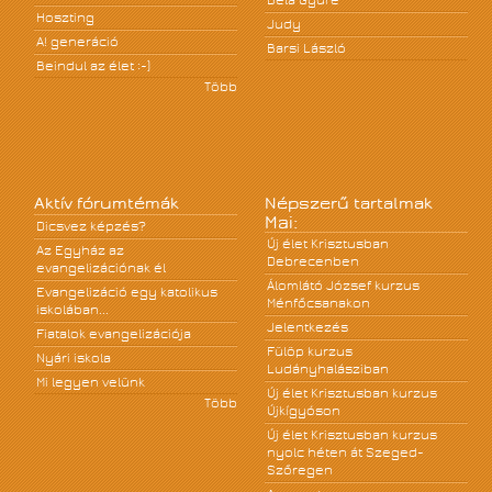
Béla Gyüre
Hoszting
Judy
A! generáció
Barsi László
Beindul az élet :-)
Több
Aktív fórumtémák
Népszerű tartalmak
Mai:
Dicsvez képzés?
Új élet Krisztusban
Az Egyház az
Debrecenben
evangelizációnak él
Álomlátó József kurzus
Evangelizáció egy katolikus
Ménfőcsanakon
iskolában...
Jelentkezés
Fiatalok evangelizációja
Fülöp kurzus
Nyári iskola
Ludányhalásziban
Mi legyen velünk
Új élet Krisztusban kurzus
Több
Újkígyóson
Új élet Krisztusban kurzus
nyolc héten át Szeged-
Szőregen