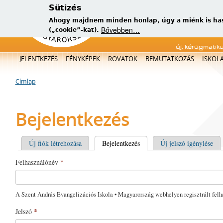
Sütizés
Ahogy majdnem minden honlap, úgy a miénk is has
Bővebben…
(„cookie”-kat).
új, kérügmatik
Főmenü
JELENTKEZÉS
FÉNYKÉPEK
ROVATOK
BEMUTATKOZÁS
ISKOL
Címlap
Jelenlegi hely
Bejelentkezés
Elsődleges fülek
Új fiók létrehozása
Bejelentkezés
(aktív fül)
Új jelszó igénylése
Felhasználónév
*
A Szent András Evangelizációs Iskola • Magyarország webhelyen regisztrált felh
Jelszó
*