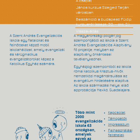
A csapat
János kurzus Szeged Tarján
városban
Beszámoló a budapesti Fülöp
kurzusról (szept. 30. - okt. 2.)
Visszaváltás
A Szent András Evangelizációs
A magyarországi polgári jog
Iskola egy fiatalokat és
szempontjából az iskola a Szent
felnőtteket képző mobil
András Evangelizációs Alapítvány
iskolahálózat, amely evangelizál
fő projektje, melyben az
és kérügmatikus
alapítvány önkéntesei
evangelizátorokat képez a
tevékenykednek.
Katolikus Egyház számára.
Egyházjogi szempontból az iskola
római katolikus Krisztus-hívők
nemzetközi magántársulása az
evangélium hirdetésére alapítva.
Az iskola származási helye, első
approbációja Mexikó, Guadalajara.
Több mint
Kapcsolat
2000
Támogatók
evangelizációs
Impresszum
iskola 63
országban,
Felhasználási
amelyek
feltételek
egyek az