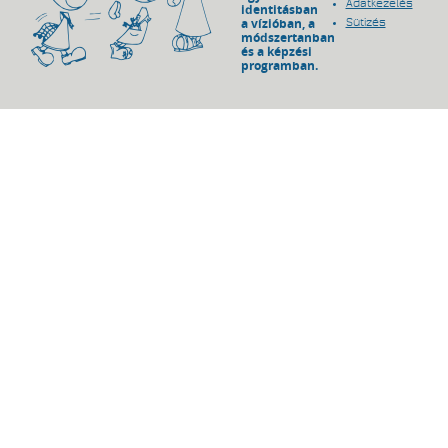
Adatkezelés
identitásban
a vízióban, a
Sütizés
módszertanban
és a képzési
programban.