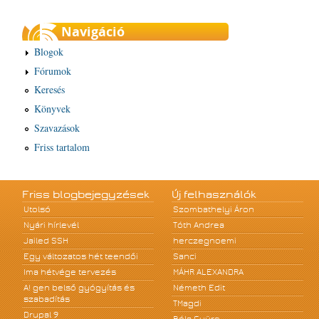
Navigáció
Blogok
Fórumok
Keresés
Könyvek
Szavazások
Friss tartalom
Friss blogbejegyzések
Új felhasználók
Utolsó
Szombathelyi Áron
Nyári hírlevél
Tóth Andrea
Jailed SSH
herczegnoemi
Egy változatos hét teendői
Sanci
Ima hétvége tervezés
MÁHR ALEXANDRA
A! gen belső gyógyítás és
Németh Edit
szabadítás
TMagdi
Drupal 9