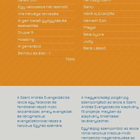
Egy változatos hét teendői
Sanci
Ima hétvége tervezés
MÁHR ALEXANDRA
A! gen belső gyógyítás és
Németh Edit
szabadítás
TMagdi
Drupal 9
Béla Gyüre
Hoszting
Judy
A! generáció
Barsi László
Beindul az élet :-)
Több
A Szent András Evangelizációs
A magyarországi polgári jog
Iskola egy fiatalokat és
szempontjából az iskola a Szent
felnőtteket képző mobil
András Evangelizációs Alapítvány
iskolahálózat, amely evangelizál
fő projektje, melyben az
és kérügmatikus
alapítvány önkéntesei
evangelizátorokat képez a
tevékenykednek.
Katolikus Egyház számára.
Egyházjogi szempontból az iskola
római katolikus Krisztus-hívők
nemzetközi magántársulása az