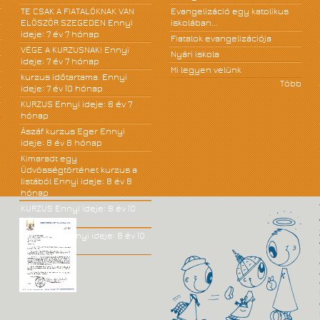
TE CSAK A FIATALÓKNAK VAN
Evangelizáció egy katolikus
ELÖSZÖR SZEGEDEN
Ennyi
iskolában...
ideje: 7 év 7 hónap
Fiatalok evangelizációja
VÉGE A KURZUSNAK!
Ennyi
Nyári iskola
ideje: 7 év 7 hónap
Mi legyen velünk
kurzus időtartama.
Ennyi
Több
ideje: 7 év 10 hónap
KURZUS
Ennyi ideje: 8 év 7
hónap
Ászáf kurzus Eger
Ennyi
ideje: 8 év 8 hónap
Kimaradt egy
Üdvösségtörténet kurzus a
listából
Ennyi ideje: 8 év 8
hónap
KURZUS
Ennyi ideje: 8 év 10
hónap
JÓ KÖNYV!
Ennyi ideje: 8 év 10
hónap