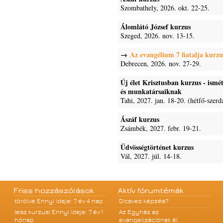
Szombathely, 2026. okt. 22-25.
Álomlátó József kurzus
Szeged, 2026. nov. 13-15.
Az evangélium 7 fiatalja kurzu
Debrecen, 2026. nov. 27-29.
Új élet Krisztusban kurzus - ism
és munkatársaiknak
Tahi, 2027. jan. 18-20. (hétfő-szerd
Ászáf kurzus
Zsámbék, 2027. febr. 19-21.
Üdvösségtörténet kurzus
Vál, 2027. júl. 14-18.
Friss hozzászólások
Aktív fórumtémák
törölve
Ennyi ideje: 7 év 4 nap
Dicsvez képzés?
lesz kurzus!
Ennyi ideje: 7 év 1
Az Egyház az
hónap
evangelizációnak él