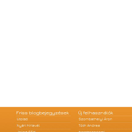
Friss blogbejegyzések
Új felhasználók
Utolsó
Szombathelyi Áron
Nyári hírlevél
Tóth Andrea
Jailed SSH
herczegnoemi