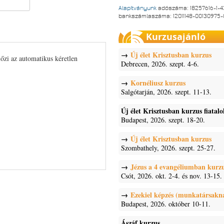
Alapítványunk
adószáma: 18257616-1-4
bankszámlaszáma: 12011148-00130975
Kurzusajánló
Új élet Krisztusban kurzus
lőzi az automatikus kéretlen
Debrecen, 2026. szept. 4-6.
Kornéliusz kurzus
Salgótarján, 2026. szept. 11-13.
Új élet Krisztusban kurzus fiatal
Budapest, 2026. szept. 18-20.
Új élet Krisztusban kurzus
Szombathely, 2026. szept. 25-27.
Jézus a 4 evangéliumban kurz
Csót, 2026. okt. 2-4. és nov. 13-15.
Ezekiel képzés (munkatársakn
Budapest, 2026. október 10-11.
Ászáf kurzus