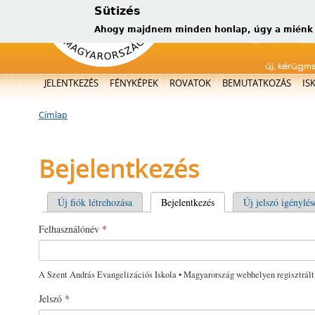
Sütizés
Ahogy majdnem minden honlap, úgy a miénk is
új, kérügm
Főmenü
JELENTKEZÉS
FÉNYKÉPEK
ROVATOK
BEMUTATKOZÁS
IS
Címlap
Jelenlegi hely
Bejelentkezés
Elsődleges fülek
Új fiók létrehozása
Bejelentkezés
(aktív fül)
Új jelszó igénylés
Felhasználónév
*
A Szent András Evangelizációs Iskola • Magyarország webhelyen regisztrált
Jelszó
*