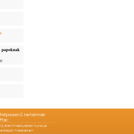
s
ét papoknak
a)
Népszerű tartalmak
Mai:
Új élet Krisztusban kurzus
először Kisteleken