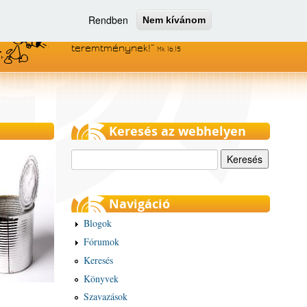
Rendben
Nem kívánom
Menjetek el az egész világra, és
hirdessétek az evangéliumot minden
teremtménynek!
Mk 16,15
Keresés az webhelyen
Keresés
Navigáció
Blogok
Fórumok
Keresés
Könyvek
Szavazások