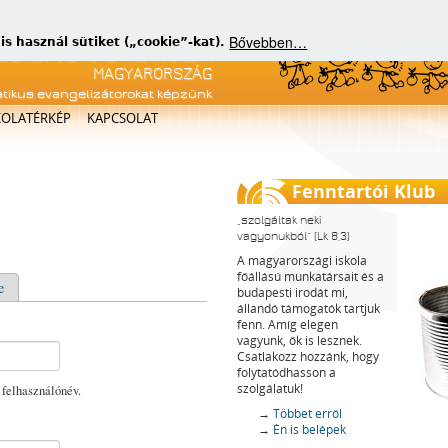
Bővebben…
 használ sütiket („cookie”-kat).
atikus evangelizátorokat képzünk
KOLATÉRKÉP
KAPCSOLAT
Fenntartói Klub
szolgáltak neki
vagyonukból
(Lk 8,3)
A magyarországi iskola
főállású munkatársait és a
e
budapesti irodát mi,
állandó támogatók tartjuk
fenn. Amíg elegen
vagyunk, ők is lesznek.
Csatlakozz hozzánk, hogy
folytatódhasson a
szolgálatuk!
 felhasználónév.
→
Többet erről
→
Én is belépek