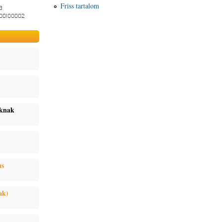
Friss tartalom
3
-00100002
oknak
us
ak)