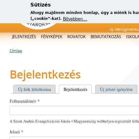
Sütizés
Ahogy majdnem minden honlap, úgy a miénk is has
Bővebben…
(„cookie”-kat).
új, kérügmatik
Főmenü
JELENTKEZÉS
FÉNYKÉPEK
ROVATOK
BEMUTATKOZÁS
ISKOL
Címlap
Jelenlegi hely
Bejelentkezés
Elsődleges fülek
Új fiók létrehozása
Bejelentkezés
(aktív fül)
Új jelszó igénylése
Felhasználónév
*
A Szent András Evangelizációs Iskola • Magyarország webhelyen regisztrált felh
Jelszó
*