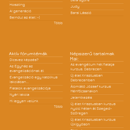
Béla Gyüre
Hoszting
Judy
A! generáció
Barsi László
Beindul az élet :-)
Több
Aktív fórumtémák
Népszerű tartalmak
Mai:
Dicsvez képzés?
Az evangélium hét fiatalja
Az Egyház az
kurzus, Debrecen
evangelizációnak él
Új élet Krisztusban
Evangelizáció egy katolikus
Debrecenben
iskolában...
Álomlátó József kurzus
Fiatalok evangelizációja
Ménfőcsanakon
Nyári iskola
Jelentkezés
Mi legyen velünk
Új élet Krisztusban kurzus
Több
nyolc héten át Szeged-
Szőregen
Új élet Krisztusban kurzus
Újkígyóson