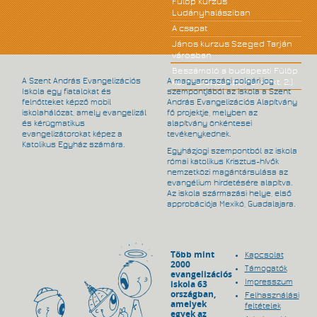
Fülöp kurzus
Ludányhalásziban
A csapat
János kurzus Szeged Tarján
városban
Beszámoló a budapesti Fülöp
A Szent András Evangelizációs
A magyarországi polgári jog
kurzusról (szept. 30. - okt. 2.)
Iskola egy fiatalokat és
szempontjából az iskola a Szent
felnőtteket képző mobil
András Evangelizációs Alapítvány
iskolahálózat, amely evangelizál
fő projektje, melyben az
és kérügmatikus
alapítvány önkéntesei
evangelizátorokat képez a
tevékenykednek.
Katolikus Egyház számára.
Egyházjogi szempontból az iskola
római katolikus Krisztus-hívők
nemzetközi magántársulása az
evangélium hirdetésére alapítva.
Az iskola származási helye, első
approbációja Mexikó, Guadalajara.
Több mint
Kapcsolat
2000
Támogatók
evangelizációs
Impresszum
iskola 63
országban,
Felhasználási
amelyek
feltételek
egyek az