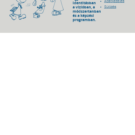
Adatkezelés
identitásban
a vízióban, a
Sütizés
módszertanban
és a képzési
programban.