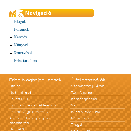
Navigáció
Blogok
Fórumok
Keresés
Könyvek
Szavazások
Friss tartalom
Friss blogbejegyzések
Új felhasználók
Utolsó
Szombathelyi Áron
Nyári hírlevél
Tóth Andrea
Jailed SSH
herczegnoemi
Egy változatos hét teendői
Sanci
Ima hétvége tervezés
MÁHR ALEXANDRA
A! gen belső gyógyítás és
Németh Edit
szabadítás
TMagdi
Drupal 9