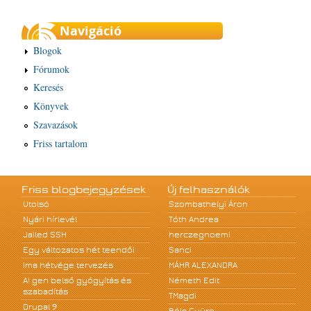
Navigáció
Blogok
Fórumok
Keresés
Könyvek
Szavazások
Friss tartalom
Friss blogbejegyzések
Új felhasználók
Utolsó
Szombathelyi Áron
Nyári hírlevél
Tóth Andrea
Jailed SSH
herczegnoemi
Egy változatos hét teendői
Sanci
Ima hétvége tervezés
MÁHR ALEXANDRA
A! gen belső gyógyítás és
Németh Edit
szabadítás
TMagdi
Drupal 9