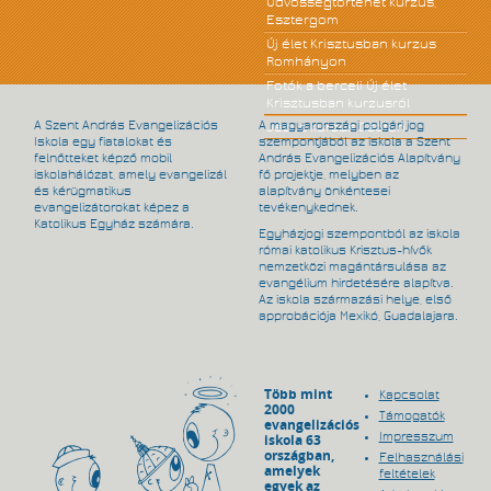
Üdvösségtörténet kurzus,
Esztergom
Új élet Krisztusban kurzus
Romhányon
Fotók a berceli Új élet
Krisztusban kurzusról
A Szent András Evangelizációs
A magyarországi polgári jog
Jézus kurzus Csóton
Iskola egy fiatalokat és
szempontjából az iskola a Szent
felnőtteket képző mobil
András Evangelizációs Alapítvány
iskolahálózat, amely evangelizál
fő projektje, melyben az
és kérügmatikus
alapítvány önkéntesei
evangelizátorokat képez a
tevékenykednek.
Katolikus Egyház számára.
Egyházjogi szempontból az iskola
római katolikus Krisztus-hívők
nemzetközi magántársulása az
evangélium hirdetésére alapítva.
Az iskola származási helye, első
approbációja Mexikó, Guadalajara.
Több mint
Kapcsolat
2000
Támogatók
evangelizációs
Impresszum
iskola 63
országban,
Felhasználási
amelyek
feltételek
egyek az