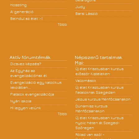
Béla Gyüre
Hoszting
Judy
A! generáció
Barsi László
Beindul az élet :-)
Több
Aktív fórumtémák
Népszerű tartalmak
Mai:
Dicsvez képzés?
Új élet Krisztusban kurzus
Az Egyház az
először Kisteleken
evangelizációnak él
Vallomások
Evangelizáció egy katolikus
iskolában...
Új élet Krisztusban kurzus
fiataloknak Szegeden
Fiatalok evangelizációja
Jézus kurzus Ménfőcsanakon
Nyári iskola
Dünamisz kurzus
Mi legyen velünk
Ménfőcsanakon
Több
Új élet Krisztusban kurzus
nyolc héten át Szeged-
Szőregen
Rólad van szó! -