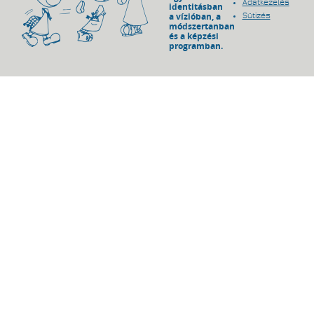
Adatkezelés
identitásban
a vízióban, a
Sütizés
módszertanban
és a képzési
programban.