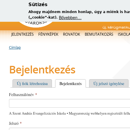
Sütizés
Ahogy majdnem minden honlap, úgy a miénk is has
Bővebben…
(„cookie”-kat).
új, kérügmatik
Főmenü
JELENTKEZÉS
FÉNYKÉPEK
ROVATOK
BEMUTATKOZÁS
ISKOL
Címlap
Jelenlegi hely
Bejelentkezés
Elsődleges fülek
Új fiók létrehozása
Bejelentkezés
(aktív fül)
Új jelszó igénylése
Felhasználónév
*
A Szent András Evangelizációs Iskola • Magyarország webhelyen regisztrált felh
Jelszó
*