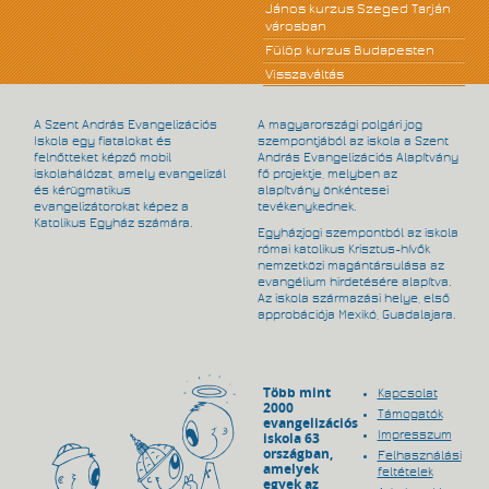
János kurzus Szeged Tarján
városban
Fülöp kurzus Budapesten
Visszaváltás
A Szent András Evangelizációs
A magyarországi polgári jog
Iskola egy fiatalokat és
szempontjából az iskola a Szent
felnőtteket képző mobil
András Evangelizációs Alapítvány
iskolahálózat, amely evangelizál
fő projektje, melyben az
és kérügmatikus
alapítvány önkéntesei
evangelizátorokat képez a
tevékenykednek.
Katolikus Egyház számára.
Egyházjogi szempontból az iskola
római katolikus Krisztus-hívők
nemzetközi magántársulása az
evangélium hirdetésére alapítva.
Az iskola származási helye, első
approbációja Mexikó, Guadalajara.
Több mint
Kapcsolat
2000
Támogatók
evangelizációs
Impresszum
iskola 63
országban,
Felhasználási
amelyek
feltételek
egyek az