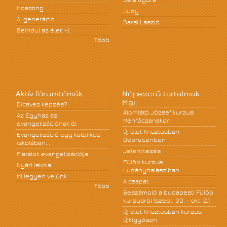
Béla Gyüre
Hoszting
Judy
A! generáció
Barsi László
Beindul az élet :-)
Több
Aktív fórumtémák
Népszerű tartalmak
Mai:
Dicsvez képzés?
Álomlátó József kurzus
Az Egyház az
Ménfőcsanakon
evangelizációnak él
Új élet Krisztusban
Evangelizáció egy katolikus
Debrecenben
iskolában...
Jelentkezés
Fiatalok evangelizációja
Fülöp kurzus
Nyári iskola
Ludányhalásziban
Mi legyen velünk
A csapat
Több
Beszámoló a budapesti Fülöp
kurzusról (szept. 30. - okt. 2.)
Új élet Krisztusban kurzus
Újkígyóson