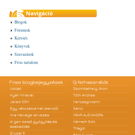
Navigáció
Blogok
Fórumok
Keresés
Könyvek
Szavazások
Friss tartalom
Friss blogbejegyzések
Új felhasználók
Utolsó
Szombathelyi Áron
Nyári hírlevél
Tóth Andrea
Jailed SSH
herczegnoemi
Egy változatos hét teendői
Sanci
Ima hétvége tervezés
MÁHR ALEXANDRA
A! gen belső gyógyítás és
Németh Edit
szabadítás
TMagdi
Drupal 9