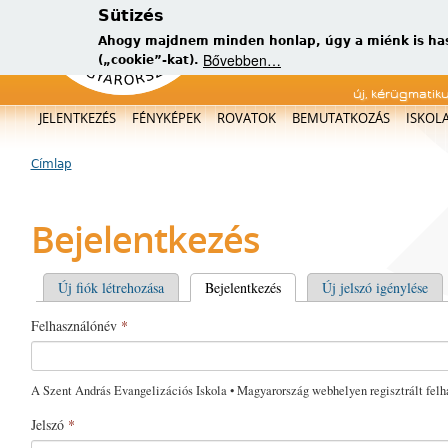
Sütizés
Ahogy majdnem minden honlap, úgy a miénk is has
Bővebben…
(„cookie”-kat).
új, kérügmatik
Főmenü
JELENTKEZÉS
FÉNYKÉPEK
ROVATOK
BEMUTATKOZÁS
ISKOL
Címlap
Jelenlegi hely
Bejelentkezés
Elsődleges fülek
Új fiók létrehozása
Bejelentkezés
(aktív fül)
Új jelszó igénylése
Felhasználónév
*
A Szent András Evangelizációs Iskola • Magyarország webhelyen regisztrált felh
Jelszó
*