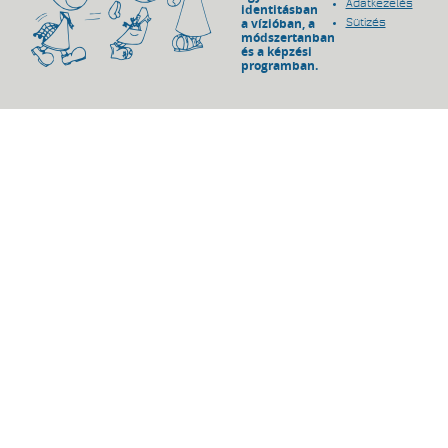
Adatkezelés
identitásban
a vízióban, a
Sütizés
módszertanban
és a képzési
programban.