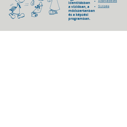
Adatkezelés
identitásban
a vízióban, a
Sütizés
módszertanban
és a képzési
programban.