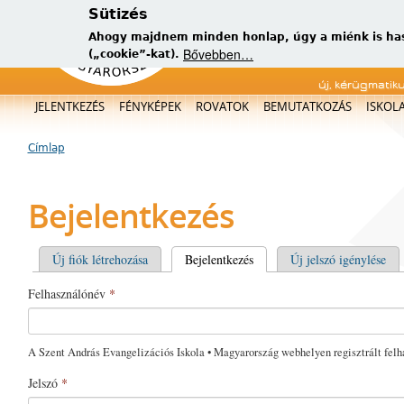
Sütizés
Ahogy majdnem minden honlap, úgy a miénk is has
Bővebben…
(„cookie”-kat).
új, kérügmatik
Főmenü
JELENTKEZÉS
FÉNYKÉPEK
ROVATOK
BEMUTATKOZÁS
ISKOL
Címlap
Jelenlegi hely
Bejelentkezés
Elsődleges fülek
Új fiók létrehozása
Bejelentkezés
(aktív fül)
Új jelszó igénylése
Felhasználónév
*
A Szent András Evangelizációs Iskola • Magyarország webhelyen regisztrált felh
Jelszó
*