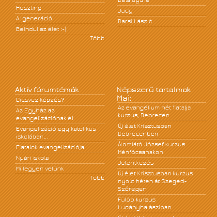
Béla Gyüre
Hoszting
Judy
A! generáció
Barsi László
Beindul az élet :-)
Több
Aktív fórumtémák
Népszerű tartalmak
Mai:
Dicsvez képzés?
Az evangélium hét fiatalja
Az Egyház az
kurzus, Debrecen
evangelizációnak él
Új élet Krisztusban
Evangelizáció egy katolikus
Debrecenben
iskolában...
Álomlátó József kurzus
Fiatalok evangelizációja
Ménfőcsanakon
Nyári iskola
Jelentkezés
Mi legyen velünk
Új élet Krisztusban kurzus
Több
nyolc héten át Szeged-
Szőregen
Fülöp kurzus
Ludányhalásziban