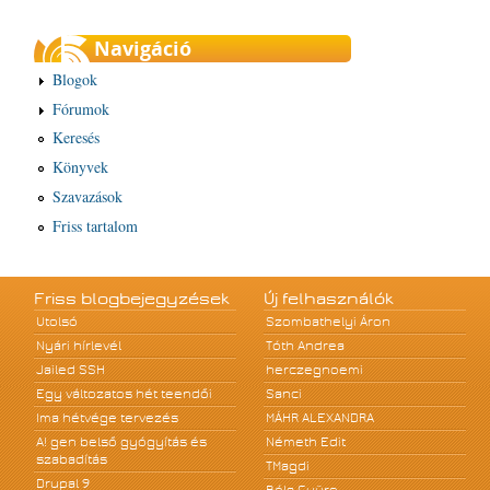
Navigáció
Blogok
Fórumok
Keresés
Könyvek
Szavazások
Friss tartalom
Friss blogbejegyzések
Új felhasználók
Utolsó
Szombathelyi Áron
Nyári hírlevél
Tóth Andrea
Jailed SSH
herczegnoemi
Egy változatos hét teendői
Sanci
Ima hétvége tervezés
MÁHR ALEXANDRA
A! gen belső gyógyítás és
Németh Edit
szabadítás
TMagdi
Drupal 9