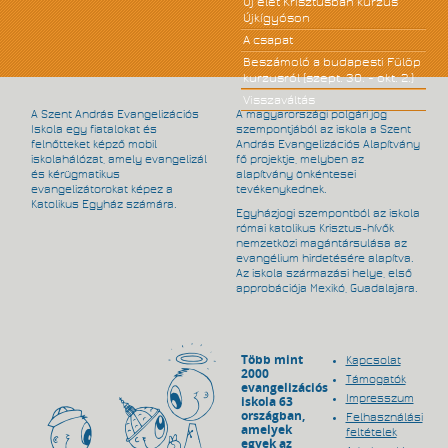
Új élet Krisztusban kurzus
Újkígyóson
A csapat
Beszámoló a budapesti Fülöp
kurzusról (szept. 30. - okt. 2.)
Visszaváltás
A Szent András Evangelizációs
A magyarországi polgári jog
Iskola egy fiatalokat és
szempontjából az iskola a Szent
felnőtteket képző mobil
András Evangelizációs Alapítvány
iskolahálózat, amely evangelizál
fő projektje, melyben az
és kérügmatikus
alapítvány önkéntesei
evangelizátorokat képez a
tevékenykednek.
Katolikus Egyház számára.
Egyházjogi szempontból az iskola
római katolikus Krisztus-hívők
nemzetközi magántársulása az
evangélium hirdetésére alapítva.
Az iskola származási helye, első
approbációja Mexikó, Guadalajara.
Több mint
Kapcsolat
2000
Támogatók
evangelizációs
Impresszum
iskola 63
országban,
Felhasználási
amelyek
feltételek
egyek az