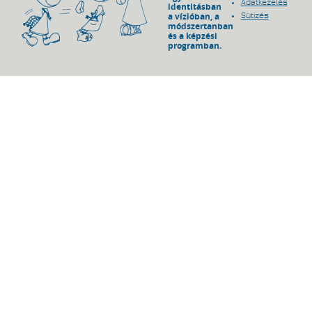
Adatkezelés
identitásban
a vízióban, a
Sütizés
módszertanban
és a képzési
programban.