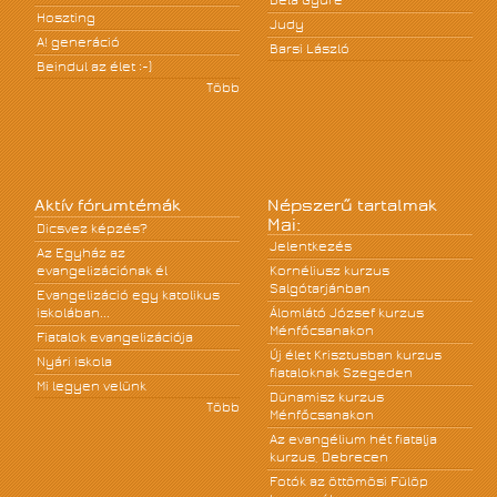
Béla Gyüre
Hoszting
Judy
A! generáció
Barsi László
Beindul az élet :-)
Több
Aktív fórumtémák
Népszerű tartalmak
Mai:
Dicsvez képzés?
Jelentkezés
Az Egyház az
evangelizációnak él
Kornéliusz kurzus
Salgótarjánban
Evangelizáció egy katolikus
iskolában...
Álomlátó József kurzus
Ménfőcsanakon
Fiatalok evangelizációja
Új élet Krisztusban kurzus
Nyári iskola
fiataloknak Szegeden
Mi legyen velünk
Dünamisz kurzus
Több
Ménfőcsanakon
Az evangélium hét fiatalja
kurzus, Debrecen
Fotók az öttömösi Fülöp