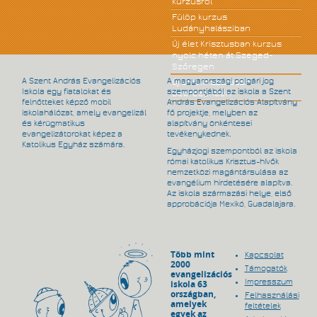
kurzusról
Fülöp kurzus
Ludányhalásziban
Új élet Krisztusban kurzus
nyolc héten át Szeged-
Szőregen
A Szent András Evangelizációs
A magyarországi polgári jog
Új élet Krisztusban
Iskola egy fiatalokat és
szempontjából az iskola a Szent
Debrecenben
felnőtteket képző mobil
András Evangelizációs Alapítvány
iskolahálózat, amely evangelizál
fő projektje, melyben az
és kérügmatikus
alapítvány önkéntesei
evangelizátorokat képez a
tevékenykednek.
Katolikus Egyház számára.
Egyházjogi szempontból az iskola
római katolikus Krisztus-hívők
nemzetközi magántársulása az
evangélium hirdetésére alapítva.
Az iskola származási helye, első
approbációja Mexikó, Guadalajara.
Több mint
Kapcsolat
2000
Támogatók
evangelizációs
Impresszum
iskola 63
országban,
Felhasználási
amelyek
feltételek
egyek az