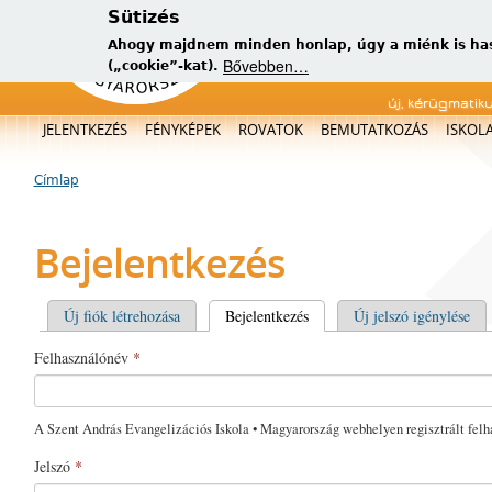
Sütizés
Ahogy majdnem minden honlap, úgy a miénk is has
Bővebben…
(„cookie”-kat).
új, kérügmatik
Főmenü
JELENTKEZÉS
FÉNYKÉPEK
ROVATOK
BEMUTATKOZÁS
ISKOL
Címlap
Jelenlegi hely
Bejelentkezés
Elsődleges fülek
Új fiók létrehozása
Bejelentkezés
(aktív fül)
Új jelszó igénylése
Felhasználónév
*
A Szent András Evangelizációs Iskola • Magyarország webhelyen regisztrált felh
Jelszó
*