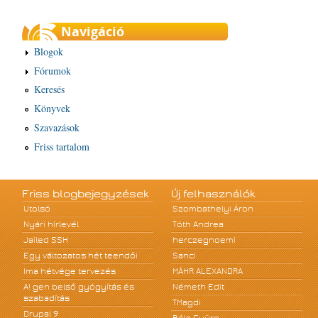
Navigáció
Blogok
Fórumok
Keresés
Könyvek
Szavazások
Friss tartalom
Friss blogbejegyzések
Új felhasználók
Utolsó
Szombathelyi Áron
Nyári hírlevél
Tóth Andrea
Jailed SSH
herczegnoemi
Egy változatos hét teendői
Sanci
Ima hétvége tervezés
MÁHR ALEXANDRA
A! gen belső gyógyítás és
Németh Edit
szabadítás
TMagdi
Drupal 9