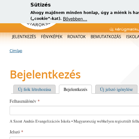
Sütizés
Ahogy majdnem minden honlap, úgy a miénk is has
Bővebben…
(„cookie”-kat).
új, kérügmatik
Főmenü
JELENTKEZÉS
FÉNYKÉPEK
ROVATOK
BEMUTATKOZÁS
ISKOL
Címlap
Jelenlegi hely
Bejelentkezés
Elsődleges fülek
Új fiók létrehozása
Bejelentkezés
(aktív fül)
Új jelszó igénylése
Felhasználónév
*
A Szent András Evangelizációs Iskola • Magyarország webhelyen regisztrált felh
Jelszó
*