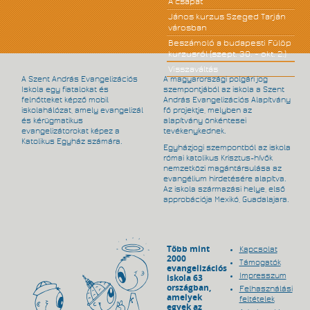
A csapat
János kurzus Szeged Tarján
városban
Beszámoló a budapesti Fülöp
kurzusról (szept. 30. - okt. 2.)
Visszaváltás
A Szent András Evangelizációs
A magyarországi polgári jog
Iskola egy fiatalokat és
szempontjából az iskola a Szent
felnőtteket képző mobil
András Evangelizációs Alapítvány
iskolahálózat, amely evangelizál
fő projektje, melyben az
és kérügmatikus
alapítvány önkéntesei
evangelizátorokat képez a
tevékenykednek.
Katolikus Egyház számára.
Egyházjogi szempontból az iskola
római katolikus Krisztus-hívők
nemzetközi magántársulása az
evangélium hirdetésére alapítva.
Az iskola származási helye, első
approbációja Mexikó, Guadalajara.
Több mint
Kapcsolat
2000
Támogatók
evangelizációs
Impresszum
iskola 63
országban,
Felhasználási
amelyek
feltételek
egyek az