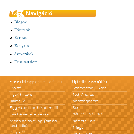
Navigáció
Blogok
Fórumok
Keresés
Könyvek
Szavazások
Friss tartalom
Friss blogbejegyzések
Új felhasználók
Utolsó
Szombathelyi Áron
Nyári hírlevél
Tóth Andrea
Jailed SSH
herczegnoemi
Egy változatos hét teendői
Sanci
Ima hétvége tervezés
MÁHR ALEXANDRA
A! gen belső gyógyítás és
Németh Edit
szabadítás
TMagdi
Drupal 9