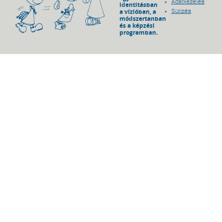
Adatkezelés
identitásban
a vízióban, a
Sütizés
módszertanban
és a képzési
programban.