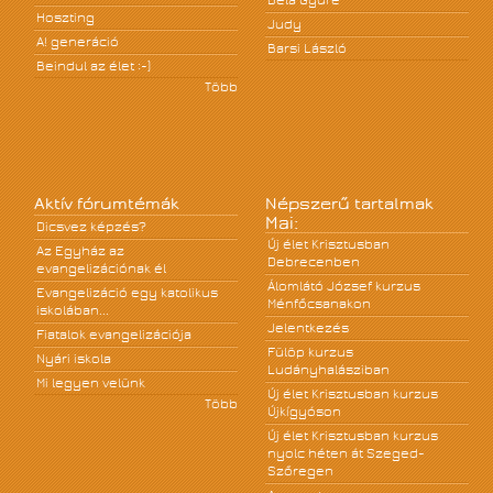
Béla Gyüre
Hoszting
Judy
A! generáció
Barsi László
Beindul az élet :-)
Több
Aktív fórumtémák
Népszerű tartalmak
Mai:
Dicsvez képzés?
Új élet Krisztusban
Az Egyház az
Debrecenben
evangelizációnak él
Álomlátó József kurzus
Evangelizáció egy katolikus
Ménfőcsanakon
iskolában...
Jelentkezés
Fiatalok evangelizációja
Fülöp kurzus
Nyári iskola
Ludányhalásziban
Mi legyen velünk
Új élet Krisztusban kurzus
Több
Újkígyóson
Új élet Krisztusban kurzus
nyolc héten át Szeged-
Szőregen