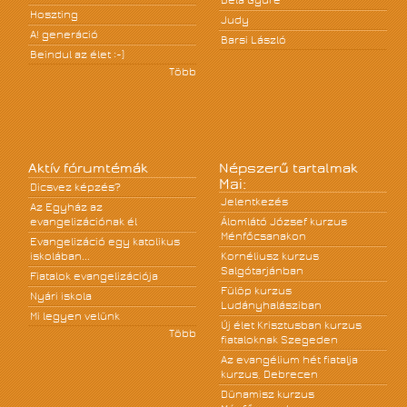
Béla Gyüre
Hoszting
Judy
A! generáció
Barsi László
Beindul az élet :-)
Több
Aktív fórumtémák
Népszerű tartalmak
Mai:
Dicsvez képzés?
Jelentkezés
Az Egyház az
evangelizációnak él
Álomlátó József kurzus
Ménfőcsanakon
Evangelizáció egy katolikus
iskolában...
Kornéliusz kurzus
Salgótarjánban
Fiatalok evangelizációja
Fülöp kurzus
Nyári iskola
Ludányhalásziban
Mi legyen velünk
Új élet Krisztusban kurzus
Több
fiataloknak Szegeden
Az evangélium hét fiatalja
kurzus, Debrecen
Dünamisz kurzus