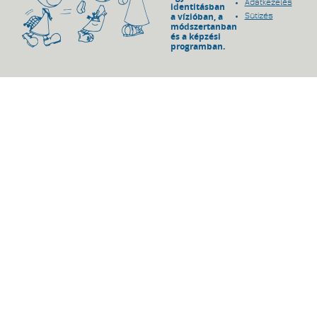
Adatkezelés
identitásban
a vízióban, a
Sütizés
módszertanban
és a képzési
programban.