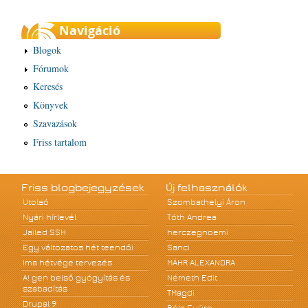
Navigáció
Blogok
Fórumok
Keresés
Könyvek
Szavazások
Friss tartalom
Friss blogbejegyzések
Új felhasználók
Utolsó
Szombathelyi Áron
Nyári hírlevél
Tóth Andrea
Jailed SSH
herczegnoemi
Egy változatos hét teendői
Sanci
Ima hétvége tervezés
MÁHR ALEXANDRA
A! gen belső gyógyítás és
Németh Edit
szabadítás
TMagdi
Drupal 9