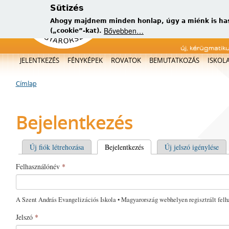
Sütizés
Ahogy majdnem minden honlap, úgy a miénk is has
Bővebben…
(„cookie”-kat).
új, kérügmatik
Főmenü
JELENTKEZÉS
FÉNYKÉPEK
ROVATOK
BEMUTATKOZÁS
ISKOL
Címlap
Jelenlegi hely
Bejelentkezés
Elsődleges fülek
Új fiók létrehozása
Bejelentkezés
(aktív fül)
Új jelszó igénylése
Felhasználónév
*
A Szent András Evangelizációs Iskola • Magyarország webhelyen regisztrált felh
Jelszó
*