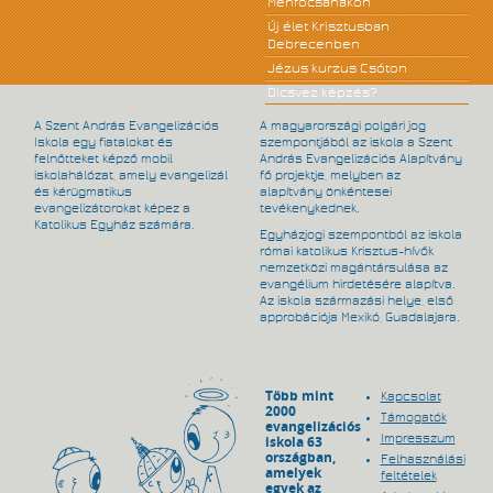
Ménfőcsanakon
Új élet Krisztusban
Debrecenben
Jézus kurzus Csóton
Dicsvez képzés?
A Szent András Evangelizációs
A magyarországi polgári jog
Iskola egy fiatalokat és
szempontjából az iskola a Szent
felnőtteket képző mobil
András Evangelizációs Alapítvány
iskolahálózat, amely evangelizál
fő projektje, melyben az
és kérügmatikus
alapítvány önkéntesei
evangelizátorokat képez a
tevékenykednek.
Katolikus Egyház számára.
Egyházjogi szempontból az iskola
római katolikus Krisztus-hívők
nemzetközi magántársulása az
evangélium hirdetésére alapítva.
Az iskola származási helye, első
approbációja Mexikó, Guadalajara.
Több mint
Kapcsolat
2000
Támogatók
evangelizációs
Impresszum
iskola 63
országban,
Felhasználási
amelyek
feltételek
egyek az