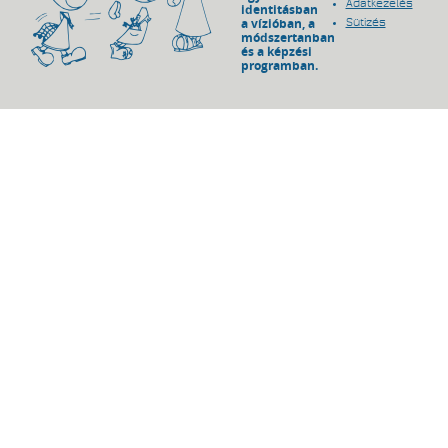
Adatkezelés
identitásban
a vízióban, a
Sütizés
módszertanban
és a képzési
programban.