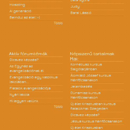
Béla Gyüre
Hoszting
Judy
A! generáció
Barsi László
Beindul az élet :-)
Több
Aktív fórumtémák
Népszerű tartalmak
Mai:
Dicsvez képzés?
Kornéliusz kurzus
Az Egyház az
Salgótarjánban
evangelizációnak él
Álomlátó József kurzus
Evangelizáció egy katolikus
Ménfőcsanakon
iskolában...
Jelentkezés
Fiatalok evangelizációja
Dünamisz kurzus
Nyári iskola
Ménfőcsanakon
Mi legyen velünk
Új élet Krisztusban kurzus
Több
fiataloknak Szegeden
Dicsvez képzés?
Jézus kurzus Ménfőcsanakon
Új élet Krisztusban