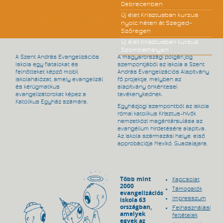
Debrecenben
Új élet Krisztusban kurzus
nyolc héten át Szeged-
Szőregen
Új élet Krisztusban kurzus
Szombathelyen
A Szent András Evangelizációs
A magyarországi polgári jog
Iskola egy fiatalokat és
szempontjából az iskola a Szent
felnőtteket képző mobil
András Evangelizációs Alapítvány
iskolahálózat, amely evangelizál
fő projektje, melyben az
és kérügmatikus
alapítvány önkéntesei
evangelizátorokat képez a
tevékenykednek.
Katolikus Egyház számára.
Egyházjogi szempontból az iskola
római katolikus Krisztus-hívők
nemzetközi magántársulása az
evangélium hirdetésére alapítva.
Az iskola származási helye, első
approbációja Mexikó, Guadalajara.
Több mint
Kapcsolat
2000
Támogatók
evangelizációs
Impresszum
iskola 63
országban,
Felhasználási
amelyek
feltételek
egyek az