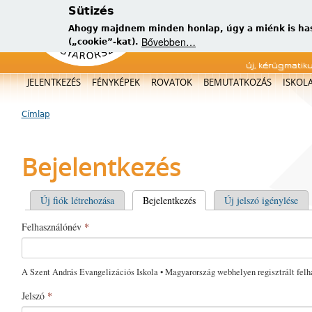
Sütizés
Ahogy majdnem minden honlap, úgy a miénk is has
Bővebben…
(„cookie”-kat).
új, kérügmatik
Főmenü
JELENTKEZÉS
FÉNYKÉPEK
ROVATOK
BEMUTATKOZÁS
ISKOL
Címlap
Jelenlegi hely
Bejelentkezés
Elsődleges fülek
Új fiók létrehozása
Bejelentkezés
(aktív fül)
Új jelszó igénylése
Felhasználónév
*
A Szent András Evangelizációs Iskola • Magyarország webhelyen regisztrált felh
Jelszó
*