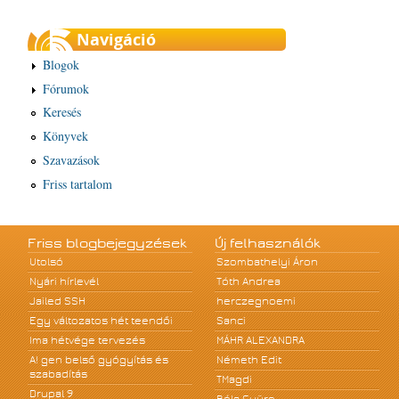
Navigáció
Blogok
Fórumok
Keresés
Könyvek
Szavazások
Friss tartalom
Friss blogbejegyzések
Új felhasználók
Utolsó
Szombathelyi Áron
Nyári hírlevél
Tóth Andrea
Jailed SSH
herczegnoemi
Egy változatos hét teendői
Sanci
Ima hétvége tervezés
MÁHR ALEXANDRA
A! gen belső gyógyítás és
Németh Edit
szabadítás
TMagdi
Drupal 9