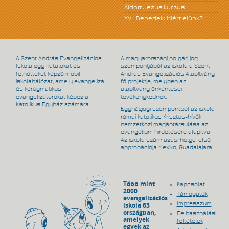
Áldott Jézus kurzus
XVI. Benedek: Miért élünk?
A Szent András Evangelizációs
A magyarországi polgári jog
Iskola egy fiatalokat és
szempontjából az iskola a Szent
felnőtteket képző mobil
András Evangelizációs Alapítvány
iskolahálózat, amely evangelizál
fő projektje, melyben az
és kérügmatikus
alapítvány önkéntesei
evangelizátorokat képez a
tevékenykednek.
Katolikus Egyház számára.
Egyházjogi szempontból az iskola
római katolikus Krisztus-hívők
nemzetközi magántársulása az
evangélium hirdetésére alapítva.
Az iskola származási helye, első
approbációja Mexikó, Guadalajara.
Több mint
Kapcsolat
2000
Támogatók
evangelizációs
Impresszum
iskola 63
országban,
Felhasználási
amelyek
feltételek
egyek az