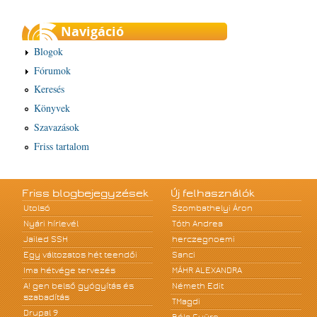
Navigáció
Blogok
Fórumok
Keresés
Könyvek
Szavazások
Friss tartalom
Friss blogbejegyzések
Új felhasználók
Utolsó
Szombathelyi Áron
Nyári hírlevél
Tóth Andrea
Jailed SSH
herczegnoemi
Egy változatos hét teendői
Sanci
Ima hétvége tervezés
MÁHR ALEXANDRA
A! gen belső gyógyítás és
Németh Edit
szabadítás
TMagdi
Drupal 9