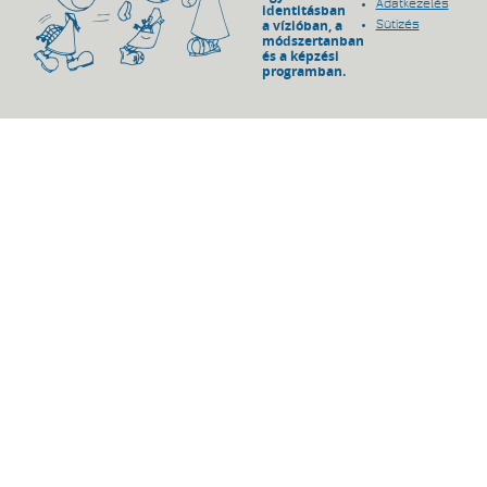
Adatkezelés
identitásban
a vízióban, a
Sütizés
módszertanban
és a képzési
programban.