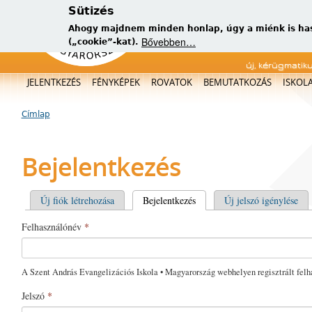
Sütizés
Ahogy majdnem minden honlap, úgy a miénk is has
Bővebben…
(„cookie”-kat).
új, kérügmatik
Főmenü
JELENTKEZÉS
FÉNYKÉPEK
ROVATOK
BEMUTATKOZÁS
ISKOL
Címlap
Jelenlegi hely
Bejelentkezés
Elsődleges fülek
Új fiók létrehozása
Bejelentkezés
(aktív fül)
Új jelszó igénylése
Felhasználónév
*
A Szent András Evangelizációs Iskola • Magyarország webhelyen regisztrált felh
Jelszó
*