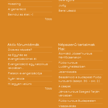
Béla Gyüre
Hoszting
Judy
A! generáció
Barsi László
Beindul az élet :-)
Több
Aktív fórumtémák
Népszerű tartalmak
Mai:
Dicsvez képzés?
Álomlátó József kurzus
Az Egyház az
Ménfőcsanakon
evangelizációnak él
Fülöp kurzus
Evangelizáció egy katolikus
Ludányhalásziban
iskolában...
Jelentkezés
Fiatalok evangelizációja
Beszámoló a budapesti Fülöp
Nyári iskola
kurzusról (szept. 30. - okt. 2.)
Mi legyen velünk
A csapat
Több
János kurzus Szeged Tarján
városban
Fülöp kurzus Budapesten
Visszaváltás