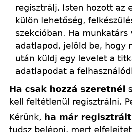
regisztrálj. Isten hozott a
külön lehetőség, felkészülés
szekcióban. Ha munkatárs 
adatlapod, jelöld be, hogy 
után küldj egy levelet a tit
adatlapodat a felhasználód
Ha csak hozzá szeretnél
s
kell feltétlenül regisztrálni. 
Kérünk,
ha már regisztrált
tudsz belépni, mert elfelejte