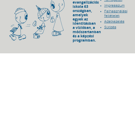
evangelizációs
Impresszum
iskola 63
országban,
Felhasználási
amelyek
feltételek
egyek az
Adatkezelés
identitásban
a vízióban, a
Sütizés
módszertanban
és a képzési
programban.