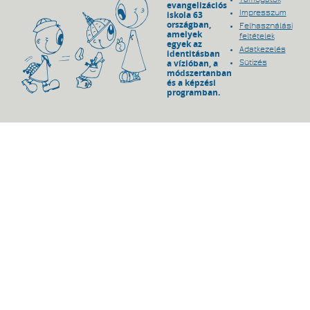
evangelizációs
Impresszum
iskola 63
országban,
Felhasználási
amelyek
feltételek
egyek az
Adatkezelés
identitásban
a vízióban, a
Sütizés
módszertanban
és a képzési
programban.