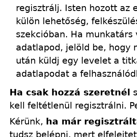
regisztrálj. Isten hozott a
külön lehetőség, felkészülés
szekcióban. Ha munkatárs 
adatlapod, jelöld be, hogy 
után küldj egy levelet a tit
adatlapodat a felhasználód
Ha csak hozzá szeretnél
s
kell feltétlenül regisztrálni. 
Kérünk,
ha már regisztrált
tudsz belépni, mert elfelejte