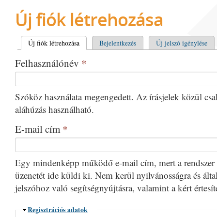
Új fiók létrehozása
Elsődleges fülek
Új fiók létrehozása
(aktív fül)
Bejelentkezés
Új jelszó igénylése
Felhasználónév
*
Szóköz használata megengedett. Az írásjelek közül csak 
aláhúzás használható.
E-mail cím
*
Egy mindenképp működő e-mail cím, mert a rendszer 
üzenetét ide küldi ki. Nem kerül nyilvánosságra és által
jelszóhoz való segítségnyújtásra, valamint a kért értesí
Elrejtés
Regisztrációs adatok