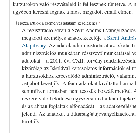
kurzusokon való részvételeid is fel lesznek tüntetve. A 
ügyében keresni fognak a most megadott email címen.
Hozzájárulok a személyes adataim kezeléséhez
*
A regisztráció során a Szent András Evangelizációs
megadott személyes adatok kezelője a
Szent András
Alapítvány
. Az adatok adminisztrálását az Iskola Ti
adminisztrációs munkában résztvevő munkatársai v
adatokat – a 2011. évi CXII. törvény rendelkezései
kizárólag az Iskolával kapcsolatos információk eljut
a kurzusokhoz kapcsolódó adminisztráció, valamint
céljából kezeljük. A fenti adatokat kívülálló harm
semmilyen formában nem tesszük hozzáférhetővé. A
részére való beküldése egyszersmind a fenti tájékoz
és az abban foglaltak elfogadását – az adatkezelésh
jelenti. Az adatokat a titkarsag@ujevangelizacio.hu
töröljük.