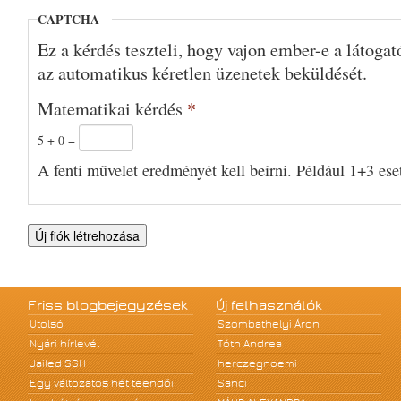
CAPTCHA
Ez a kérdés teszteli, hogy vajon ember-e a látoga
az automatikus kéretlen üzenetek beküldését.
Matematikai kérdés
*
5 + 0 =
A fenti művelet eredményét kell beírni. Például 1+3 eset
Friss blogbejegyzések
Új felhasználók
Utolsó
Szombathelyi Áron
Nyári hírlevél
Tóth Andrea
Jailed SSH
herczegnoemi
Egy változatos hét teendői
Sanci