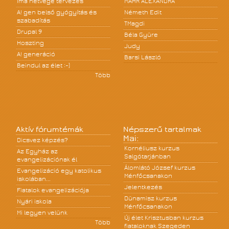
Ima hétvége tervezés
MÁHR ALEXANDRA
A! gen belső gyógyítás és
Németh Edit
szabadítás
TMagdi
Drupal 9
Béla Gyüre
Hoszting
Judy
A! generáció
Barsi László
Beindul az élet :-)
Több
Aktív fórumtémák
Népszerű tartalmak
Mai:
Dicsvez képzés?
Kornéliusz kurzus
Az Egyház az
Salgótarjánban
evangelizációnak él
Álomlátó József kurzus
Evangelizáció egy katolikus
Ménfőcsanakon
iskolában...
Jelentkezés
Fiatalok evangelizációja
Dünamisz kurzus
Nyári iskola
Ménfőcsanakon
Mi legyen velünk
Új élet Krisztusban kurzus
Több
fiataloknak Szegeden