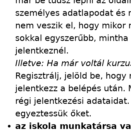
már be tudsz lépni az oldalr
személyes adatlapodat és m
nem veszik el, hogy mikor m
sokkal egyszerűbb, mintha
jelentkeznél.
Illetve: Ha már voltál kur
Regisztrálj, jelöld be, hog
jelentkezz a belépés után. 
régi jelentkezési adataidat
egyeztessük őket.
az iskola munkatársa v