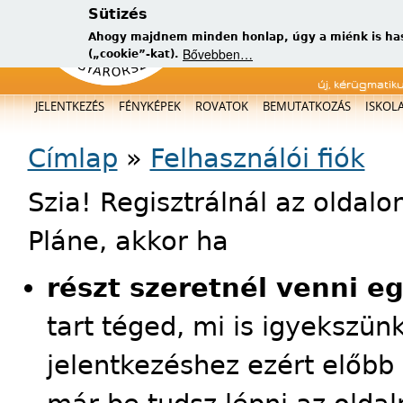
Sütizés
Ahogy majdnem minden honlap, úgy a miénk is has
Bővebben…
(„cookie”-kat).
új, kérügmatik
Főmenü
JELENTKEZÉS
FÉNYKÉPEK
ROVATOK
BEMUTATKOZÁS
ISKOL
Jelenlegi hely
Címlap
»
Felhasználói fiók
Szia! Regisztrálnál az oldal
Pláne, akkor ha
részt szeretnél venni e
tart téged, mi is igyekszün
jelentkezéshez ezért előbb 