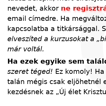
nevedet, akkor
ne regisztrá
email címedre. Ha megváltoz
kapcsolatba a titkársággal. 
elveszíted a kurzusokat a „
már voltál.
Ha ezek egyike sem talál
szeret téged!
Ez komoly! Ha 
talán mégis csak eljöhetnél 
kezdésnek az „Új élet Kriszt