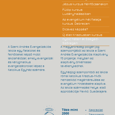
Jézus kurzus Ménfőcsanakon
Fülöp kurzus
Ludányhalásziban
Az evangélium hét fiatalja
kurzus, Debrecen
Dicsvez képzés?
Új élet Krisztusban kurzus
nyolc héten át Szeged-
Szőregen
A Szent András Evangelizációs
A magyarországi polgári jog
Iskola egy fiatalokat és
szempontjából az iskola a Szent
felnőtteket képző mobil
András Evangelizációs Alapítvány
iskolahálózat, amely evangelizál
fő projektje, melyben az
és kérügmatikus
alapítvány önkéntesei
evangelizátorokat képez a
tevékenykednek.
Katolikus Egyház számára.
Egyházjogi szempontból az iskola
római katolikus Krisztus-hívők
nemzetközi magántársulása az
evangélium hirdetésére alapítva.
Az iskola származási helye, első
approbációja Mexikó, Guadalajara.
Több mint
Kapcsolat
2000
Támogatók