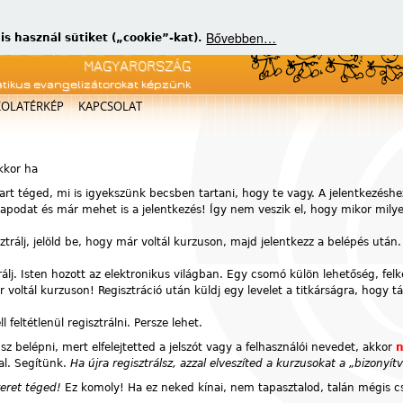
Bővebben…
 használ sütiket („cookie”-kat).
atikus evangelizátorokat képzünk
KOLATÉRKÉP
KAPCSOLAT
akkor ha
art téged, mi is igyekszünk becsben tartani, hogy te vagy. A jelentkezéshe
atlapodat és már mehet is a jelentkezés! Így nem veszik el, hogy mikor mil
sztrálj, jelöld be, hogy már voltál kurzuson, majd jelentkezz a belépés után.
rálj. Isten hozott az elektronikus világban. Egy csomó külön lehetőség, fel
voltál kurzuson! Regisztráció után küldj egy levelet a titkárságra, hogy t
feltétlenül regisztrálni. Persze lehet.
z belépni, mert elfelejtetted a jelszót vagy a felhasználói nevedet, akkor
n
al. Segítünk.
Ha újra regisztrálsz, azzal elveszíted a kurzusokat a „bizony
zeret téged!
Ez komoly! Ha ez neked kínai, nem tapasztalod, talán mégis cs