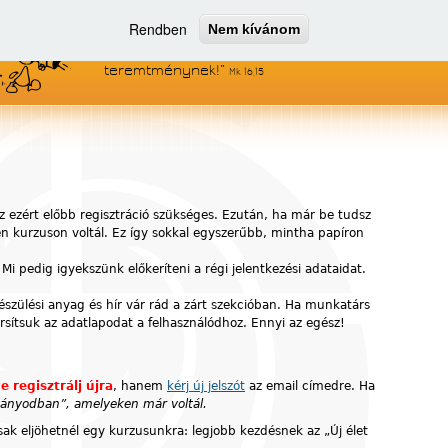
Rendben
Nem kívánom
Menjetek el az egész világra, és
hirdessétek az evangéliumot minden
teremtménynek!
Mk 16,15
z ezért előbb regisztráció szükséges. Ezután, ha már be tudsz
yen kurzuson voltál. Ez így sokkal egyszerűbb, mintha papíron
 Mi pedig igyekszünk előkeríteni a régi jelentkezési adataidat.
készülési anyag és hír vár rád a zárt szekcióban. Ha munkatárs
ársítsuk az adatlapodat a felhasználódhoz. Ennyi az egész!
e regisztrálj újra
, hanem
kérj új jelszót
az email címedre. Ha
ítványodban”, amelyeken már voltál.
ak eljöhetnél egy kurzusunkra: legjobb kezdésnek az „Új élet