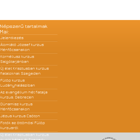
Népszerű tartalmak
Mai:
Jelentkezés
Álomlátó József kurzus
Ménfőcsanakon
Kornéliusz kurzus
Salgótarjánban
Új élet Krisztusban kurzus
fiataloknak Szegeden
Fülöp kurzus
Ludányhalásziban
Az evangélium hét fiatalja
kurzus, Debrecen
Dünamisz kurzus
Ménfőcsanakon
Jézus kurzus Csóton
Fotók az öttömösi Fülöp
kurzusról
Új élet Krisztusban kurzus
nyolc héten át Szeged-