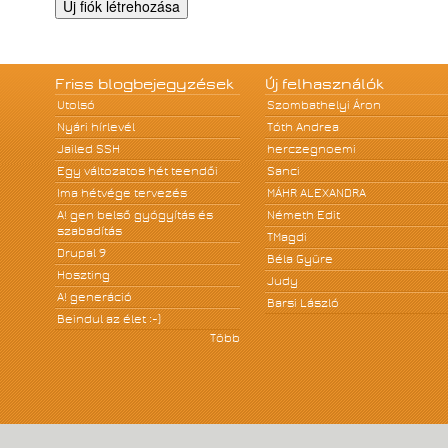
Friss blogbejegyzések
Új felhasználók
Utolsó
Szombathelyi Áron
Nyári hírlevél
Tóth Andrea
Jailed SSH
herczegnoemi
Egy változatos hét teendői
Sanci
Ima hétvége tervezés
MÁHR ALEXANDRA
A! gen belső gyógyítás és
Németh Edit
szabadítás
TMagdi
Drupal 9
Béla Gyüre
Hoszting
Judy
A! generáció
Barsi László
Beindul az élet :-)
Több