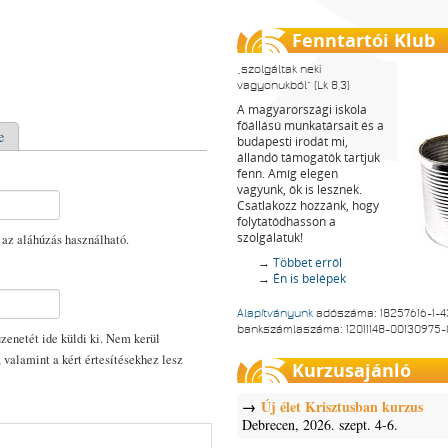
Fenntartói Klub
szolgáltak neki
vagyonukból
(Lk 8,3)
A magyarországi iskola
főállású munkatársait és a
e
budapesti irodát mi,
állandó támogatók tartjuk
fenn. Amíg elegen
vagyunk, ők is lesznek.
Csatlakozz hozzánk, hogy
folytatódhasson a
szolgálatuk!
 az aláhúzás használható.
→
Többet erről
→
Én is belépek
Alapítványunk
adószáma: 18257616-1-4
bankszámlaszáma: 12011148-00130975
enetét ide küldi ki. Nem kerül
, valamint a kért értesítésekhez lesz
Kurzusajánló
Új élet Krisztusban kurzus
Debrecen, 2026. szept. 4-6.