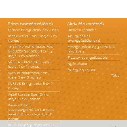
Friss hozzászólások
Aktív fórumtémák
törölve
Ennyi ideje: 7 év 2 nap
Dicsvez képzés?
lesz kurzus!
Ennyi ideje: 7 év 1
Az Egyház az
hónap
evangelizációnak él
TE CSAK A FIATALÓKNAK VAN
Evangelizáció egy katolikus
ELÖSZÖR SZEGEDEN
Ennyi
iskolában...
ideje: 7 év 6 hónap
Fiatalok evangelizációja
VÉGE A KURZUSNAK!
Ennyi
Nyári iskola
ideje: 7 év 7 hónap
Mi legyen velünk
kurzus időtartama.
Ennyi
Több
ideje: 7 év 10 hónap
KURZUS
Ennyi ideje: 8 év 7
hónap
Ászáf kurzus Eger
Ennyi
ideje: 8 év 8 hónap
Kimaradt egy
Üdvösségtörténet kurzus a
listából
Ennyi ideje: 8 év 8
hónap
KURZUS
Ennyi ideje: 8 év 10