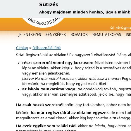
Sütizés
Ahogy majdnem minden honlap, úgy a miénk is
új, kérügm
Főmenü
JELENTKEZÉS
FÉNYKÉPEK
ROVATOK
BEMUTATKOZÁS
IS
Címlap
»
Felhasználói fiók
Jelenlegi hely
Szia! Regisztrálnál az oldalon? Ez nagyszerű elhatározás! Pláne, 
részt szeretnél venni egy kurzuson:
Mivel Isten számon t
lépni az oldalra, akkor kérjük, hogy töltsd ki a személyes ad
vagy e-mailen jelentkeznél.
Illetve: Ha már voltál kurzuson, akkor más lesz a menet
: Regi
Keresünk, ha megleltük, hogy egyeztessük őket.
az iskola munkatársa vagy
: Ne gondolkodj tovább, regiszt
vagy, akkor már van személyes adatlapod, jelöld be, hogy már 
Ha csak hozzá szeretnél
szólni egy tartalomhoz, ahhoz nem kell 
Kérünk,
ha már regisztráltál az oldalon egyszer
, de nem tuds
megváltozott az email címed, akkor lépj kapcsolatba a titkárságg
Ha ezek egyike sem találd rád
, akkor
ne feledd, hogy Isten s