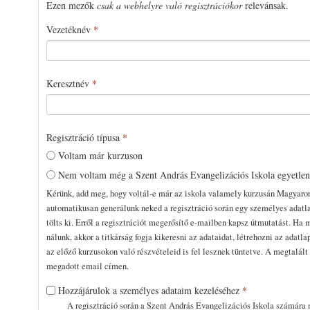
Ezen mezők
csak a webhelyre való regisztrációkor
relevánsak.
Vezetéknév
*
Keresztnév
*
Regisztráció típusa
*
Voltam már kurzuson
Nem voltam még a Szent András Evangelizációs Iskola egyetle
Kérünk, add meg, hogy voltál-e már az iskola valamely kurzusán Magyaro
automatikusan generálunk neked a regisztráció során egy személyes adatla
tölts ki. Erről a regisztrációt megerősítő e-mailben kapsz útmutatást. Ha 
nálunk, akkor a titkárság fogja kikeresni az adataidat, létrehozni az adatla
az előző kurzusokon való részvételeid is fel lesznek tüntetve. A megtalál
megadott email címen.
Hozzájárulok a személyes adataim kezeléséhez
*
A regisztráció során a Szent András Evangelizációs Iskola számára