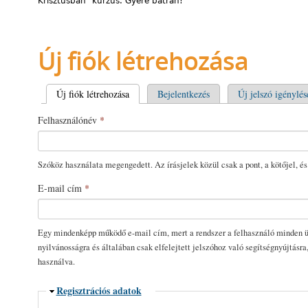
Krisztusban” kurzus. Gyere bátran!
Új fiók létrehozása
Elsődleges fülek
Új fiók létrehozása
(aktív fül)
Bejelentkezés
Új jelszó igénylés
Felhasználónév
*
Szóköz használata megengedett. Az írásjelek közül csak a pont, a kötőjel, és
E-mail cím
*
Egy mindenképp működő e-mail cím, mert a rendszer a felhasználó minden üz
nyilvánosságra és általában csak elfelejtett jelszóhoz való segítségnyújtásra
használva.
Elrejtés
Regisztrációs adatok