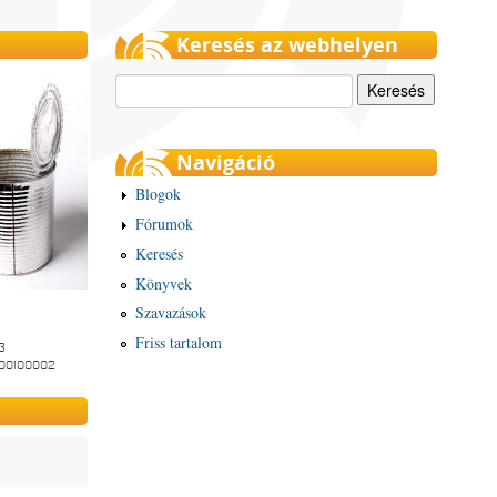
Keresés az webhelyen
Keresés
Navigáció
Blogok
Fórumok
Keresés
Könyvek
Szavazások
Friss tartalom
3
-00100002