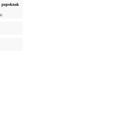
ét papoknak
a)