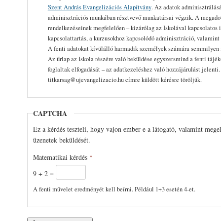
Szent András Evangelizációs Alapítvány
. Az adatok adminisztrálásá
adminisztrációs munkában résztvevő munkatársai végzik. A megadott
rendelkezéseinek megfelelően – kizárólag az Iskolával kapcsolatos i
kapcsolattartás, a kurzusokhoz kapcsolódó adminisztráció, valamint 
A fenti adatokat kívülálló harmadik személyek számára semmilyen 
Az űrlap az Iskola részére való beküldése egyszersmind a fenti tájé
foglaltak elfogadását – az adatkezeléshez való hozzájárulást jelenti
titkarsag@ujevangelizacio.hu címre küldött kérésre töröljük.
CAPTCHA
Ez a kérdés teszteli, hogy vajon ember-e a látogató, valamint mege
üzenetek beküldését.
Matematikai kérdés
*
9 + 2 =
A fenti művelet eredményét kell beírni. Például 1+3 esetén 4-et.