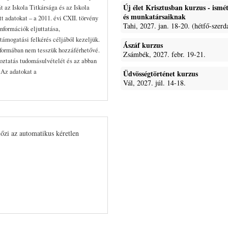
Új élet Krisztusban kurzus - ism
t az Iskola Titkársága és az Iskola
és munkatársaiknak
 adatokat – a 2011. évi CXII. törvény
Tahi, 2027. jan. 18-20. (hétfő-szerd
nformációk eljuttatása,
támogatási felkérés céljából kezeljük.
Ászáf kurzus
formában nem tesszük hozzáférhetővé.
Zsámbék, 2027. febr. 19-21.
koztatás tudomásulvételét és az abban
. Az adatokat a
Üdvösségtörténet kurzus
Vál, 2027. júl. 14-18.
lőzi az automatikus kéretlen