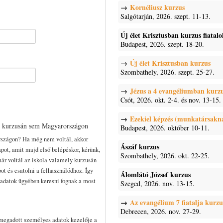
Kornéliusz kurzus
Salgótarján, 2026. szept. 11-13.
Új élet Krisztusban kurzus fiatal
Budapest, 2026. szept. 18-20.
Új élet Krisztusban kurzus
Szombathely, 2026. szept. 25-27.
Jézus a 4 evangéliumban kurz
Csót, 2026. okt. 2-4. és nov. 13-15.
Ezekiel képzés (munkatársakn
n kurzusán sem Magyarországon
Budapest, 2026. október 10-11.
rszágon? Ha még nem voltál, akkor
Ászáf kurzus
pot, amit majd első belépéskor, kérünk,
Szombathely, 2026. okt. 22-25.
már voltál az iskola valamely kurzusán
pot és csatolni a felhasználódhoz. Így
Álomlátó József kurzus
t adatok ügyében keresni fognak a most
Szeged, 2026. nov. 13-15.
Az evangélium 7 fiatalja kurzu
Debrecen, 2026. nov. 27-29.
 megadott személyes adatok kezelője a