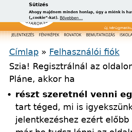
Sütizés
Ahogy majdnem minden honlap, úgy a miénk is has
Bővebben…
(„cookie”-kat).
új, kérügmatik
Főmenü
JELENTKEZÉS
FÉNYKÉPEK
ROVATOK
BEMUTATKOZÁS
ISKOL
Jelenlegi hely
Címlap
»
Felhasználói fiók
Szia! Regisztrálnál az oldal
Pláne, akkor ha
részt szeretnél venni e
tart téged, mi is igyekszün
jelentkezéshez ezért előbb 