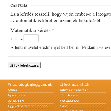
CAPTCHA
Ez a kérdés teszteli, hogy vajon ember-e a látoga
az automatikus kéretlen üzenetek beküldését.
Matematikai kérdés
*
11 + 3 =
A fenti művelet eredményét kell beírni. Például 1+3 eset
Friss blogbejegyzések
Új felhasználók
Utolsó
Szombathelyi Áron
Nyári hírlevél
Tóth Andrea
Jailed SSH
herczegnoemi
Egy változatos hét teendői
Sanci