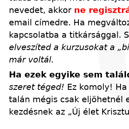
nevedet, akkor
ne regisztrá
email címedre. Ha megváltoz
kapcsolatba a titkársággal. 
elveszíted a kurzusokat a „
már voltál.
Ha ezek egyike sem talál
szeret téged!
Ez komoly! Ha 
talán mégis csak eljöhetnél 
kezdésnek az „Új élet Kriszt