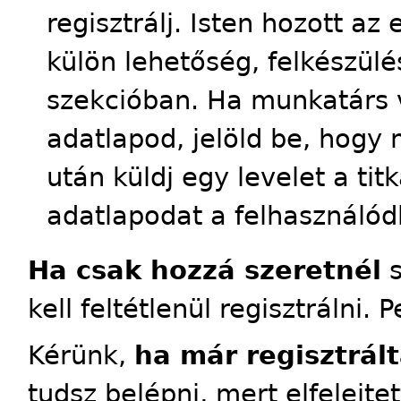
regisztrálj. Isten hozott a
külön lehetőség, felkészülés
szekcióban. Ha munkatárs 
adatlapod, jelöld be, hogy 
után küldj egy levelet a tit
adatlapodat a felhasználód
Ha csak hozzá szeretnél
s
kell feltétlenül regisztrálni. 
Kérünk,
ha már regisztrált
tudsz belépni, mert elfelejte