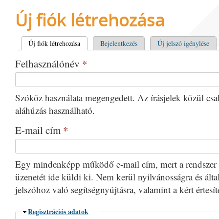
Új fiók létrehozása
Elsődleges fülek
Új fiók létrehozása
(aktív fül)
Bejelentkezés
Új jelszó igénylése
Felhasználónév
*
Szóköz használata megengedett. Az írásjelek közül csak 
aláhúzás használható.
E-mail cím
*
Egy mindenképp működő e-mail cím, mert a rendszer 
üzenetét ide küldi ki. Nem kerül nyilvánosságra és által
jelszóhoz való segítségnyújtásra, valamint a kért értesí
Elrejtés
Regisztrációs adatok