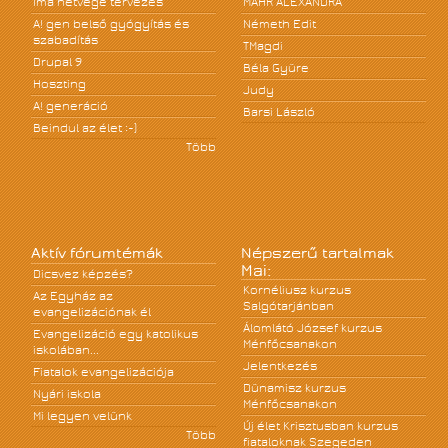
Ima hétvége tervezés
MÁHR ALEXANDRA
A! gen belső gyógyítás és
Németh Edit
szabadítás
TMagdi
Drupal 9
Béla Gyüre
Hoszting
Judy
A! generáció
Barsi László
Beindul az élet :-)
Több
Aktív fórumtémák
Népszerű tartalmak
Mai:
Dicsvez képzés?
Kornéliusz kurzus
Az Egyház az
Salgótarjánban
evangelizációnak él
Álomlátó József kurzus
Evangelizáció egy katolikus
Ménfőcsanakon
iskolában...
Jelentkezés
Fiatalok evangelizációja
Dünamisz kurzus
Nyári iskola
Ménfőcsanakon
Mi legyen velünk
Új élet Krisztusban kurzus
Több
fiataloknak Szegeden