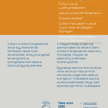
Fülöp kurzus
Ludányhalásziban
Jézus kurzus Ménfőcsanakon
Dicsvez képzés?
Új élet Krisztusban kurzus
nyolc héten át Szeged-
Szőregen
Az evangélium hét fiatalja
kurzus, Debrecen
A Szent András Evangelizációs
A magyarországi polgári jog
Iskola egy fiatalokat és
szempontjából az iskola a Szent
felnőtteket képző mobil
András Evangelizációs Alapítvány
iskolahálózat, amely evangelizál
fő projektje, melyben az
és kérügmatikus
alapítvány önkéntesei
evangelizátorokat képez a
tevékenykednek.
Katolikus Egyház számára.
Egyházjogi szempontból az iskola
római katolikus Krisztus-hívők
nemzetközi magántársulása az
evangélium hirdetésére alapítva.
Az iskola származási helye, első
approbációja Mexikó, Guadalajara.
Több mint
Kapcsolat
2000
Támogatók