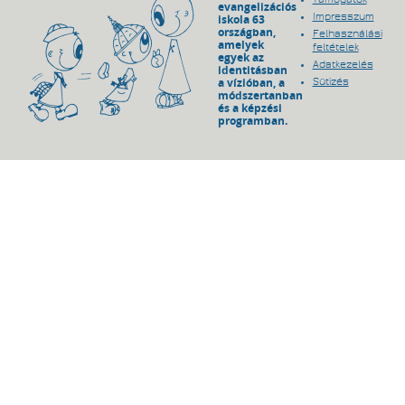
evangelizációs
Impresszum
iskola 63
országban,
Felhasználási
amelyek
feltételek
egyek az
Adatkezelés
identitásban
a vízióban, a
Sütizés
módszertanban
és a képzési
programban.