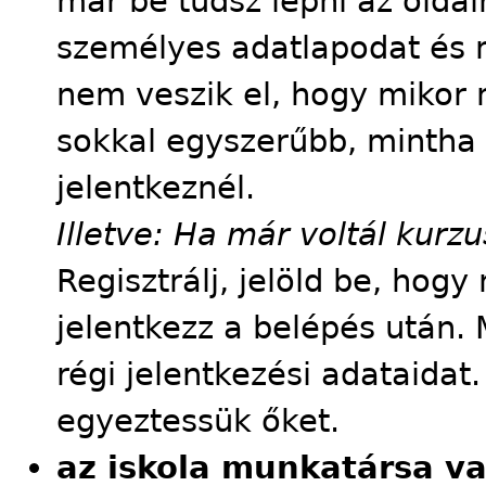
már be tudsz lépni az oldalr
személyes adatlapodat és m
nem veszik el, hogy mikor m
sokkal egyszerűbb, mintha
jelentkeznél.
Illetve: Ha már voltál kur
Regisztrálj, jelöld be, hog
jelentkezz a belépés után. 
régi jelentkezési adataidat
egyeztessük őket.
az iskola munkatársa v