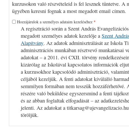
kurzusokon való részvételeid is fel lesznek tüntetve. A 
ügyében keresni fognak a most megadott email címen.
Hozzájárulok a személyes adataim kezeléséhez
*
A regisztráció során a Szent András Evangelizációs
megadott személyes adatok kezelője a
Szent András
Alapítvány
. Az adatok adminisztrálását az Iskola Ti
adminisztrációs munkában résztvevő munkatársai v
adatokat – a 2011. évi CXII. törvény rendelkezései
kizárólag az Iskolával kapcsolatos információk eljut
a kurzusokhoz kapcsolódó adminisztráció, valamint
céljából kezeljük. A fenti adatokat kívülálló harm
semmilyen formában nem tesszük hozzáférhetővé. A
részére való beküldése egyszersmind a fenti tájékoz
és az abban foglaltak elfogadását – az adatkezelésh
jelenti. Az adatokat a titkarsag@ujevangelizacio.hu
töröljük.