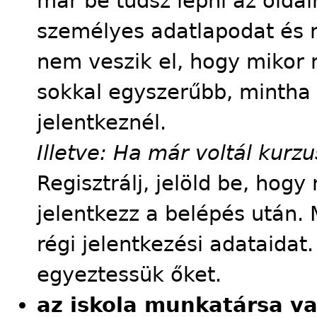
már be tudsz lépni az oldalr
személyes adatlapodat és m
nem veszik el, hogy mikor m
sokkal egyszerűbb, mintha
jelentkeznél.
Illetve: Ha már voltál kur
Regisztrálj, jelöld be, hog
jelentkezz a belépés után. 
régi jelentkezési adataidat
egyeztessük őket.
az iskola munkatársa v