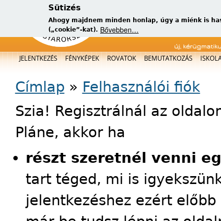
Sütizés
Ahogy majdnem minden honlap, úgy a miénk is has
Bővebben…
(„cookie”-kat).
új, kérügmatik
Főmenü
JELENTKEZÉS
FÉNYKÉPEK
ROVATOK
BEMUTATKOZÁS
ISKOL
Jelenlegi hely
Címlap
»
Felhasználói fiók
Szia! Regisztrálnál az oldal
Pláne, akkor ha
részt szeretnél venni e
tart téged, mi is igyekszün
jelentkezéshez ezért előbb 