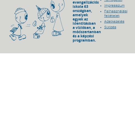
evangelizációs
Impresszum
iskola 63
országban,
Felhasználási
amelyek
feltételek
egyek az
Adatkezelés
identitásban
a vízióban, a
Sütizés
módszertanban
és a képzési
programban.