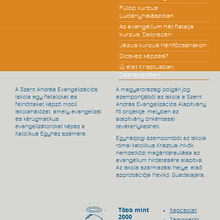
Fülöp kurzus
Ludányhalásziban
Az evangélium hét fiatalja
kurzus, Debrecen
Jézus kurzus Ménfőcsanakon
Dicsvez képzés?
Új élet Krisztusban
Debrecenben
A Szent András Evangelizációs
A magyarországi polgári jog
Iskola egy fiatalokat és
szempontjából az iskola a Szent
felnőtteket képző mobil
András Evangelizációs Alapítvány
iskolahálózat, amely evangelizál
fő projektje, melyben az
és kérügmatikus
alapítvány önkéntesei
evangelizátorokat képez a
tevékenykednek.
Katolikus Egyház számára.
Egyházjogi szempontból az iskola
római katolikus Krisztus-hívők
nemzetközi magántársulása az
evangélium hirdetésére alapítva.
Az iskola származási helye, első
approbációja Mexikó, Guadalajara.
Több mint
Kapcsolat
2000
Támogatók