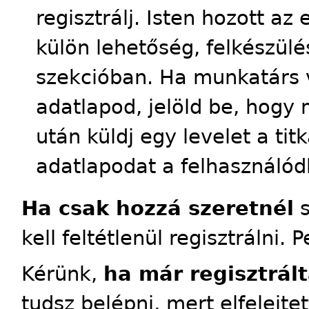
regisztrálj. Isten hozott a
külön lehetőség, felkészülés
szekcióban. Ha munkatárs 
adatlapod, jelöld be, hogy 
után küldj egy levelet a tit
adatlapodat a felhasználód
Ha csak hozzá szeretnél
s
kell feltétlenül regisztrálni. 
Kérünk,
ha már regisztrált
tudsz belépni, mert elfelejte