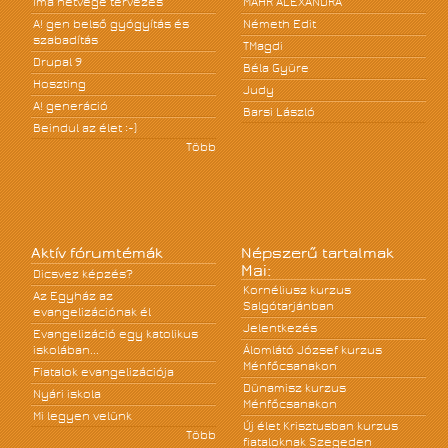
Ima hétvége tervezés
MÁHR ALEXANDRA
A! gen belső gyógyítás és
Németh Edit
szabadítás
TMagdi
Drupal 9
Béla Gyüre
Hoszting
Judy
A! generáció
Barsi László
Beindul az élet :-)
Több
Aktív fórumtémák
Népszerű tartalmak
Mai:
Dicsvez képzés?
Kornéliusz kurzus
Az Egyház az
Salgótarjánban
evangelizációnak él
Jelentkezés
Evangelizáció egy katolikus
iskolában...
Álomlátó József kurzus
Ménfőcsanakon
Fiatalok evangelizációja
Dünamisz kurzus
Nyári iskola
Ménfőcsanakon
Mi legyen velünk
Új élet Krisztusban kurzus
Több
fiataloknak Szegeden