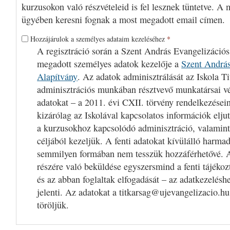
kurzusokon való részvételeid is fel lesznek tüntetve. A 
ügyében keresni fognak a most megadott email címen.
Hozzájárulok a személyes adataim kezeléséhez
*
A regisztráció során a Szent András Evangelizációs
megadott személyes adatok kezelője a
Szent András
Alapítvány
. Az adatok adminisztrálását az Iskola Ti
adminisztrációs munkában résztvevő munkatársai v
adatokat – a 2011. évi CXII. törvény rendelkezései
kizárólag az Iskolával kapcsolatos információk eljut
a kurzusokhoz kapcsolódó adminisztráció, valamint
céljából kezeljük. A fenti adatokat kívülálló harm
semmilyen formában nem tesszük hozzáférhetővé. A
részére való beküldése egyszersmind a fenti tájékoz
és az abban foglaltak elfogadását – az adatkezelésh
jelenti. Az adatokat a titkarsag@ujevangelizacio.hu
töröljük.