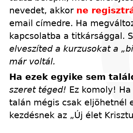
nevedet, akkor
ne regisztrá
email címedre. Ha megváltoz
kapcsolatba a titkársággal. 
elveszíted a kurzusokat a „
már voltál.
Ha ezek egyike sem talál
szeret téged!
Ez komoly! Ha 
talán mégis csak eljöhetnél 
kezdésnek az „Új élet Kriszt