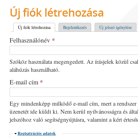
Új fiók létrehozása
Elsődleges fülek
Új fiók létrehozása
(aktív fül)
Bejelentkezés
Új jelszó igénylése
Felhasználónév
*
Szóköz használata megengedett. Az írásjelek közül csak 
aláhúzás használható.
E-mail cím
*
Egy mindenképp működő e-mail cím, mert a rendszer 
üzenetét ide küldi ki. Nem kerül nyilvánosságra és által
jelszóhoz való segítségnyújtásra, valamint a kért értesí
Elrejtés
Regisztrációs adatok