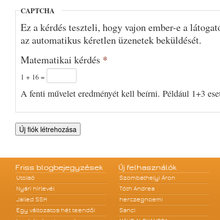
CAPTCHA
Ez a kérdés teszteli, hogy vajon ember-e a látoga
az automatikus kéretlen üzenetek beküldését.
Matematikai kérdés
*
1 + 16 =
A fenti művelet eredményét kell beírni. Például 1+3 eset
Friss blogbejegyzések
Új felhasználók
Utolsó
Szombathelyi Áron
Nyári hírlevél
Tóth Andrea
Jailed SSH
herczegnoemi
Egy változatos hét teendői
Sanci