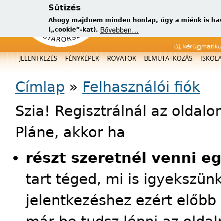
Sütizés
Ahogy majdnem minden honlap, úgy a miénk is has
Bővebben…
(„cookie”-kat).
új, kérügmatik
Főmenü
JELENTKEZÉS
FÉNYKÉPEK
ROVATOK
BEMUTATKOZÁS
ISKOL
Jelenlegi hely
Címlap
»
Felhasználói fiók
Szia! Regisztrálnál az oldal
Pláne, akkor ha
részt szeretnél venni e
tart téged, mi is igyekszün
jelentkezéshez ezért előbb 