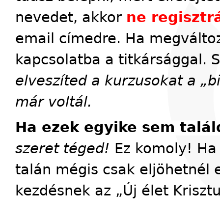
nevedet, akkor
ne regisztrá
email címedre. Ha megváltoz
kapcsolatba a titkársággal. 
elveszíted a kurzusokat a „
már voltál.
Ha ezek egyike sem talál
szeret téged!
Ez komoly! Ha 
talán mégis csak eljöhetnél 
kezdésnek az „Új élet Kriszt