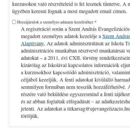
kurzusokon való részvételeid is fel lesznek tüntetve. A 
ügyében keresni fognak a most megadott email címen.
Hozzájárulok a személyes adataim kezeléséhez
*
A regisztráció során a Szent András Evangelizációs
megadott személyes adatok kezelője a
Szent András
Alapítvány
. Az adatok adminisztrálását az Iskola Ti
adminisztrációs munkában résztvevő munkatársai v
adatokat – a 2011. évi CXII. törvény rendelkezései
kizárólag az Iskolával kapcsolatos információk eljut
a kurzusokhoz kapcsolódó adminisztráció, valamint
céljából kezeljük. A fenti adatokat kívülálló harm
semmilyen formában nem tesszük hozzáférhetővé. A
részére való beküldése egyszersmind a fenti tájékoz
és az abban foglaltak elfogadását – az adatkezelésh
jelenti. Az adatokat a titkarsag@ujevangelizacio.hu
töröljük.