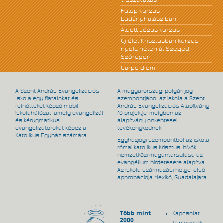
Fülöp kurzus
Ludányhalásziban
Áldott Jézus kurzus
Új élet Krisztusban kurzus
nyolc héten át Szeged-
Szőregen
Carpe diem
A Szent András Evangelizációs
A magyarországi polgári jog
Iskola egy fiatalokat és
szempontjából az iskola a Szent
felnőtteket képző mobil
András Evangelizációs Alapítvány
iskolahálózat, amely evangelizál
fő projektje, melyben az
és kérügmatikus
alapítvány önkéntesei
evangelizátorokat képez a
tevékenykednek.
Katolikus Egyház számára.
Egyházjogi szempontból az iskola
római katolikus Krisztus-hívők
nemzetközi magántársulása az
evangélium hirdetésére alapítva.
Az iskola származási helye, első
approbációja Mexikó, Guadalajara.
Több mint
Kapcsolat
2000
Támogatók