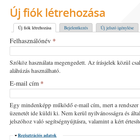
Új fiók létrehozása
Elsődleges fülek
Új fiók létrehozása
(aktív fül)
Bejelentkezés
Új jelszó igénylése
Felhasználónév
*
Szóköz használata megengedett. Az írásjelek közül csak 
aláhúzás használható.
E-mail cím
*
Egy mindenképp működő e-mail cím, mert a rendszer 
üzenetét ide küldi ki. Nem kerül nyilvánosságra és által
jelszóhoz való segítségnyújtásra, valamint a kért értesí
Elrejtés
Regisztrációs adatok