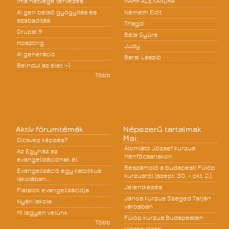
Ima hétvége tervezés
MÁHR ALEXANDRA
A! gen belső gyógyítás és
Németh Edit
szabadítás
TMagdi
Drupal 9
Béla Gyüre
Hoszting
Judy
A! generáció
Barsi László
Beindul az élet :-)
Több
Aktív fórumtémák
Népszerű tartalmak
Mai:
Dicsvez képzés?
Álomlátó József kurzus
Az Egyház az
Ménfőcsanakon
evangelizációnak él
Beszámoló a budapesti Fülöp
Evangelizáció egy katolikus
kurzusról (szept. 30. - okt. 2.)
iskolában...
Jelentkezés
Fiatalok evangelizációja
János kurzus Szeged Tarján
Nyári iskola
városban
Mi legyen velünk
Fülöp kurzus Budapesten
Több
Visszaváltás