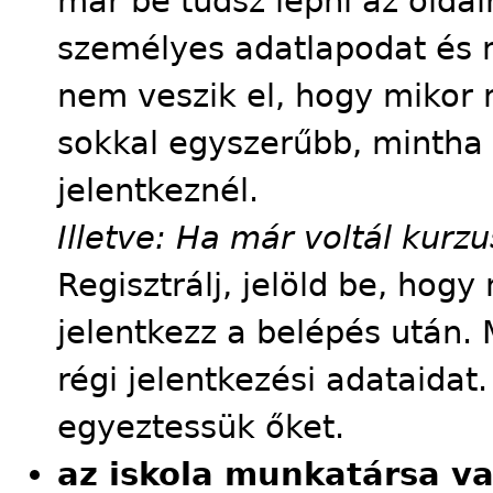
már be tudsz lépni az oldalr
személyes adatlapodat és m
nem veszik el, hogy mikor m
sokkal egyszerűbb, mintha
jelentkeznél.
Illetve: Ha már voltál kur
Regisztrálj, jelöld be, hog
jelentkezz a belépés után. 
régi jelentkezési adataidat
egyeztessük őket.
az iskola munkatársa v