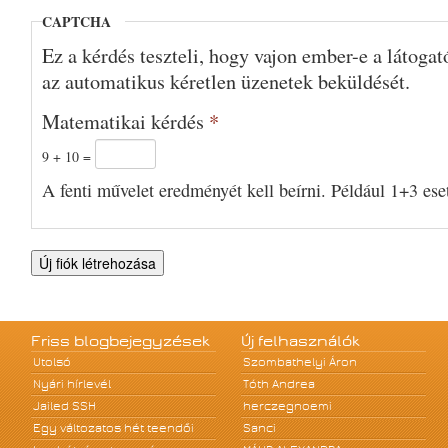
CAPTCHA
Ez a kérdés teszteli, hogy vajon ember-e a látoga
az automatikus kéretlen üzenetek beküldését.
Matematikai kérdés
*
9 + 10 =
A fenti művelet eredményét kell beírni. Például 1+3 eset
Friss blogbejegyzések
Új felhasználók
Utolsó
Szombathelyi Áron
Nyári hírlevél
Tóth Andrea
Jailed SSH
herczegnoemi
Egy változatos hét teendői
Sanci