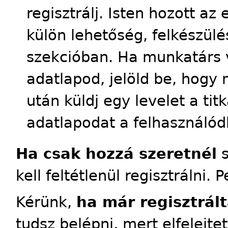
regisztrálj. Isten hozott a
külön lehetőség, felkészülés
szekcióban. Ha munkatárs 
adatlapod, jelöld be, hogy 
után küldj egy levelet a tit
adatlapodat a felhasználód
Ha csak hozzá szeretnél
s
kell feltétlenül regisztrálni. 
Kérünk,
ha már regisztrált
tudsz belépni, mert elfelejte