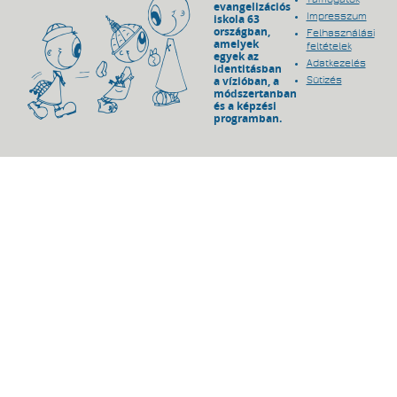
evangelizációs
Impresszum
iskola 63
országban,
Felhasználási
amelyek
feltételek
egyek az
Adatkezelés
identitásban
a vízióban, a
Sütizés
módszertanban
és a képzési
programban.