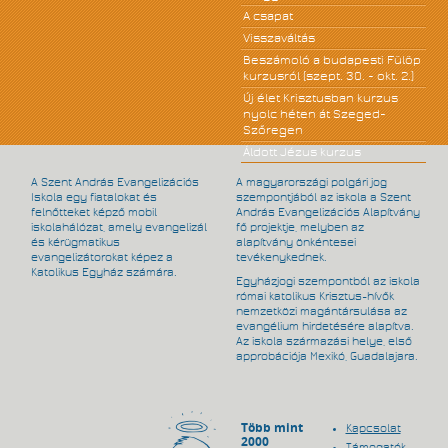
A csapat
Visszaváltás
Beszámoló a budapesti Fülöp
kurzusról (szept. 30. - okt. 2.)
Új élet Krisztusban kurzus
nyolc héten át Szeged-
Szőregen
Áldott Jézus kurzus
A Szent András Evangelizációs
A magyarországi polgári jog
Iskola egy fiatalokat és
szempontjából az iskola a Szent
felnőtteket képző mobil
András Evangelizációs Alapítvány
iskolahálózat, amely evangelizál
fő projektje, melyben az
és kérügmatikus
alapítvány önkéntesei
evangelizátorokat képez a
tevékenykednek.
Katolikus Egyház számára.
Egyházjogi szempontból az iskola
római katolikus Krisztus-hívők
nemzetközi magántársulása az
evangélium hirdetésére alapítva.
Az iskola származási helye, első
approbációja Mexikó, Guadalajara.
Több mint
Kapcsolat
2000
Támogatók