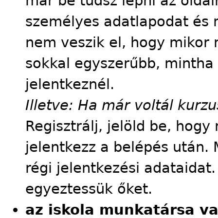
már be tudsz lépni az oldalr
személyes adatlapodat és m
nem veszik el, hogy mikor m
sokkal egyszerűbb, mintha
jelentkeznél.
Illetve: Ha már voltál kur
Regisztrálj, jelöld be, hog
jelentkezz a belépés után. 
régi jelentkezési adataidat
egyeztessük őket.
az iskola munkatársa v