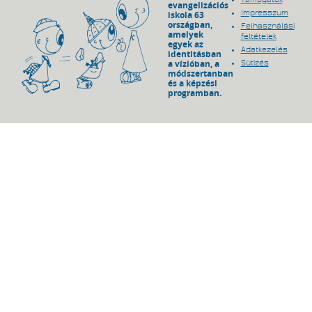
evangelizációs
Impresszum
iskola 63
országban,
Felhasználási
amelyek
feltételek
egyek az
Adatkezelés
identitásban
a vízióban, a
Sütizés
módszertanban
és a képzési
programban.