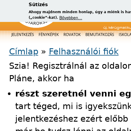
Sütizés
Ahogy majdnem minden honlap, úgy a miénk is has
Bővebben…
(„cookie”-kat).
új, kérügmatik
Főmenü
JELENTKEZÉS
FÉNYKÉPEK
ROVATOK
BEMUTATKOZÁS
ISKOL
Jelenlegi hely
Címlap
»
Felhasználói fiók
Szia! Regisztrálnál az oldal
Pláne, akkor ha
részt szeretnél venni e
tart téged, mi is igyekszün
jelentkezéshez ezért előbb 