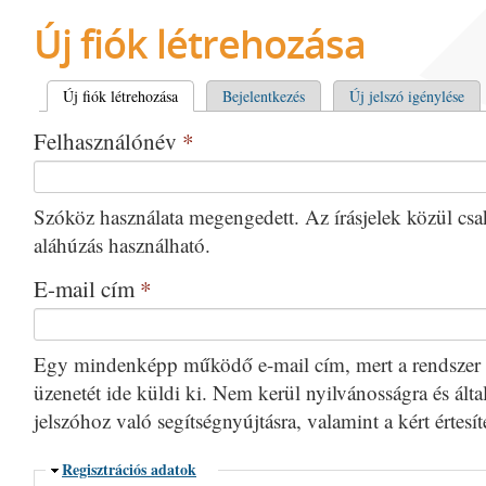
Új fiók létrehozása
Elsődleges fülek
Új fiók létrehozása
(aktív fül)
Bejelentkezés
Új jelszó igénylése
Felhasználónév
*
Szóköz használata megengedett. Az írásjelek közül csak 
aláhúzás használható.
E-mail cím
*
Egy mindenképp működő e-mail cím, mert a rendszer 
üzenetét ide küldi ki. Nem kerül nyilvánosságra és által
jelszóhoz való segítségnyújtásra, valamint a kért értesí
Elrejtés
Regisztrációs adatok