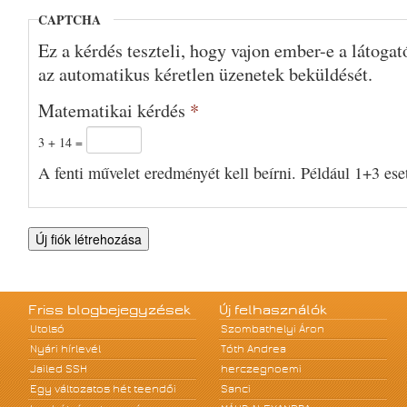
CAPTCHA
Ez a kérdés teszteli, hogy vajon ember-e a látoga
az automatikus kéretlen üzenetek beküldését.
Matematikai kérdés
*
3 + 14 =
A fenti művelet eredményét kell beírni. Például 1+3 eset
Friss blogbejegyzések
Új felhasználók
Utolsó
Szombathelyi Áron
Nyári hírlevél
Tóth Andrea
Jailed SSH
herczegnoemi
Egy változatos hét teendői
Sanci