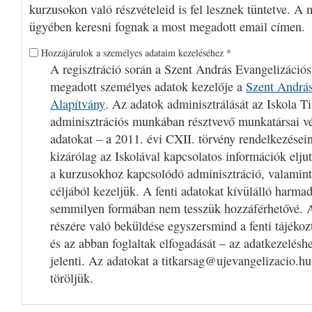
kurzusokon való részvételeid is fel lesznek tüntetve. A 
ügyében keresni fognak a most megadott email címen.
Hozzájárulok a személyes adataim kezeléséhez
*
A regisztráció során a Szent András Evangelizációs
megadott személyes adatok kezelője a
Szent András
Alapítvány
. Az adatok adminisztrálását az Iskola Ti
adminisztrációs munkában résztvevő munkatársai v
adatokat – a 2011. évi CXII. törvény rendelkezései
kizárólag az Iskolával kapcsolatos információk eljut
a kurzusokhoz kapcsolódó adminisztráció, valamint
céljából kezeljük. A fenti adatokat kívülálló harm
semmilyen formában nem tesszük hozzáférhetővé. A
részére való beküldése egyszersmind a fenti tájékoz
és az abban foglaltak elfogadását – az adatkezelésh
jelenti. Az adatokat a titkarsag@ujevangelizacio.hu
töröljük.