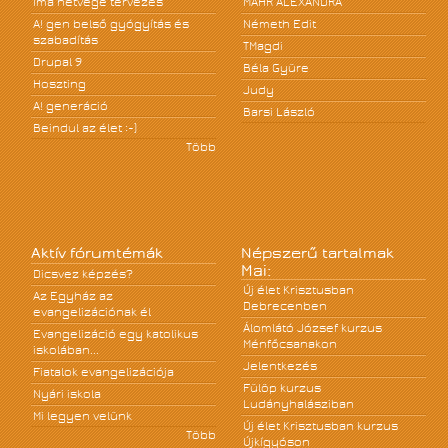
Ima hétvége tervezés
MÁHR ALEXANDRA
A! gen belső gyógyítás és
Németh Edit
szabadítás
TMagdi
Drupal 9
Béla Gyüre
Hoszting
Judy
A! generáció
Barsi László
Beindul az élet :-)
Több
Aktív fórumtémák
Népszerű tartalmak
Mai:
Dicsvez képzés?
Új élet Krisztusban
Az Egyház az
Debrecenben
evangelizációnak él
Álomlátó József kurzus
Evangelizáció egy katolikus
Ménfőcsanakon
iskolában...
Jelentkezés
Fiatalok evangelizációja
Fülöp kurzus
Nyári iskola
Ludányhalásziban
Mi legyen velünk
Új élet Krisztusban kurzus
Több
Újkígyóson