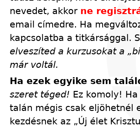
nevedet, akkor
ne regisztrá
email címedre. Ha megváltoz
kapcsolatba a titkársággal. 
elveszíted a kurzusokat a „
már voltál.
Ha ezek egyike sem talál
szeret téged!
Ez komoly! Ha 
talán mégis csak eljöhetnél 
kezdésnek az „Új élet Kriszt