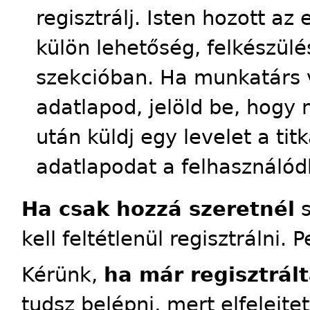
regisztrálj. Isten hozott a
külön lehetőség, felkészülés
szekcióban. Ha munkatárs 
adatlapod, jelöld be, hogy 
után küldj egy levelet a tit
adatlapodat a felhasználód
Ha csak hozzá szeretnél
s
kell feltétlenül regisztrálni. 
Kérünk,
ha már regisztrált
tudsz belépni, mert elfelejte