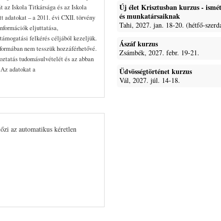
Új élet Krisztusban kurzus - ism
t az Iskola Titkársága és az Iskola
és munkatársaiknak
 adatokat – a 2011. évi CXII. törvény
Tahi, 2027. jan. 18-20. (hétfő-szerd
nformációk eljuttatása,
támogatási felkérés céljából kezeljük.
Ászáf kurzus
formában nem tesszük hozzáférhetővé.
Zsámbék, 2027. febr. 19-21.
koztatás tudomásulvételét és az abban
. Az adatokat a
Üdvösségtörténet kurzus
Vál, 2027. júl. 14-18.
lőzi az automatikus kéretlen