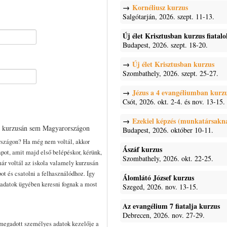
Kornéliusz kurzus
Salgótarján, 2026. szept. 11-13.
Új élet Krisztusban kurzus fiatal
Budapest, 2026. szept. 18-20.
Új élet Krisztusban kurzus
Szombathely, 2026. szept. 25-27.
Jézus a 4 evangéliumban kurz
Csót, 2026. okt. 2-4. és nov. 13-15.
Ezekiel képzés (munkatársakn
n kurzusán sem Magyarországon
Budapest, 2026. október 10-11.
rszágon? Ha még nem voltál, akkor
Ászáf kurzus
pot, amit majd első belépéskor, kérünk,
Szombathely, 2026. okt. 22-25.
már voltál az iskola valamely kurzusán
pot és csatolni a felhasználódhoz. Így
Álomlátó József kurzus
t adatok ügyében keresni fognak a most
Szeged, 2026. nov. 13-15.
Az evangélium 7 fiatalja kurzus
Debrecen, 2026. nov. 27-29.
 megadott személyes adatok kezelője a