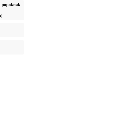
ét papoknak
a)