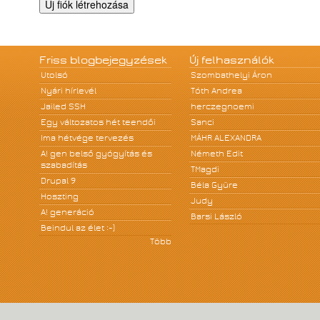
Friss blogbejegyzések
Új felhasználók
Utolsó
Szombathelyi Áron
Nyári hírlevél
Tóth Andrea
Jailed SSH
herczegnoemi
Egy változatos hét teendői
Sanci
Ima hétvége tervezés
MÁHR ALEXANDRA
A! gen belső gyógyítás és
Németh Edit
szabadítás
TMagdi
Drupal 9
Béla Gyüre
Hoszting
Judy
A! generáció
Barsi László
Beindul az élet :-)
Több