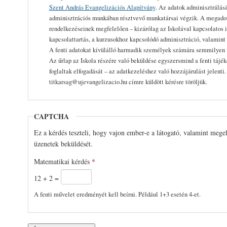
Szent András Evangelizációs Alapítvány
. Az adatok adminisztrálásá
adminisztrációs munkában résztvevő munkatársai végzik. A megadott
rendelkezéseinek megfelelően – kizárólag az Iskolával kapcsolatos i
kapcsolattartás, a kurzusokhoz kapcsolódó adminisztráció, valamint 
A fenti adatokat kívülálló harmadik személyek számára semmilyen 
Az űrlap az Iskola részére való beküldése egyszersmind a fenti tájé
foglaltak elfogadását – az adatkezeléshez való hozzájárulást jelenti
titkarsag@ujevangelizacio.hu címre küldött kérésre töröljük.
CAPTCHA
Ez a kérdés teszteli, hogy vajon ember-e a látogató, valamint mege
üzenetek beküldését.
Matematikai kérdés
*
12 + 2 =
A fenti művelet eredményét kell beírni. Például 1+3 esetén 4-et.