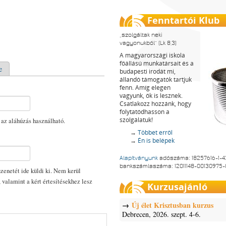
Fenntartói Klub
szolgáltak neki
vagyonukból
(Lk 8,3)
A magyarországi iskola
főállású munkatársait és a
e
budapesti irodát mi,
állandó támogatók tartjuk
fenn. Amíg elegen
vagyunk, ők is lesznek.
Csatlakozz hozzánk, hogy
folytatódhasson a
szolgálatuk!
 az aláhúzás használható.
→
Többet erről
→
Én is belépek
Alapítványunk
adószáma: 18257616-1-4
bankszámlaszáma: 12011148-00130975
enetét ide küldi ki. Nem kerül
, valamint a kért értesítésekhez lesz
Kurzusajánló
Új élet Krisztusban kurzus
Debrecen, 2026. szept. 4-6.