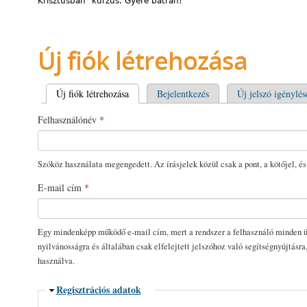
Krisztusban” kurzus. Gyere bátran!
Új fiók létrehozása
Elsődleges fülek
Új fiók létrehozása
(aktív fül)
Bejelentkezés
Új jelszó igénylés
Felhasználónév
*
Szóköz használata megengedett. Az írásjelek közül csak a pont, a kötőjel, és
E-mail cím
*
Egy mindenképp működő e-mail cím, mert a rendszer a felhasználó minden üz
nyilvánosságra és általában csak elfelejtett jelszóhoz való segítségnyújtásra
használva.
Elrejtés
Regisztrációs adatok