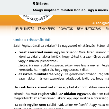
Sütizés
Ahogy majdnem minden honlap, úgy a miénk is
új, kérügm
Főmenü
JELENTKEZÉS
FÉNYKÉPEK
ROVATOK
BEMUTATKOZÁS
IS
Címlap
»
Felhasználói fiók
Jelenlegi hely
Szia! Regisztrálnál az oldalon? Ez nagyszerű elhatározás! Pláne, 
részt szeretnél venni egy kurzuson:
Mivel Isten számon t
lépni az oldalra, akkor kérjük, hogy töltsd ki a személyes ad
vagy e-mailen jelentkeznél.
Illetve: Ha már voltál kurzuson, akkor más lesz a menet
: Regi
Keresünk, ha megleltük, hogy egyeztessük őket.
az iskola munkatársa vagy
: Ne gondolkodj tovább, regiszt
vagy, akkor már van személyes adatlapod, jelöld be, hogy már 
Ha csak hozzá szeretnél
szólni egy tartalomhoz, ahhoz nem kell 
Kérünk,
ha már regisztráltál az oldalon egyszer
, de nem tuds
megváltozott az email címed, akkor lépj kapcsolatba a titkárságg
Ha ezek egyike sem találd rád
, akkor
ne feledd, hogy Isten s