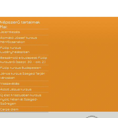
Népszerű tartalmak
Mai:
Jelentkezés
Álomlátó József kurzus
Ménfőcsanakon
Fülöp kurzus
Ludányhalásziban
Beszámoló a budapesti Fülöp
kurzusról (szept. 30. - okt. 2.)
Fülöp kurzus Budapesten
János kurzus Szeged Tarján
városban
Visszaváltás
Áldott Jézus kurzus
Új élet Krisztusban kurzus
nyolc héten át Szeged-
Szőregen
Carpe diem