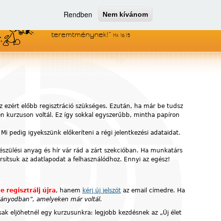
Rendben
Nem kívánom
Menjetek el az egész világra, és
hirdessétek az evangéliumot minden
teremtménynek!
Mk 16,15
z ezért előbb regisztráció szükséges. Ezután, ha már be tudsz
yen kurzuson voltál. Ez így sokkal egyszerűbb, mintha papíron
 Mi pedig igyekszünk előkeríteni a régi jelentkezési adataidat.
készülési anyag és hír vár rád a zárt szekcióban. Ha munkatárs
ársítsuk az adatlapodat a felhasználódhoz. Ennyi az egész!
e regisztrálj újra
, hanem
kérj új jelszót
az email címedre. Ha
ítványodban”, amelyeken már voltál.
ak eljöhetnél egy kurzusunkra: legjobb kezdésnek az „Új élet