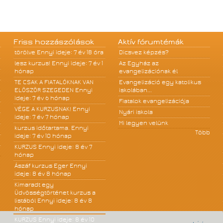
Friss hozzászólások
Aktív fórumtémák
törölve
Ennyi ideje: 7 év 18 óra
Dicsvez képzés?
lesz kurzus!
Ennyi ideje: 7 év 1
Az Egyház az
hónap
evangelizációnak él
TE CSAK A FIATALÓKNAK VAN
Evangelizáció egy katolikus
ELÖSZÖR SZEGEDEN
Ennyi
iskolában...
ideje: 7 év 6 hónap
Fiatalok evangelizációja
VÉGE A KURZUSNAK!
Ennyi
Nyári iskola
ideje: 7 év 7 hónap
Mi legyen velünk
kurzus időtartama.
Ennyi
Több
ideje: 7 év 10 hónap
KURZUS
Ennyi ideje: 8 év 7
hónap
Ászáf kurzus Eger
Ennyi
ideje: 8 év 8 hónap
Kimaradt egy
Üdvösségtörténet kurzus a
listából
Ennyi ideje: 8 év 8
hónap
KURZUS
Ennyi ideje: 8 év 10