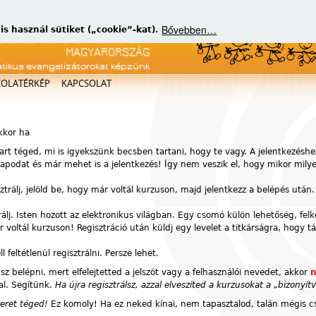
Bővebben…
 használ sütiket („cookie”-kat).
atikus evangelizátorokat képzünk
KOLATÉRKÉP
KAPCSOLAT
akkor ha
art téged, mi is igyekszünk becsben tartani, hogy te vagy. A jelentkezéshe
atlapodat és már mehet is a jelentkezés! Így nem veszik el, hogy mikor mil
sztrálj, jelöld be, hogy már voltál kurzuson, majd jelentkezz a belépés után.
rálj. Isten hozott az elektronikus világban. Egy csomó külön lehetőség, fel
voltál kurzuson! Regisztráció után küldj egy levelet a titkárságra, hogy t
feltétlenül regisztrálni. Persze lehet.
z belépni, mert elfelejtetted a jelszót vagy a felhasználói nevedet, akkor
n
al. Segítünk.
Ha újra regisztrálsz, azzal elveszíted a kurzusokat a „bizony
zeret téged!
Ez komoly! Ha ez neked kínai, nem tapasztalod, talán mégis cs