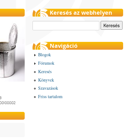
Keresés az webhelyen
Keresés
Navigáció
Blogok
Fórumok
Keresés
Könyvek
Szavazások
Friss tartalom
3
-00100002