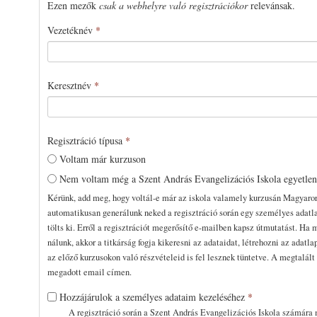
Ezen mezők
csak a webhelyre való regisztrációkor
relevánsak.
Vezetéknév
*
Keresztnév
*
Regisztráció típusa
*
Voltam már kurzuson
Nem voltam még a Szent András Evangelizációs Iskola egyetle
Kérünk, add meg, hogy voltál-e már az iskola valamely kurzusán Magyaro
automatikusan generálunk neked a regisztráció során egy személyes adatla
tölts ki. Erről a regisztrációt megerősítő e-mailben kapsz útmutatást. Ha 
nálunk, akkor a titkárság fogja kikeresni az adataidat, létrehozni az adatla
az előző kurzusokon való részvételeid is fel lesznek tüntetve. A megtalál
megadott email címen.
Hozzájárulok a személyes adataim kezeléséhez
*
A regisztráció során a Szent András Evangelizációs Iskola számára