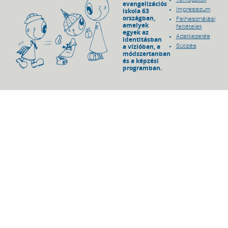
evangelizációs
Impresszum
iskola 63
országban,
Felhasználási
amelyek
feltételek
egyek az
Adatkezelés
identitásban
a vízióban, a
Sütizés
módszertanban
és a képzési
programban.