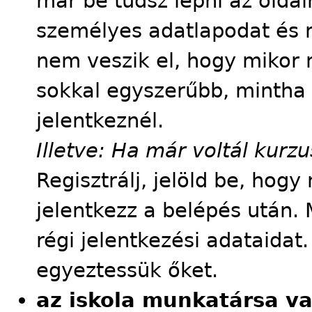
már be tudsz lépni az oldalr
személyes adatlapodat és m
nem veszik el, hogy mikor m
sokkal egyszerűbb, mintha
jelentkeznél.
Illetve: Ha már voltál kur
Regisztrálj, jelöld be, hog
jelentkezz a belépés után. 
régi jelentkezési adataidat
egyeztessük őket.
az iskola munkatársa v