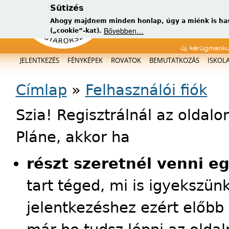
Sütizés
Ahogy majdnem minden honlap, úgy a miénk is has
Bővebben…
(„cookie”-kat).
új, kérügmatik
Főmenü
JELENTKEZÉS
FÉNYKÉPEK
ROVATOK
BEMUTATKOZÁS
ISKOL
Jelenlegi hely
Címlap
»
Felhasználói fiók
Szia! Regisztrálnál az oldal
Pláne, akkor ha
részt szeretnél venni e
tart téged, mi is igyekszün
jelentkezéshez ezért előbb 