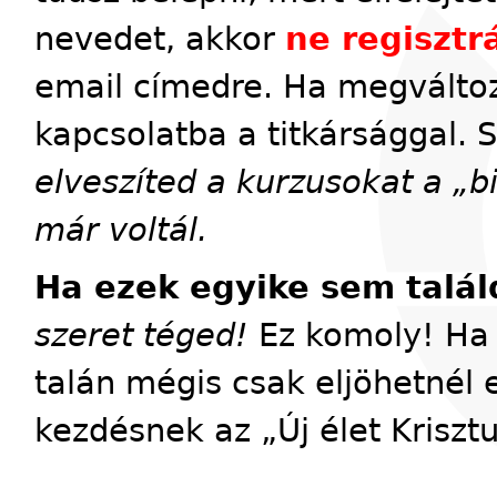
nevedet, akkor
ne regisztrá
email címedre. Ha megváltoz
kapcsolatba a titkársággal. 
elveszíted a kurzusokat a „
már voltál.
Ha ezek egyike sem talál
szeret téged!
Ez komoly! Ha 
talán mégis csak eljöhetnél 
kezdésnek az „Új élet Kriszt