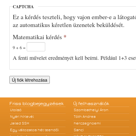
CAPTCHA
Ez a kérdés teszteli, hogy vajon ember-e a látoga
az automatikus kéretlen üzenetek beküldését.
Matematikai kérdés
*
9 + 6 =
A fenti művelet eredményét kell beírni. Például 1+3 eset
Friss blogbejegyzések
Új felhasználók
Utolsó
Szombathelyi Áron
Nyári hírlevél
Tóth Andrea
Jailed SSH
herczegnoemi
Egy változatos hét teendői
Sanci