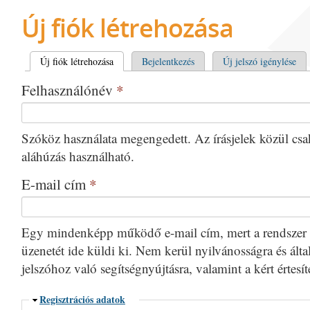
Új fiók létrehozása
Elsődleges fülek
Új fiók létrehozása
(aktív fül)
Bejelentkezés
Új jelszó igénylése
Felhasználónév
*
Szóköz használata megengedett. Az írásjelek közül csak 
aláhúzás használható.
E-mail cím
*
Egy mindenképp működő e-mail cím, mert a rendszer 
üzenetét ide küldi ki. Nem kerül nyilvánosságra és által
jelszóhoz való segítségnyújtásra, valamint a kért értesí
Elrejtés
Regisztrációs adatok