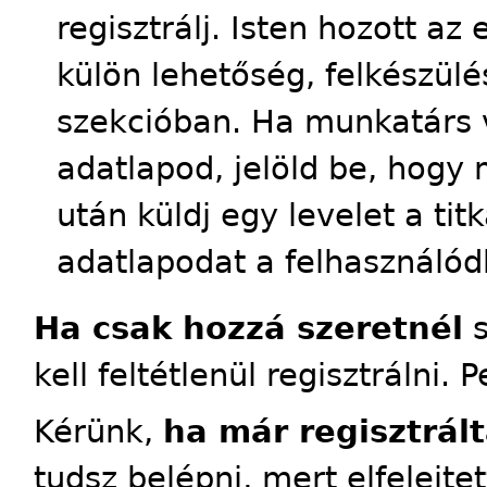
regisztrálj. Isten hozott a
külön lehetőség, felkészülés
szekcióban. Ha munkatárs 
adatlapod, jelöld be, hogy 
után küldj egy levelet a tit
adatlapodat a felhasználód
Ha csak hozzá szeretnél
s
kell feltétlenül regisztrálni. 
Kérünk,
ha már regisztrált
tudsz belépni, mert elfelejte