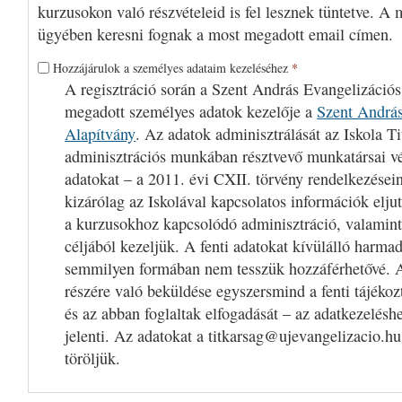
kurzusokon való részvételeid is fel lesznek tüntetve. A 
ügyében keresni fognak a most megadott email címen.
Hozzájárulok a személyes adataim kezeléséhez
*
A regisztráció során a Szent András Evangelizációs
megadott személyes adatok kezelője a
Szent András
Alapítvány
. Az adatok adminisztrálását az Iskola Ti
adminisztrációs munkában résztvevő munkatársai v
adatokat – a 2011. évi CXII. törvény rendelkezései
kizárólag az Iskolával kapcsolatos információk eljut
a kurzusokhoz kapcsolódó adminisztráció, valamint
céljából kezeljük. A fenti adatokat kívülálló harm
semmilyen formában nem tesszük hozzáférhetővé. A
részére való beküldése egyszersmind a fenti tájékoz
és az abban foglaltak elfogadását – az adatkezelésh
jelenti. Az adatokat a titkarsag@ujevangelizacio.hu
töröljük.