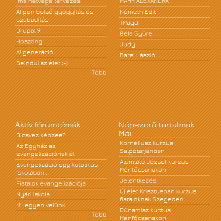
Ima hétvége tervezés
MÁHR ALEXANDRA
A! gen belső gyógyítás és
Németh Edit
szabadítás
TMagdi
Drupal 9
Béla Gyüre
Hoszting
Judy
A! generáció
Barsi László
Beindul az élet :-)
Több
Aktív fórumtémák
Népszerű tartalmak
Mai:
Dicsvez képzés?
Kornéliusz kurzus
Az Egyház az
Salgótarjánban
evangelizációnak él
Álomlátó József kurzus
Evangelizáció egy katolikus
Ménfőcsanakon
iskolában...
Jelentkezés
Fiatalok evangelizációja
Új élet Krisztusban kurzus
Nyári iskola
fiataloknak Szegeden
Mi legyen velünk
Dünamisz kurzus
Több
Ménfőcsanakon