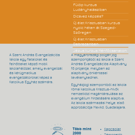
Fülöp kurzus
Ludányhalásziban
Dicsvez képzés?
Új élet Krisztusban kurzus
nyolc héten át Szeged-
Szőregen
Új élet Krisztusban
Debrecenben
Jézus kurzus Ménfőcsanakon
A Szent András Evangelizációs
A magyarországi polgári jog
Iskola egy fiatalokat és
szempontjából az iskola a Szent
felnőtteket képző mobil
András Evangelizációs Alapítvány
iskolahálózat, amely evangelizál
fő projektje, melyben az
és kérügmatikus
alapítvány önkéntesei
evangelizátorokat képez a
tevékenykednek.
Katolikus Egyház számára.
Egyházjogi szempontból az iskola
római katolikus Krisztus-hívők
nemzetközi magántársulása az
evangélium hirdetésére alapítva.
Az iskola származási helye, első
approbációja Mexikó, Guadalajara.
Több mint
Kapcsolat
2000
Támogatók