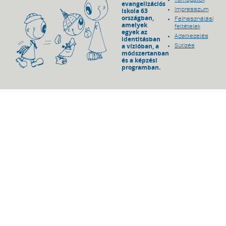
evangelizációs
Impresszum
iskola 63
országban,
Felhasználási
amelyek
feltételek
egyek az
Adatkezelés
identitásban
a vízióban, a
Sütizés
módszertanban
és a képzési
programban.