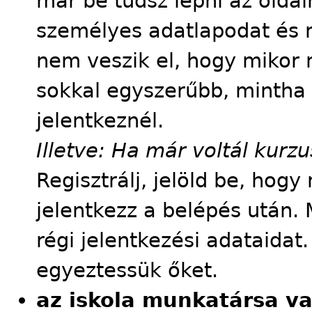
már be tudsz lépni az oldalr
személyes adatlapodat és m
nem veszik el, hogy mikor m
sokkal egyszerűbb, mintha
jelentkeznél.
Illetve: Ha már voltál kur
Regisztrálj, jelöld be, hog
jelentkezz a belépés után. 
régi jelentkezési adataidat
egyeztessük őket.
az iskola munkatársa v