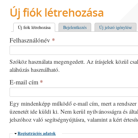
Új fiók létrehozása
Elsődleges fülek
Új fiók létrehozása
(aktív fül)
Bejelentkezés
Új jelszó igénylése
Felhasználónév
*
Szóköz használata megengedett. Az írásjelek közül csak 
aláhúzás használható.
E-mail cím
*
Egy mindenképp működő e-mail cím, mert a rendszer 
üzenetét ide küldi ki. Nem kerül nyilvánosságra és által
jelszóhoz való segítségnyújtásra, valamint a kért értesí
Elrejtés
Regisztrációs adatok