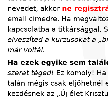
nevedet, akkor
ne regisztrá
email címedre. Ha megváltoz
kapcsolatba a titkársággal. 
elveszíted a kurzusokat a „
már voltál.
Ha ezek egyike sem talál
szeret téged!
Ez komoly! Ha 
talán mégis csak eljöhetnél 
kezdésnek az „Új élet Kriszt