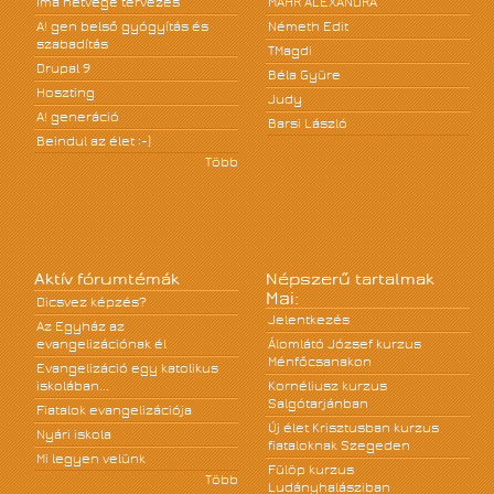
Ima hétvége tervezés
MÁHR ALEXANDRA
A! gen belső gyógyítás és
Németh Edit
szabadítás
TMagdi
Drupal 9
Béla Gyüre
Hoszting
Judy
A! generáció
Barsi László
Beindul az élet :-)
Több
Aktív fórumtémák
Népszerű tartalmak
Mai:
Dicsvez képzés?
Jelentkezés
Az Egyház az
evangelizációnak él
Álomlátó József kurzus
Ménfőcsanakon
Evangelizáció egy katolikus
iskolában...
Kornéliusz kurzus
Salgótarjánban
Fiatalok evangelizációja
Új élet Krisztusban kurzus
Nyári iskola
fiataloknak Szegeden
Mi legyen velünk
Fülöp kurzus
Több
Ludányhalásziban