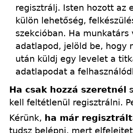
regisztrálj. Isten hozott a
külön lehetőség, felkészülés
szekcióban. Ha munkatárs 
adatlapod, jelöld be, hogy 
után küldj egy levelet a tit
adatlapodat a felhasználód
Ha csak hozzá szeretnél
s
kell feltétlenül regisztrálni. 
Kérünk,
ha már regisztrált
tudsz belépni, mert elfelejte