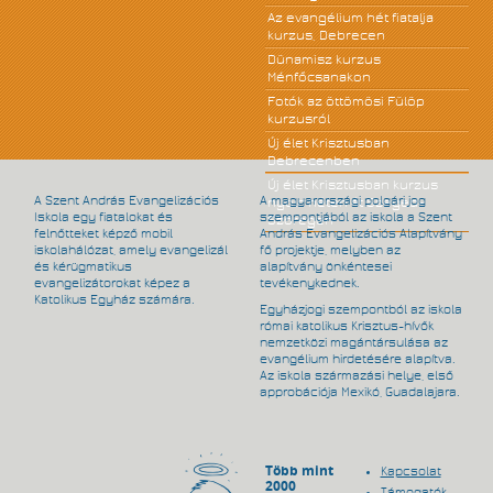
Az evangélium hét fiatalja
kurzus, Debrecen
Dünamisz kurzus
Ménfőcsanakon
Fotók az öttömösi Fülöp
kurzusról
Új élet Krisztusban
Debrecenben
Új élet Krisztusban kurzus
A Szent András Evangelizációs
A magyarországi polgári jog
nyolc héten át Szeged-
Iskola egy fiatalokat és
szempontjából az iskola a Szent
Szőregen
felnőtteket képző mobil
András Evangelizációs Alapítvány
iskolahálózat, amely evangelizál
fő projektje, melyben az
és kérügmatikus
alapítvány önkéntesei
evangelizátorokat képez a
tevékenykednek.
Katolikus Egyház számára.
Egyházjogi szempontból az iskola
római katolikus Krisztus-hívők
nemzetközi magántársulása az
evangélium hirdetésére alapítva.
Az iskola származási helye, első
approbációja Mexikó, Guadalajara.
Több mint
Kapcsolat
2000
Támogatók