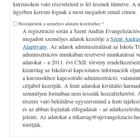
kurzusokon való részvételeid is fel lesznek tüntetve. A 
ügyében keresni fognak a most megadott email címen.
Hozzájárulok a személyes adataim kezeléséhez
*
A regisztráció során a Szent András Evangelizációs
megadott személyes adatok kezelője a
Szent András
Alapítvány
. Az adatok adminisztrálását az Iskola Ti
adminisztrációs munkában résztvevő munkatársai v
adatokat – a 2011. évi CXII. törvény rendelkezései
kizárólag az Iskolával kapcsolatos információk eljut
a kurzusokhoz kapcsolódó adminisztráció, valamint
céljából kezeljük. A fenti adatokat kívülálló harm
semmilyen formában nem tesszük hozzáférhetővé. A
részére való beküldése egyszersmind a fenti tájékoz
és az abban foglaltak elfogadását – az adatkezelésh
jelenti. Az adatokat a titkarsag@ujevangelizacio.hu
töröljük.