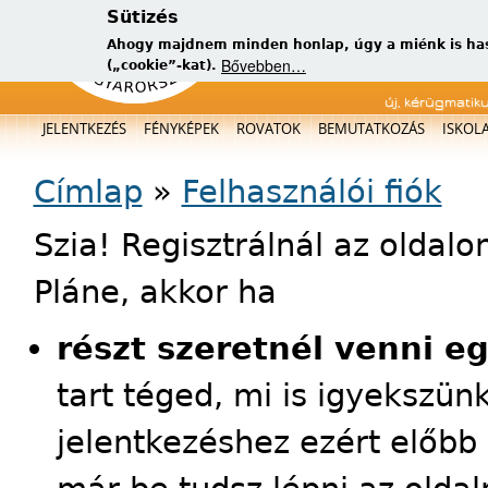
Sütizés
Ahogy majdnem minden honlap, úgy a miénk is has
Bővebben…
(„cookie”-kat).
új, kérügmatik
Főmenü
JELENTKEZÉS
FÉNYKÉPEK
ROVATOK
BEMUTATKOZÁS
ISKOL
Jelenlegi hely
Címlap
»
Felhasználói fiók
Szia! Regisztrálnál az oldal
Pláne, akkor ha
részt szeretnél venni e
tart téged, mi is igyekszün
jelentkezéshez ezért előbb 