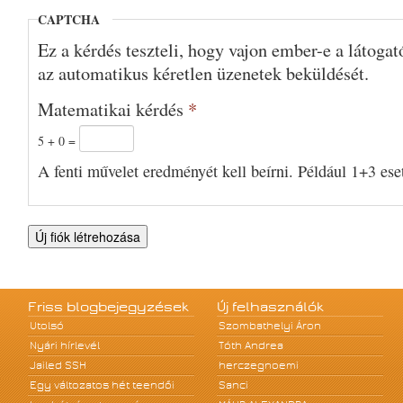
CAPTCHA
Ez a kérdés teszteli, hogy vajon ember-e a látoga
az automatikus kéretlen üzenetek beküldését.
Matematikai kérdés
*
5 + 0 =
A fenti művelet eredményét kell beírni. Például 1+3 eset
Friss blogbejegyzések
Új felhasználók
Utolsó
Szombathelyi Áron
Nyári hírlevél
Tóth Andrea
Jailed SSH
herczegnoemi
Egy változatos hét teendői
Sanci