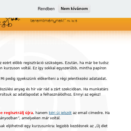
Rendben
Nem kívánom
Menjetek el az egész világra, és
hirdessétek az evangéliumot minden
teremtménynek!
Mk 16,15
z ezért előbb regisztráció szükséges. Ezután, ha már be tudsz
yen kurzuson voltál. Ez így sokkal egyszerűbb, mintha papíron
 Mi pedig igyekszünk előkeríteni a régi jelentkezési adataidat.
készülési anyag és hír vár rád a zárt szekcióban. Ha munkatárs
ársítsuk az adatlapodat a felhasználódhoz. Ennyi az egész!
e regisztrálj újra
, hanem
kérj új jelszót
az email címedre. Ha
ítványodban”, amelyeken már voltál.
ak eljöhetnél egy kurzusunkra: legjobb kezdésnek az „Új élet