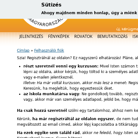
Sütizés
Ahogy majdnem minden honlap, úgy a miénk is
új, kérügm
Főmenü
JELENTKEZÉS
FÉNYKÉPEK
ROVATOK
BEMUTATKOZÁS
IS
Címlap
»
Felhasználói fiók
Jelenlegi hely
Szia! Regisztrálnál az oldalon? Ez nagyszerű elhatározás! Pláne, 
részt szeretnél venni egy kurzuson:
Mivel Isten számon t
lépni az oldalra, akkor kérjük, hogy töltsd ki a személyes ad
vagy e-mailen jelentkeznél.
Illetve: Ha már voltál kurzuson, akkor más lesz a menet
: Regi
Keresünk, ha megleltük, hogy egyeztessük őket.
az iskola munkatársa vagy
: Ne gondolkodj tovább, regiszt
vagy, akkor már van személyes adatlapod, jelöld be, hogy már 
Ha csak hozzá szeretnél
szólni egy tartalomhoz, ahhoz nem kell 
Kérünk,
ha már regisztráltál az oldalon egyszer
, de nem tuds
megváltozott az email címed, akkor lépj kapcsolatba a titkárságg
Ha ezek egyike sem találd rád
, akkor
ne feledd, hogy Isten s