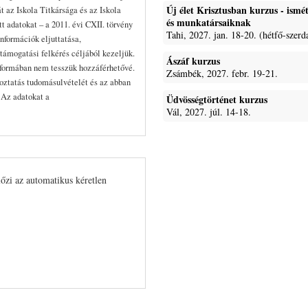
Új élet Krisztusban kurzus - ism
t az Iskola Titkársága és az Iskola
és munkatársaiknak
 adatokat – a 2011. évi CXII. törvény
Tahi, 2027. jan. 18-20. (hétfő-szerd
nformációk eljuttatása,
támogatási felkérés céljából kezeljük.
Ászáf kurzus
formában nem tesszük hozzáférhetővé.
Zsámbék, 2027. febr. 19-21.
koztatás tudomásulvételét és az abban
. Az adatokat a
Üdvösségtörténet kurzus
Vál, 2027. júl. 14-18.
lőzi az automatikus kéretlen