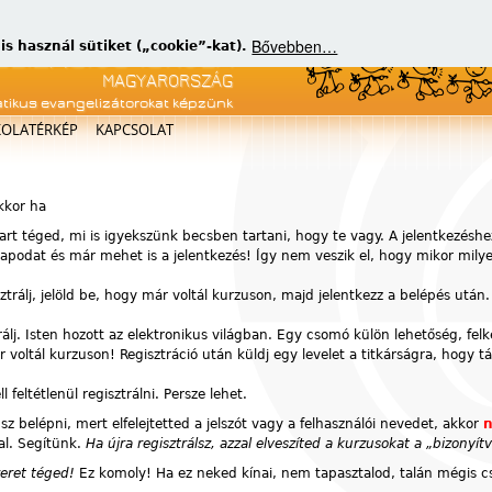
Bővebben…
 használ sütiket („cookie”-kat).
atikus evangelizátorokat képzünk
KOLATÉRKÉP
KAPCSOLAT
akkor ha
art téged, mi is igyekszünk becsben tartani, hogy te vagy. A jelentkezéshe
atlapodat és már mehet is a jelentkezés! Így nem veszik el, hogy mikor mil
sztrálj, jelöld be, hogy már voltál kurzuson, majd jelentkezz a belépés után.
rálj. Isten hozott az elektronikus világban. Egy csomó külön lehetőség, fel
voltál kurzuson! Regisztráció után küldj egy levelet a titkárságra, hogy t
feltétlenül regisztrálni. Persze lehet.
z belépni, mert elfelejtetted a jelszót vagy a felhasználói nevedet, akkor
n
al. Segítünk.
Ha újra regisztrálsz, azzal elveszíted a kurzusokat a „bizony
zeret téged!
Ez komoly! Ha ez neked kínai, nem tapasztalod, talán mégis cs