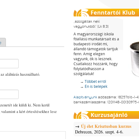
Fenntartói Klub
szolgáltak neki
vagyonukból
(Lk 8,3)
A magyarországi iskola
főállású munkatársait és a
e
budapesti irodát mi,
állandó támogatók tartjuk
fenn. Amíg elegen
vagyunk, ők is lesznek.
Csatlakozz hozzánk, hogy
folytatódhasson a
szolgálatuk!
 az aláhúzás használható.
→
Többet erről
→
Én is belépek
Alapítványunk
adószáma: 18257616-1-4
bankszámlaszáma: 12011148-00130975
enetét ide küldi ki. Nem kerül
, valamint a kért értesítésekhez lesz
Kurzusajánló
Új élet Krisztusban kurzus
Debrecen, 2026. szept. 4-6.