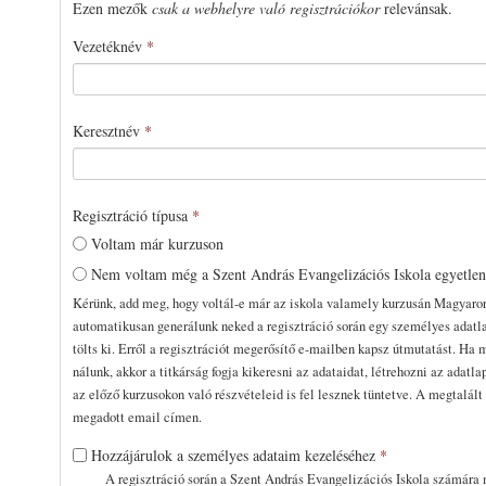
Ezen mezők
csak a webhelyre való regisztrációkor
relevánsak.
Vezetéknév
*
Keresztnév
*
Regisztráció típusa
*
Voltam már kurzuson
Nem voltam még a Szent András Evangelizációs Iskola egyetle
Kérünk, add meg, hogy voltál-e már az iskola valamely kurzusán Magyaro
automatikusan generálunk neked a regisztráció során egy személyes adatla
tölts ki. Erről a regisztrációt megerősítő e-mailben kapsz útmutatást. Ha 
nálunk, akkor a titkárság fogja kikeresni az adataidat, létrehozni az adatla
az előző kurzusokon való részvételeid is fel lesznek tüntetve. A megtalál
megadott email címen.
Hozzájárulok a személyes adataim kezeléséhez
*
A regisztráció során a Szent András Evangelizációs Iskola számára