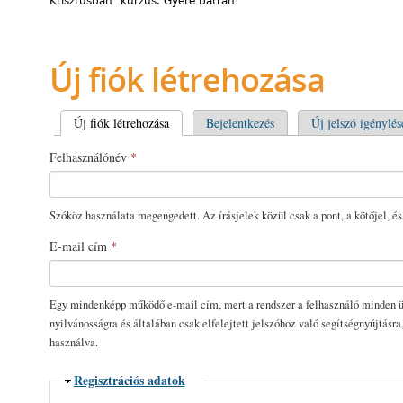
Krisztusban” kurzus. Gyere bátran!
Új fiók létrehozása
Elsődleges fülek
Új fiók létrehozása
(aktív fül)
Bejelentkezés
Új jelszó igénylés
Felhasználónév
*
Szóköz használata megengedett. Az írásjelek közül csak a pont, a kötőjel, és
E-mail cím
*
Egy mindenképp működő e-mail cím, mert a rendszer a felhasználó minden üz
nyilvánosságra és általában csak elfelejtett jelszóhoz való segítségnyújtásra
használva.
Elrejtés
Regisztrációs adatok