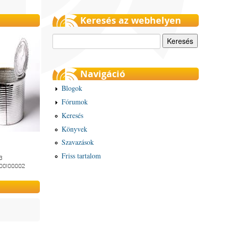
Keresés az webhelyen
Keresés
Navigáció
Blogok
Fórumok
Keresés
Könyvek
Szavazások
Friss tartalom
3
-00100002