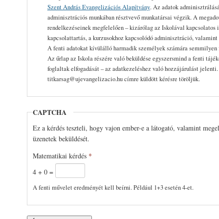
Szent András Evangelizációs Alapítvány
. Az adatok adminisztrálásá
adminisztrációs munkában résztvevő munkatársai végzik. A megadott
rendelkezéseinek megfelelően – kizárólag az Iskolával kapcsolatos i
kapcsolattartás, a kurzusokhoz kapcsolódó adminisztráció, valamint 
A fenti adatokat kívülálló harmadik személyek számára semmilyen 
Az űrlap az Iskola részére való beküldése egyszersmind a fenti tájé
foglaltak elfogadását – az adatkezeléshez való hozzájárulást jelenti
titkarsag@ujevangelizacio.hu címre küldött kérésre töröljük.
CAPTCHA
Ez a kérdés teszteli, hogy vajon ember-e a látogató, valamint mege
üzenetek beküldését.
Matematikai kérdés
*
4 + 0 =
A fenti művelet eredményét kell beírni. Például 1+3 esetén 4-et.