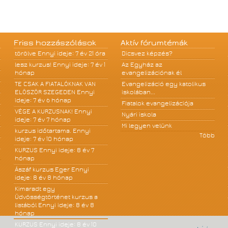
Friss hozzászólások
Aktív fórumtémák
törölve
Ennyi ideje: 7 év 21 óra
Dicsvez képzés?
lesz kurzus!
Ennyi ideje: 7 év 1
Az Egyház az
hónap
evangelizációnak él
TE CSAK A FIATALÓKNAK VAN
Evangelizáció egy katolikus
ELÖSZÖR SZEGEDEN
Ennyi
iskolában...
ideje: 7 év 6 hónap
Fiatalok evangelizációja
VÉGE A KURZUSNAK!
Ennyi
Nyári iskola
ideje: 7 év 7 hónap
Mi legyen velünk
kurzus időtartama.
Ennyi
Több
ideje: 7 év 10 hónap
KURZUS
Ennyi ideje: 8 év 7
hónap
Ászáf kurzus Eger
Ennyi
ideje: 8 év 8 hónap
Kimaradt egy
Üdvösségtörténet kurzus a
listából
Ennyi ideje: 8 év 8
hónap
KURZUS
Ennyi ideje: 8 év 10