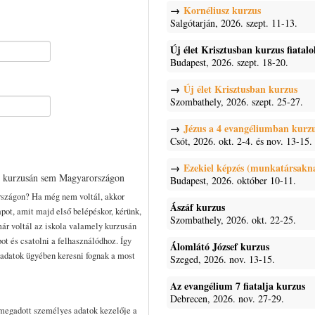
Kornéliusz kurzus
Salgótarján, 2026. szept. 11-13.
Új élet Krisztusban kurzus fiatal
Budapest, 2026. szept. 18-20.
Új élet Krisztusban kurzus
Szombathely, 2026. szept. 25-27.
Jézus a 4 evangéliumban kurz
Csót, 2026. okt. 2-4. és nov. 13-15.
Ezekiel képzés (munkatársakn
n kurzusán sem Magyarországon
Budapest, 2026. október 10-11.
rszágon? Ha még nem voltál, akkor
Ászáf kurzus
pot, amit majd első belépéskor, kérünk,
Szombathely, 2026. okt. 22-25.
már voltál az iskola valamely kurzusán
pot és csatolni a felhasználódhoz. Így
Álomlátó József kurzus
t adatok ügyében keresni fognak a most
Szeged, 2026. nov. 13-15.
Az evangélium 7 fiatalja kurzus
Debrecen, 2026. nov. 27-29.
 megadott személyes adatok kezelője a