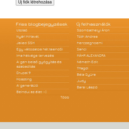
Friss blogbejegyzések
Új felhasználók
Utolsó
Szombathelyi Áron
Nyári hírlevél
Tóth Andrea
Jailed SSH
herczegnoemi
Egy változatos hét teendői
Sanci
Ima hétvége tervezés
MÁHR ALEXANDRA
A! gen belső gyógyítás és
Németh Edit
szabadítás
TMagdi
Drupal 9
Béla Gyüre
Hoszting
Judy
A! generáció
Barsi László
Beindul az élet :-)
Több