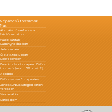
Népszerű tartalmak
Mai:
Álomlátó József kurzus
Ménfőcsanakon
Fülöp kurzus
Ludányhalásziban
Jelentkezés
Új élet Krisztusban
Debrecenben
Beszámoló a budapesti Fülöp
kurzusról (szept. 30. - okt. 2.)
A csapat
Fülöp kurzus Budapesten
János kurzus Szeged Tarján
városban
Visszaváltás
Carpe diem