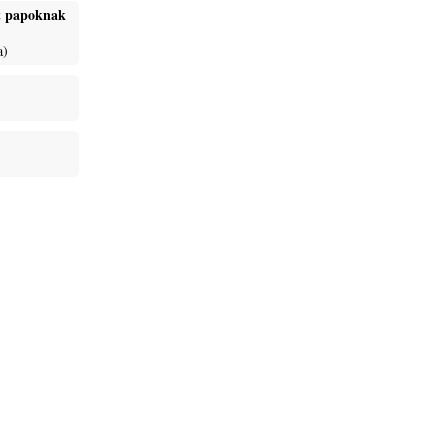
ét papoknak
a)