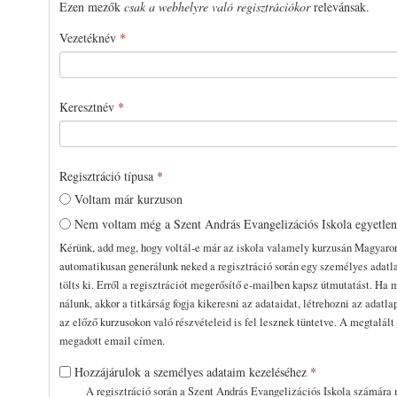
Ezen mezők
csak a webhelyre való regisztrációkor
relevánsak.
Vezetéknév
*
Keresztnév
*
Regisztráció típusa
*
Voltam már kurzuson
Nem voltam még a Szent András Evangelizációs Iskola egyetle
Kérünk, add meg, hogy voltál-e már az iskola valamely kurzusán Magyaro
automatikusan generálunk neked a regisztráció során egy személyes adatla
tölts ki. Erről a regisztrációt megerősítő e-mailben kapsz útmutatást. Ha 
nálunk, akkor a titkárság fogja kikeresni az adataidat, létrehozni az adatla
az előző kurzusokon való részvételeid is fel lesznek tüntetve. A megtalál
megadott email címen.
Hozzájárulok a személyes adataim kezeléséhez
*
A regisztráció során a Szent András Evangelizációs Iskola számára