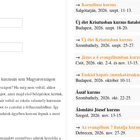
Kornéliusz kurzus
Salgótarján, 2026. szept. 11-13.
Új élet Krisztusban kurzus fiatal
Budapest, 2026. szept. 18-20.
Új élet Krisztusban kurzus
Szombathely, 2026. szept. 25-27.
Jézus a 4 evangéliumban kurz
Csót, 2026. okt. 2-4. és nov. 13-15.
Ezekiel képzés (munkatársakn
n kurzusán sem Magyarországon
Budapest, 2026. október 10-11.
rszágon? Ha még nem voltál, akkor
Ászáf kurzus
pot, amit majd első belépéskor, kérünk,
Szombathely, 2026. okt. 22-25.
már voltál az iskola valamely kurzusán
pot és csatolni a felhasználódhoz. Így
Álomlátó József kurzus
t adatok ügyében keresni fognak a most
Szeged, 2026. nov. 13-15.
Az evangélium 7 fiatalja kurzu
Debrecen, 2026. nov. 27-29.
 megadott személyes adatok kezelője a