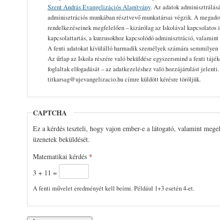
Szent András Evangelizációs Alapítvány
. Az adatok adminisztrálásá
adminisztrációs munkában résztvevő munkatársai végzik. A megadott
rendelkezéseinek megfelelően – kizárólag az Iskolával kapcsolatos i
kapcsolattartás, a kurzusokhoz kapcsolódó adminisztráció, valamint 
A fenti adatokat kívülálló harmadik személyek számára semmilyen 
Az űrlap az Iskola részére való beküldése egyszersmind a fenti tájé
foglaltak elfogadását – az adatkezeléshez való hozzájárulást jelenti
titkarsag@ujevangelizacio.hu címre küldött kérésre töröljük.
CAPTCHA
Ez a kérdés teszteli, hogy vajon ember-e a látogató, valamint mege
üzenetek beküldését.
Matematikai kérdés
*
3 + 11 =
A fenti művelet eredményét kell beírni. Például 1+3 esetén 4-et.