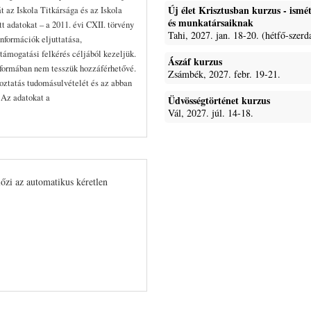
Új élet Krisztusban kurzus - ism
t az Iskola Titkársága és az Iskola
és munkatársaiknak
 adatokat – a 2011. évi CXII. törvény
Tahi, 2027. jan. 18-20. (hétfő-szerd
nformációk eljuttatása,
támogatási felkérés céljából kezeljük.
Ászáf kurzus
formában nem tesszük hozzáférhetővé.
Zsámbék, 2027. febr. 19-21.
koztatás tudomásulvételét és az abban
. Az adatokat a
Üdvösségtörténet kurzus
Vál, 2027. júl. 14-18.
lőzi az automatikus kéretlen