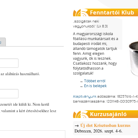
Fenntartói Klub
szolgáltak neki
vagyonukból
(Lk 8,3)
A magyarországi iskola
főállású munkatársait és a
e
budapesti irodát mi,
állandó támogatók tartjuk
fenn. Amíg elegen
vagyunk, ők is lesznek.
Csatlakozz hozzánk, hogy
folytatódhasson a
szolgálatuk!
 az aláhúzás használható.
→
Többet erről
→
Én is belépek
Alapítványunk
adószáma: 18257616-1-4
bankszámlaszáma: 12011148-00130975
enetét ide küldi ki. Nem kerül
, valamint a kért értesítésekhez lesz
Kurzusajánló
Új élet Krisztusban kurzus
Debrecen, 2026. szept. 4-6.