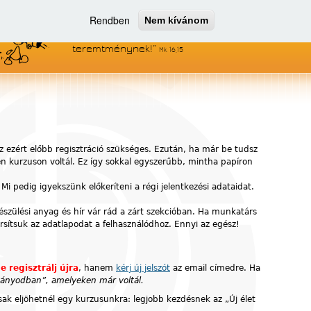
Rendben
Nem kívánom
Menjetek el az egész világra, és
hirdessétek az evangéliumot minden
teremtménynek!
Mk 16,15
z ezért előbb regisztráció szükséges. Ezután, ha már be tudsz
yen kurzuson voltál. Ez így sokkal egyszerűbb, mintha papíron
 Mi pedig igyekszünk előkeríteni a régi jelentkezési adataidat.
készülési anyag és hír vár rád a zárt szekcióban. Ha munkatárs
ársítsuk az adatlapodat a felhasználódhoz. Ennyi az egész!
e regisztrálj újra
, hanem
kérj új jelszót
az email címedre. Ha
ítványodban”, amelyeken már voltál.
ak eljöhetnél egy kurzusunkra: legjobb kezdésnek az „Új élet