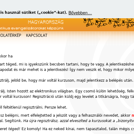
Bővebben…
 használ sütiket („cookie”-kat).
atikus evangelizátorokat képzünk
KOLATÉRKÉP
KAPCSOLAT
akkor ha
art téged, mi is igyekszünk becsben tartani, hogy te vagy. A jelentkezéshe
atlapodat és már mehet is a jelentkezés! Így nem veszik el, hogy mikor mil
sztrálj, jelöld be, hogy már voltál kurzuson, majd jelentkezz a belépés után.
rálj. Isten hozott az elektronikus világban. Egy csomó külön lehetőség, fel
voltál kurzuson! Regisztráció után küldj egy levelet a titkárságra, hogy t
feltétlenül regisztrálni. Persze lehet.
z belépni, mert elfelejtetted a jelszót vagy a felhasználói nevedet, akkor
n
al. Segítünk.
Ha újra regisztrálsz, azzal elveszíted a kurzusokat a „bizony
zeret téged!
Ez komoly! Ha ez neked kínai, nem tapasztalod, talán mégis cs