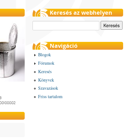
Keresés az webhelyen
Keresés
Navigáció
Blogok
Fórumok
Keresés
Könyvek
Szavazások
Friss tartalom
3
-00100002