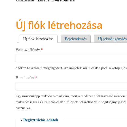
Krisztusban” kurzus. Gyere bátran!
Új fiók létrehozása
Elsődleges fülek
Új fiók létrehozása
(aktív fül)
Bejelentkezés
Új jelszó igénylés
Felhasználónév
*
Szóköz használata megengedett. Az írásjelek közül csak a pont, a kötőjel, és
E-mail cím
*
Egy mindenképp működő e-mail cím, mert a rendszer a felhasználó minden üz
nyilvánosságra és általában csak elfelejtett jelszóhoz való segítségnyújtásra
használva.
Elrejtés
Regisztrációs adatok