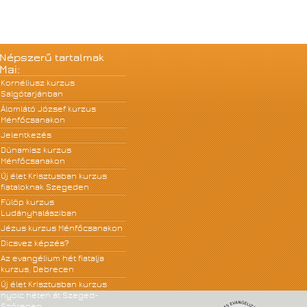
Népszerű tartalmak
Mai:
Kornéliusz kurzus
Salgótarjánban
Álomlátó József kurzus
Ménfőcsanakon
Jelentkezés
Dünamisz kurzus
Ménfőcsanakon
Új élet Krisztusban kurzus
fiataloknak Szegeden
Fülöp kurzus
Ludányhalásziban
Jézus kurzus Ménfőcsanakon
Dicsvez képzés?
Az evangélium hét fiatalja
kurzus, Debrecen
Új élet Krisztusban kurzus
nyolc héten át Szeged-
Szőregen