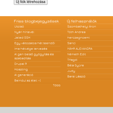
Friss blogbejegyzések
Új felhasználók
Utolsó
Szombathelyi Áron
Nyári hírlevél
Tóth Andrea
Jailed SSH
herczegnoemi
Egy változatos hét teendői
Sanci
Ima hétvége tervezés
MÁHR ALEXANDRA
A! gen belső gyógyítás és
Németh Edit
szabadítás
TMagdi
Drupal 9
Béla Gyüre
Hoszting
Judy
A! generáció
Barsi László
Beindul az élet :-)
Több