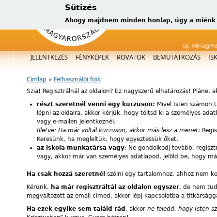
Sütizés
Ahogy majdnem minden honlap, úgy a miénk is
új, kérügm
Főmenü
JELENTKEZÉS
FÉNYKÉPEK
ROVATOK
BEMUTATKOZÁS
IS
Címlap
»
Felhasználói fiók
Jelenlegi hely
Szia! Regisztrálnál az oldalon? Ez nagyszerű elhatározás! Pláne, 
részt szeretnél venni egy kurzuson:
Mivel Isten számon t
lépni az oldalra, akkor kérjük, hogy töltsd ki a személyes ad
vagy e-mailen jelentkeznél.
Illetve: Ha már voltál kurzuson, akkor más lesz a menet
: Regi
Keresünk, ha megleltük, hogy egyeztessük őket.
az iskola munkatársa vagy
: Ne gondolkodj tovább, regiszt
vagy, akkor már van személyes adatlapod, jelöld be, hogy már 
Ha csak hozzá szeretnél
szólni egy tartalomhoz, ahhoz nem kell 
Kérünk,
ha már regisztráltál az oldalon egyszer
, de nem tuds
megváltozott az email címed, akkor lépj kapcsolatba a titkárságg
Ha ezek egyike sem találd rád
, akkor
ne feledd, hogy Isten s