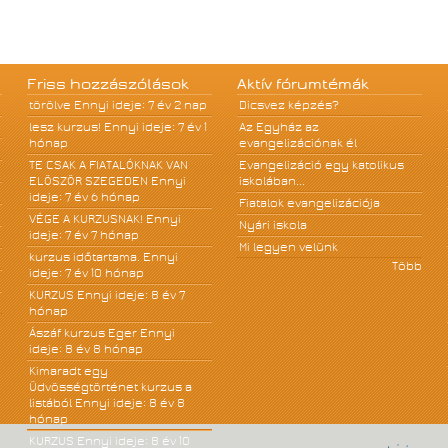
Friss hozzászólások
Aktív fórumtémák
törölve
Ennyi ideje: 7 év 2 nap
Dicsvez képzés?
lesz kurzus!
Ennyi ideje: 7 év 1
Az Egyház az
hónap
evangelizációnak él
TE CSAK A FIATALÓKNAK VAN
Evangelizáció egy katolikus
ELÖSZÖR SZEGEDEN
Ennyi
iskolában...
ideje: 7 év 6 hónap
Fiatalok evangelizációja
VÉGE A KURZUSNAK!
Ennyi
Nyári iskola
ideje: 7 év 7 hónap
Mi legyen velünk
kurzus időtartama.
Ennyi
Több
ideje: 7 év 10 hónap
KURZUS
Ennyi ideje: 8 év 7
hónap
Ászáf kurzus Eger
Ennyi
ideje: 8 év 8 hónap
Kimaradt egy
Üdvösségtörténet kurzus a
listából
Ennyi ideje: 8 év 8
hónap
KURZUS
Ennyi ideje: 8 év 10