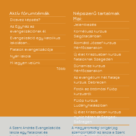
Aktív fórumtémák
Népszerű tartalmak
Mai:
Dicsvez képzés?
Jelentkezés
Az Egyház az
evangelizációnak él
Kornéliusz kurzus
Salgótarjánban
Evangelizáció egy katolikus
iskolában...
Álomlátó József kurzus
Ménfőcsanakon
Fiatalok evangelizációja
Új élet Krisztusban kurzus
Nyári iskola
fiataloknak Szegeden
Mi legyen velünk
Dünamisz kurzus
Több
Ménfőcsanakon
Az evangélium hét fiatalja
kurzus, Debrecen
Fotók az öttömösi Fülöp
kurzusról
Fülöp kurzus
Ludányhalásziban
Új élet Krisztusban kurzus
nyolc héten át Szeged-
Szőregen
A Szent András Evangelizációs
A magyarországi polgári jog
Új élet Krisztusban
Iskola egy fiatalokat és
szempontjából az iskola a Szent
Debrecenben