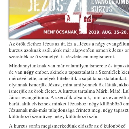
Az örök élethez Jézus az út. Ez a „Jézus a négy evangéli
kurzus azoknak szól, akik már alapvetően ismerik Jézus ö
szeretnék az ő személyét is részletesen megismerni.
Mindannyiunknak van már valamilyen ismerete és tapasztal
négy
de van
ember, akinek a tapasztalatát a Szentlélek kie
mércévé tette, amelyek hitelesítik a saját tapasztalatunkat:
olyannak ismerjük Jézust, mint amilyennek ők látták, akko
ismerjük az örök életet. A kurzus tartalma Márk, Máté, Lu
János evangéliuma. A szerzőik olyanok, mint az evangéli
barát, akik elvisznek minket Jézushoz: négy különböző em
Jézusnak más-más tulajdonsága érintett meg, négy tapaszt
különböző szemüveg, négy különböző szín.
A kurzus során megismerkedünk először az ő különböző