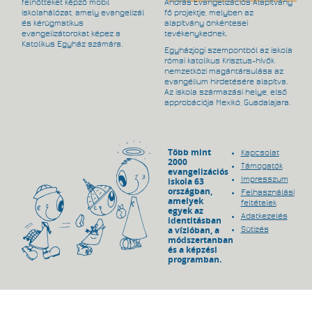
felnőtteket képző mobil
András Evangelizációs Alapítvány
iskolahálózat, amely evangelizál
fő projektje, melyben az
és kérügmatikus
alapítvány önkéntesei
evangelizátorokat képez a
tevékenykednek.
Katolikus Egyház számára.
Egyházjogi szempontból az iskola
római katolikus Krisztus-hívők
nemzetközi magántársulása az
evangélium hirdetésére alapítva.
Az iskola származási helye, első
approbációja Mexikó, Guadalajara.
Több mint
Kapcsolat
2000
Támogatók
evangelizációs
Impresszum
iskola 63
országban,
Felhasználási
amelyek
feltételek
egyek az
Adatkezelés
identitásban
a vízióban, a
Sütizés
módszertanban
és a képzési
programban.