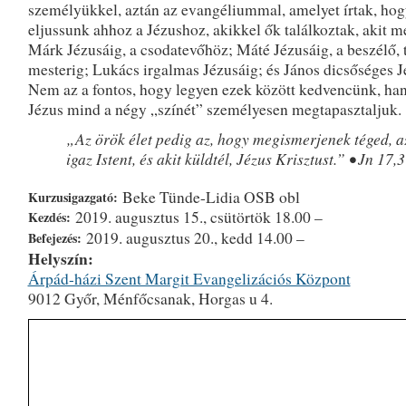
személyükkel, aztán az evangéliummal, amelyet írtak, hog
eljussunk ahhoz a Jézushoz, akikkel ők találkoztak, akit 
Márk Jézusáig, a csodatevőhöz; Máté Jézusáig, a beszélő, 
mesterig; Lukács irgalmas Jézusáig; és János dicsőséges J
Nem az a fontos, hogy legyen ezek között kedvencünk, ha
Jézus mind a négy „színét” személyesen megtapasztaljuk.
„Az örök élet pedig az, hogy megismerjenek téged, a
igaz Istent, és akit küldtél, Jézus Krisztust.” • Jn 17,3
Beke Tünde-Lidia OSB obl
Kurzusigazgató:
2019. augusztus 15., csütörtök 18.00 –
Kezdés:
2019. augusztus 20., kedd 14.00 –
Befejezés:
Helyszín:
Árpád-házi Szent Margit Evangelizációs Központ
9012 Győr, Ménfőcsanak, Horgas u 4.