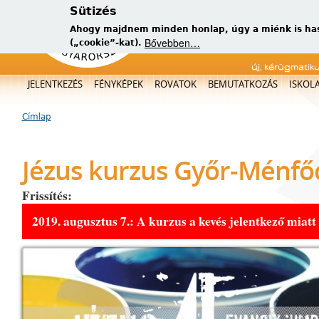
Sütizés
Ahogy majdnem minden honlap, úgy a miénk is has
Bővebben…
(„cookie”-kat).
új, kérügmatik
Főmenü
JELENTKEZÉS
FÉNYKÉPEK
ROVATOK
BEMUTATKOZÁS
ISKOL
Címlap
Jelenlegi hely
Jézus kurzus Győr-Ménf
Frissítés:
2019. augusztus 7.: A kurzus a kevés jelentkező miatt 