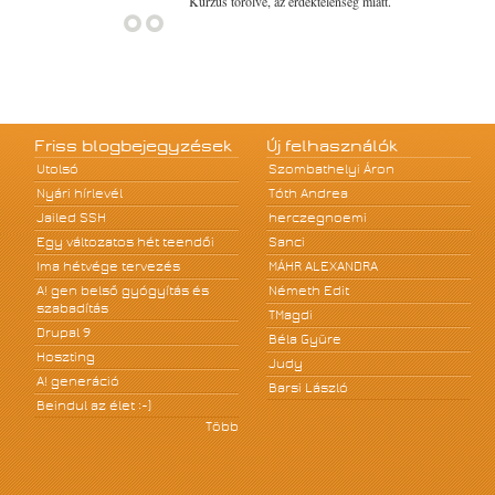
Kurzus törölve, az érdektelenség miatt.
Friss blogbejegyzések
Új felhasználók
Utolsó
Szombathelyi Áron
Nyári hírlevél
Tóth Andrea
Jailed SSH
herczegnoemi
Egy változatos hét teendői
Sanci
Ima hétvége tervezés
MÁHR ALEXANDRA
A! gen belső gyógyítás és
Németh Edit
szabadítás
TMagdi
Drupal 9
Béla Gyüre
Hoszting
Judy
A! generáció
Barsi László
Beindul az élet :-)
Több