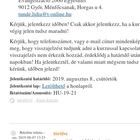
Evangelizáció 2000 Egyesület
9012 Győr, Ménfőcsanak, Horgas u 4.
tunde.lidia@t-online.hu
Kérjük, jelentkezz időben! Csak akkor jelentkezz, ha a ku
végig jelen tudsz maradni!
Kérjük, hogy telefonszámot, vagy e-mail címet mindenké
meg, hogy visszajelzést tudjunk adni a kurzussal kapcsola
visszajelzés nem érkezik hozzád, érdeklődj a határidő után
napokban! Ha jelentkeztél, de valami miatt mégsem tudsz r
kérünk, időben jelezd!
2019. augusztus 8., csütörtök
Jelentkezési határidő:
Letölthető
a honlapról.
Jelentkezési lap:
HU-19-21
Iktatószám/Azonosító:
meghívó
,
Jézus kurzus
törölve
Beküldte
btlidia
–
sze, 2019-08-07 13:23