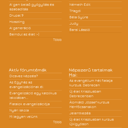
A! gen belső gyógyítás és
Németh Edit
szabadítás
TMagdi
Drupal 9
Béla Gyüre
Hoszting
Judy
A! generáció
Barsi László
Beindul az élet :-)
Több
Aktív fórumtémák
Népszerű tartalmak
Mai:
Dicsvez képzés?
Az evangélium hét fiatalja
Az Egyház az
kurzus, Debrecen
evangelizációnak él
Új élet Krisztusban
Evangelizáció egy katolikus
Debrecenben
iskolában...
Álomlátó József kurzus
Fiatalok evangelizációja
Ménfőcsanakon
Nyári iskola
Jelentkezés
Mi legyen velünk
Új élet Krisztusban kurzus
Több
Újkígyóson