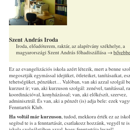
Szent András Iroda
Iroda, előadóterem, raktár, az alapítvány székhelye, a
magyarországi Szent András főhadiszállása →
bővebb
Ez az evangelizációs iskola azért létezik, mert a benne szo
megosztják egymással idejüket, ötleteiket, tanításaikat, es
tehetségüket, pénzüket… Valóban, van aki azzal szolgál b
kurzust ír; van, aki kurzuson szolgál: zenével, tanítással, ra
koordinációval, konyházással; van, aki előkészít, szervez,
adminisztrál. És van, aki a pénzét (is) adja bele: ezek vag
Fenntartói Klub.
Ha voltál már kurzuson
, tudod, mekkora érték ez az isko
segítsd te is a fenntartását, csatlakozz hozzánk, vegyél te is
iskola szolgálatában azzal, hogy fenntartója leszel!