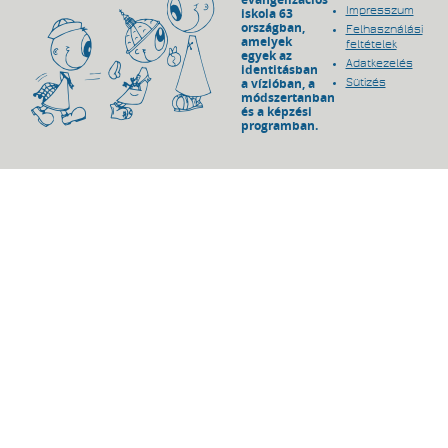
Impresszum
iskola 63
országban,
Felhasználási
amelyek
feltételek
egyek az
Adatkezelés
identitásban
a vízióban, a
Sütizés
módszertanban
és a képzési
programban.