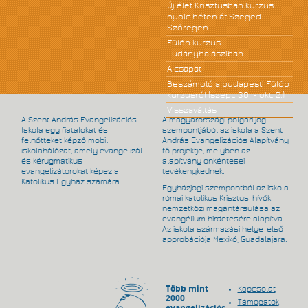
Új élet Krisztusban kurzus
nyolc héten át Szeged-
Szőregen
Fülöp kurzus
Ludányhalásziban
A csapat
Beszámoló a budapesti Fülöp
kurzusról (szept. 30. - okt. 2.)
Visszaváltás
A Szent András Evangelizációs
A magyarországi polgári jog
Iskola egy fiatalokat és
szempontjából az iskola a Szent
felnőtteket képző mobil
András Evangelizációs Alapítvány
iskolahálózat, amely evangelizál
fő projektje, melyben az
és kérügmatikus
alapítvány önkéntesei
evangelizátorokat képez a
tevékenykednek.
Katolikus Egyház számára.
Egyházjogi szempontból az iskola
római katolikus Krisztus-hívők
nemzetközi magántársulása az
evangélium hirdetésére alapítva.
Az iskola származási helye, első
approbációja Mexikó, Guadalajara.
Több mint
Kapcsolat
2000
Támogatók
evangelizációs