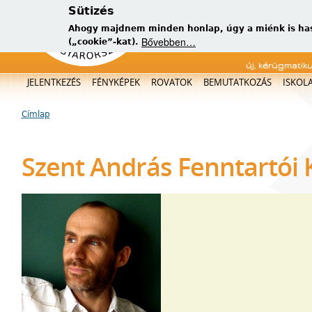
Sütizés
Ahogy majdnem minden honlap, úgy a miénk is has
Bővebben…
(„cookie”-kat).
új, kérügmatik
Főmenü
JELENTKEZÉS
FÉNYKÉPEK
ROVATOK
BEMUTATKOZÁS
ISKOL
Címlap
Jelenlegi hely
Szent András Fenntartói 