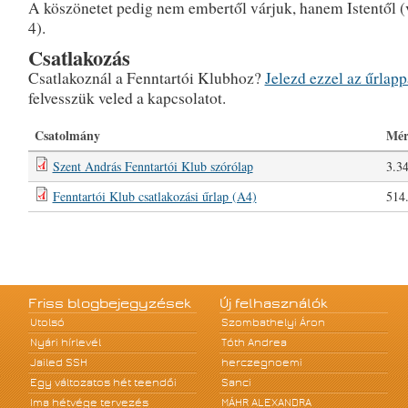
A köszönetet pedig nem embertől várjuk, hanem Istentől (
4).
Csatlakozás
Csatlakoznál a Fenntartói Klubhoz?
Jelezd ezzel az űrlapp
felvesszük veled a kapcsolatot.
Csatolmány
Mér
Szent András Fenntartói Klub szórólap
3.3
Fenntartói Klub csatlakozási űrlap (A4)
514
Friss blogbejegyzések
Új felhasználók
Utolsó
Szombathelyi Áron
Nyári hírlevél
Tóth Andrea
Jailed SSH
herczegnoemi
Egy változatos hét teendői
Sanci
Ima hétvége tervezés
MÁHR ALEXANDRA