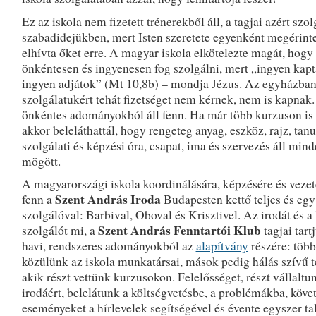
Ez az iskola nem fizetett trénerekből áll, a tagjai azért szo
szabadidejükben, mert Isten szeretete egyenként megérinte
elhívta őket erre. A magyar iskola elkötelezte magát, hog
önkéntesen és ingyenesen fog szolgálni, mert „ingyen kapt
ingyen adjátok” (Mt 10,8b) – mondja Jézus. Az egyházban
szolgálatukért tehát fizetséget nem kérnek, nem is kapnak.
önkéntes adományokból áll fenn. Ha már több kurzuson is v
akkor beleláthattál, hogy rengeteg anyag, eszköz, rajz, tanu
szolgálati és képzési óra, csapat, ima és szervezés áll min
mögött.
A magyarországi iskola koordinálására, képzésére és vezeté
Szent András Iroda
fenn a
Budapesten kettő teljes és egy
szolgálóval: Barbival, Oboval és Krisztivel. Az irodát és 
Szent András Fenntartói Klub
szolgálót mi, a
tagjai tart
havi, rendszeres adományokból az
alapítvány
részére: töb
közülünk az iskola munkatársai, mások pedig hálás szívű t
akik részt vettünk kurzusokon. Felelősséget, részt vállaltu
irodáért, belelátunk a költségvetésbe, a problémákba, köve
eseményeket a hírlevelek segítségével és évente egyszer t