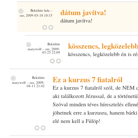
dátum javítva!
Beküldte
lulu
–
sze, 2009-03-18 10:15
dátum javítva!
kösszencs, legközeleb
Beküldte
marywolf
– sze, 2009-
03-25 22:09
kösszencs, legközelebb én is ré
Ez a kurzus 7 fiatalról
Beküldte
marywolf
– szo, 2009-
04-11 21:42
Ez a kurzus 7 fiatalról szól, de NEM cs
aki találkozott Jézussal, de a történe
Szóval minden téves híresztelés ellené
jöhetnek erre a kurzusra, hanem bárki
elé nem kell a Fülöp!