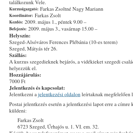
találkozunk Vele.
Farkas Zsoltné Nagy Mariann
Kurzusigazgató:
Farkas Zsolt
Koordinátor:
2009. május 1., péntek 9.00 –
Kezdés:
2009. május 3., vasárnap 15.00 –
Befejezés:
Helyszín:
Szeged-Alsóváros Ferences Plébánia (10-es terem)
Szeged, Mátyás tér 26.
Szállás:
A kurzus szegedieknek bejárós, a vidékieket szegedi csal
helyezzük el.
Hozzájárulás:
7000 Ft
Jelentkezés és kapcsolat:
Jelentkezni a
jelentkezési oldalon
leírtaknak megfelelően l
Postai jelentkezés esetén a jelentkezési lapot erre a címre 
küldeni:
Farkas Zsolt
6723 Szeged, Űrhajós u. 1. VI. em. 32.