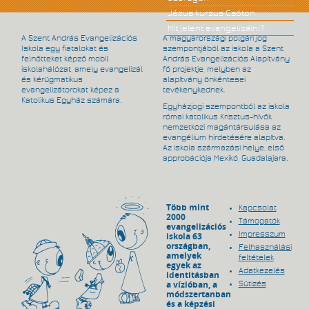
Jézus kurzus Csóton
Mit jelent evangelizálni?
A Szent András Evangelizációs
A magyarországi polgári jog
Iskola egy fiatalokat és
szempontjából az iskola a Szent
felnőtteket képző mobil
András Evangelizációs Alapítvány
iskolahálózat, amely evangelizál
fő projektje, melyben az
és kérügmatikus
alapítvány önkéntesei
evangelizátorokat képez a
tevékenykednek.
Katolikus Egyház számára.
Egyházjogi szempontból az iskola
római katolikus Krisztus-hívők
nemzetközi magántársulása az
evangélium hirdetésére alapítva.
Az iskola származási helye, első
approbációja Mexikó, Guadalajara.
Több mint
Kapcsolat
2000
Támogatók
evangelizációs
Impresszum
iskola 63
országban,
Felhasználási
amelyek
feltételek
egyek az
Adatkezelés
identitásban
a vízióban, a
Sütizés
módszertanban
és a képzési