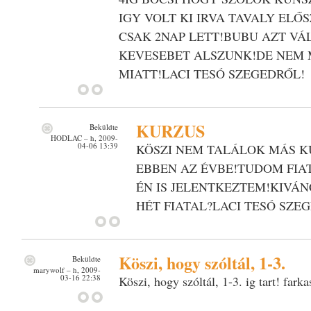
IGY VOLT KI IRVA TAVALY ELŐ
CSAK 2NAP LETT!BUBU AZT V
KEVESEBET ALSZUNK!DE NEM 
MIATT!LACI TESÓ SZEGEDRŐL!
KURZUS
Beküldte
HODLAC
– h, 2009-
04-06 13:39
KÖSZI NEM TALÁLOK MÁS K
EBBEN AZ ÉVBE!TUDOM FIA
ÉN IS JELENTKEZTEM!KIVÁN
HÉT FIATAL?LACI TESÓ SZE
Köszi, hogy szóltál, 1-3.
Beküldte
marywolf
– h, 2009-
03-16 22:38
Köszi, hogy szóltál, 1-3. ig tart! farka