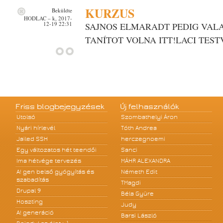
KURZUS
Beküldte
HODLAC
– k, 2017-
12-19 22:31
SAJNOS ELMARADT PEDIG VALA
TANÍTOT VOLNA ITT!LACI TES
Friss blogbejegyzések
Új felhasználók
Utolsó
Szombathelyi Áron
Nyári hírlevél
Tóth Andrea
Jailed SSH
herczegnoemi
Egy változatos hét teendői
Sanci
Ima hétvége tervezés
MÁHR ALEXANDRA
A! gen belső gyógyítás és
Németh Edit
szabadítás
TMagdi
Drupal 9
Béla Gyüre
Hoszting
Judy
A! generáció
Barsi László