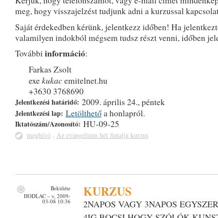
Kérjük, hogy telefonszámot, vagy e-mail címet mindenké
meg, hogy visszajelzést tudjunk adni a kurzussal kapcsola
Saját érdekedben kérünk, jelentkezz időben! Ha jelentkezt
valamilyen indokból mégsem tudsz részt venni, időben jel
információ
További
:
Farkas Zsolt
kukac
exe
emitelnet.hu
+3630 3768690
2009. április 24., péntek
Jelentkezési határidő:
Letölthető
a honlapról.
Jelentkezési lap:
HU-09-25
Iktatószám/Azonosító:
meghívó
,
Az evangélium hét fiatalja kurzus
KURZUS
Beküldte
HODLAC
– v, 2009-
03-08 10:36
2NAPOS VAGY 3NAPOS EGYSZER K
4IG BOCSI HOGY SZÓLÓK KUN