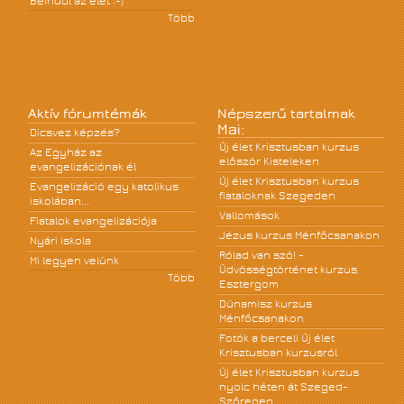
Beindul az élet :-)
Több
Aktív fórumtémák
Népszerű tartalmak
Mai:
Dicsvez képzés?
Új élet Krisztusban kurzus
Az Egyház az
először Kisteleken
evangelizációnak él
Új élet Krisztusban kurzus
Evangelizáció egy katolikus
fiataloknak Szegeden
iskolában...
Vallomások
Fiatalok evangelizációja
Jézus kurzus Ménfőcsanakon
Nyári iskola
Rólad van szó! -
Mi legyen velünk
Üdvösségtörténet kurzus,
Több
Esztergom
Dünamisz kurzus
Ménfőcsanakon
Fotók a berceli Új élet
Krisztusban kurzusról
Új élet Krisztusban kurzus
nyolc héten át Szeged-
Szőregen