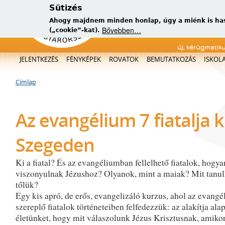
Sütizés
Ahogy majdnem minden honlap, úgy a miénk is has
Bővebben…
(„cookie”-kat).
új, kérügmatik
Főmenü
JELENTKEZÉS
FÉNYKÉPEK
ROVATOK
BEMUTATKOZÁS
ISKOL
Címlap
Jelenlegi hely
Az evangélium 7 fiatalja 
Szegeden
Ki a fiatal? És az evangéliumban fellelhető fiatalok, hogya
viszonyulnak Jézushoz? Olyanok, mint a maiak? Mit tanu
tőlük?
Egy kis apró, de erős, evangelizáló kurzus, ahol az evan
szereplő fiatalok történeteiben felfedezzük: az alakítja ala
életünket, hogy mit válaszolunk Jézus Krisztusnak, amiko