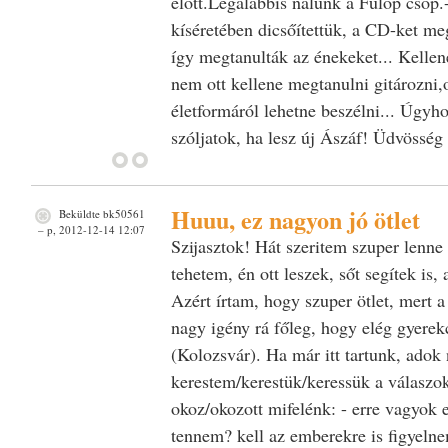
előtt.Legalábbis nálunk a Fülöp csop.
kíséretében dicsőítettük, a CD-ket me
így megtanulták az énekeket... Kelle
nem ott kellene megtanulni gitározni,o
életformáról lehetne beszélni... Úgyh
szóljatok, ha lesz új Ászáf! Üdvöss
Huuu, ez nagyon jó ötlet
Beküldte
bk50561
– p, 2012-12-14 12:07
Szijasztok! Hát szeritem szuper lenne 
tehetem, én ott leszek, sőt segítek is,
Azért írtam, hogy szuper ötlet, mert 
nagy igény rá főleg, hogy elég gyerek
(Kolozsvár). Ha már itt tartunk, adok 
kerestem/kerestük/keressük a válaszo
okoz/okozott mifelénk: - erre vagyok el
tennem? kell az emberekre is figyelne