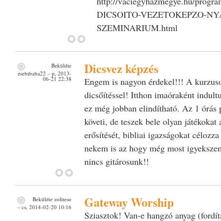
http://vaciegyhazmegye.hu/pr
DICSOITO-VEZETOKEPZO-NY
SZEMINARIUM.html
Dicsvez képzés
Beküldte
zsebibaba22
– p, 2013-
06-21 22:38
Engem is nagyon érdekel!!! A kurzu
dicsőítéssel! Itthon imaóraként indul
ez még jobban elindítható. Az 1 órás 
követi, de teszek bele olyan játékokat
erősítését, bibliai igazságokat céloz
nekem is az hogy még most igyekszem 
nincs gitárosunk!!
Gateway Worship
Beküldte
zoliteso
– cs, 2014-02-20 10:16
Sziasztok! Van-e hangzó anyag (fordí