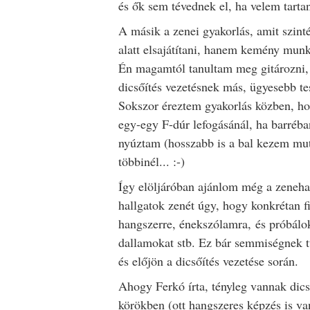
és ők sem tévednek el, ha velem tarta
A másik a zenei gyakorlás, amit szint
alatt elsajátítani, hanem kemény mun
Én magamtól tanultam meg gitározni, é
dicsőítés vezetésnek más, ügyesebb tes
Sokszor éreztem gyakorlás közben, ho
egy-egy F-dúr lefogásánál, ha barréb
nyúztam (hosszabb is a bal kezem muta
többinél... :-)
Így elöljáróban ajánlom még a zenehal
hallgatok zenét úgy, hogy konkrétan f
hangszerre, énekszólamra, és próbálok
dallamokat stb. Ez bár semmiségnek 
és előjön a dicsőítés vezetése során.
Ahogy Ferkó írta, tényleg vannak dics
körökben (ott hangszeres képzés is va