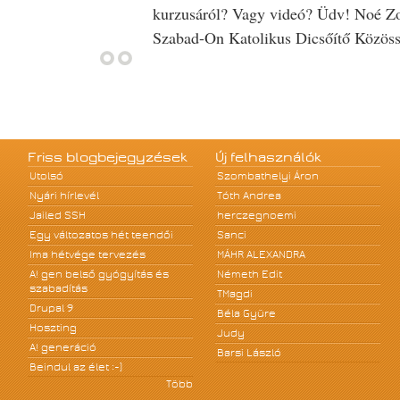
kurzusáról? Vagy videó? Üdv! Noé Zol
Szabad-On Katolikus Dicsőítő Közös
Friss blogbejegyzések
Új felhasználók
Utolsó
Szombathelyi Áron
Nyári hírlevél
Tóth Andrea
Jailed SSH
herczegnoemi
Egy változatos hét teendői
Sanci
Ima hétvége tervezés
MÁHR ALEXANDRA
A! gen belső gyógyítás és
Németh Edit
szabadítás
TMagdi
Drupal 9
Béla Gyüre
Hoszting
Judy
A! generáció
Barsi László
Beindul az élet :-)
Több