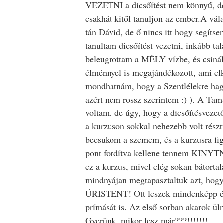
VEZETNI a dicsőítést nem könnyű, de 
csakhát kitől tanuljon az ember.A vála
tán Dávid, de ő nincs itt hogy segíts
tanultam dicsőítést vezetni, inkább t
beleugrottam a MÉLY vízbe, és csinál
élménnyel is megajándékozott, ami elk
mondhatnám, hogy a Szentlélekre hag
azért nem rossz szerintem :) ). A Tam
voltam, de úgy, hogy a dicsőítésvezet
a kurzuson sokkal nehezebb volt részt
becsukom a szemem, és a kurzusra figy
pont fordítva kellene tennem KINYTNI
ez a kurzus, mivel elég sokan bátorta
mindnyájan megtapasztaltuk azt, h
ÚRISTENT! Ott leszek mindenképp és
prímását is. Az első sorban akarok ülni
Gyerünk, mikor lesz már???!!!!!!!