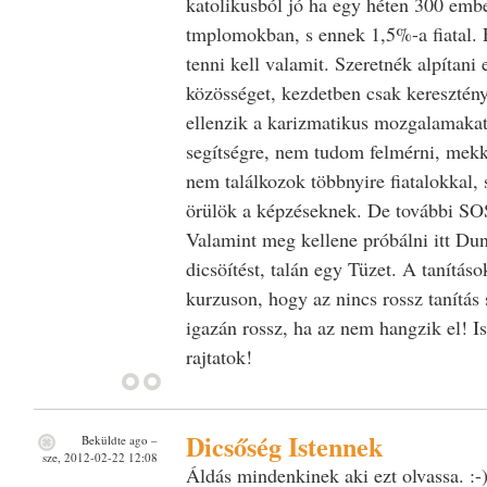
katolikusból jó ha egy héten 300 emb
tmplomokban, s ennek 1,5%-a fiatal.
tenni kell valamit. Szeretnék alpítani 
közösséget, kezdetben csak keresztény
ellenzik a karizmatikus mozgalamaka
segítségre, nem tudom felmérni, mekk
nem találkozok többnyire fiatalokkal, 
örülök a képzéseknek. De további SO
Valamint meg kellene próbálni itt Du
dicsöítést, talán egy Tüzet. A tanítás
kurzuson, hogy az nincs rossz tanítás
igazán rossz, ha az nem hangzik el! Is
rajtatok!
Dicsőség Istennek
Beküldte
ago
–
sze, 2012-02-22 12:08
Áldás mindenkinek aki ezt olvassa. :-