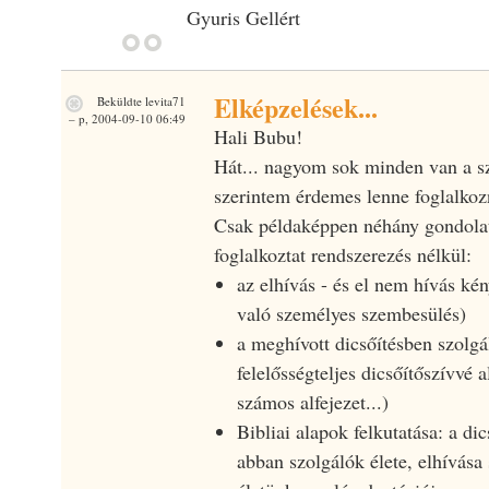
Gyuris Gellért
Elképzelések...
Beküldte
levita71
– p, 2004-09-10 06:49
Hali Bubu!
Hát... nagyom sok minden van a s
szerintem érdemes lenne foglalkoz
Csak példaképpen néhány gondolat
foglalkoztat rendszerezés nélkül:
az elhívás - és el nem hívás ké
való személyes szembesülés)
a meghívott dicsőítésben szolgá
felelősségteljes dicsőítőszívvé 
számos alfejezet...)
Bibliai alapok felkutatása: a dic
abban szolgálók élete, elhívása