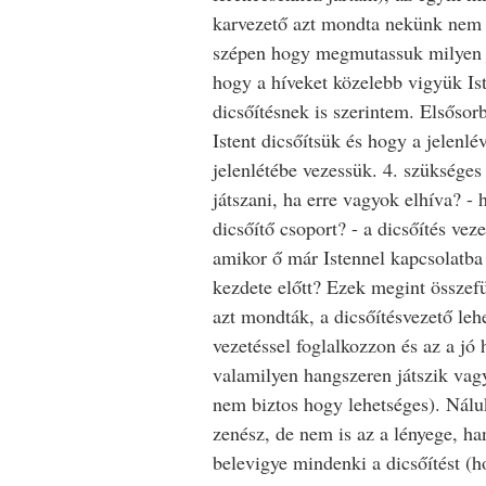
karvezető azt mondta nekünk nem 
szépen hogy megmutassuk milyen 
hogy a híveket közelebb vigyük Is
dicsőítésnek is szerintem. Elsősorb
Istent dicsőítsük és hogy a jelenlé
jelenlétébe vezessük. 4. szükséges
játszani, ha erre vagyok elhíva? -
dicsőítő csoport? - a dicsőítés vez
amikor ő már Istennel kapcsolatba 
kezdete előtt? Ezek megint össze
azt mondták, a dicsőítésvezető leh
vezetéssel foglalkozzon és az a jó 
valamilyen hangszeren játszik vag
nem biztos hogy lehetséges). Nálu
zenész, de nem is az a lényege, h
belevigye mindenki a dicsőítést 