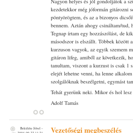
Nagyon helyes és jól gondoljátok a sz
kezdetekkor még jóformán gitározni 
pöntyörögtem, és az a bizonyos dicsőítő
bennem. Aztán ahogy csináltam/tud, ha
Tegnap írtam egy hozzászólást, de ki
másodszor is elszállt. Többek között a
kurzuson vagyok, az egyik szemem mi
gitáron lifeg, amiből az következik, 
tanultam, viszont a kurzust is csak 1
elejét lehetne venni, ha lenne alkalom
szolgálóknak beszélgetni, egymást taní
Tehát gyerünk neki. Mikor és hol lesz
Adolf Tamás
Vezetőségi megbeszélés
Beküldte
Jóbel
–
sze, 2004-09-22 11:21