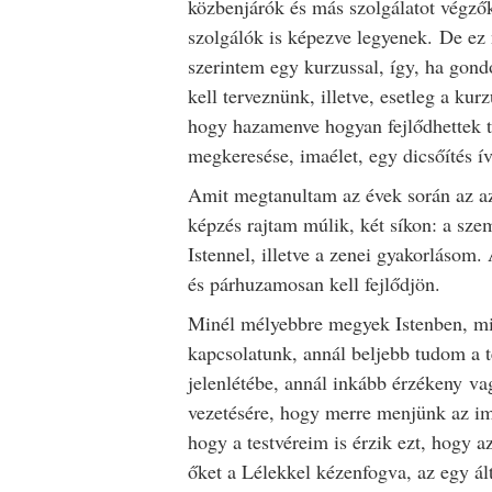
közbenjárók és más szolgálatot végzők
szolgálók is képezve legyenek. De e
szerintem egy kurzussal, így, ha gond
kell terveznünk, illetve, esetleg a ku
hogy hazamenve hogyan fejlődhettek t
megkeresése, imaélet, egy dicsőítés í
Amit megtanultam az évek során az az
képzés rajtam múlik, két síkon: a sz
Istennel, illetve a zenei gyakorlásom
és párhuzamosan kell fejlődjön.
Minél mélyebbre megyek Istenben, mi
kapcsolatunk, annál beljebb tudom a t
jelenlétébe, annál inkább érzékeny v
vezetésére, hogy merre menjünk az i
hogy a testvéreim is érzik ezt, hogy 
őket a Lélekkel kézenfogva, az egy ál