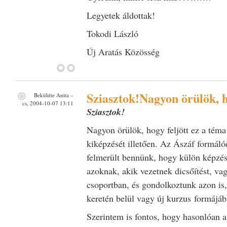
Legyetek áldottak!
Tokodi László
Új Aratás Közösség
Sziasztok!Nagyon örülök, 
Beküldte
Anita
–
cs, 2004-10-07 13:11
Sziasztok!
Nagyon örülök, hogy feljött ez a téma
kiképzését illetően. Az Ászáf formáló
felmerült bennünk, hogy külön képzést
azoknak, akik vezetnek dicsőítést, va
csoportban, és gondolkoztunk azon is,
keretén belül vagy új kurzus formájá
Szerintem is fontos, hogy hasonlóan 