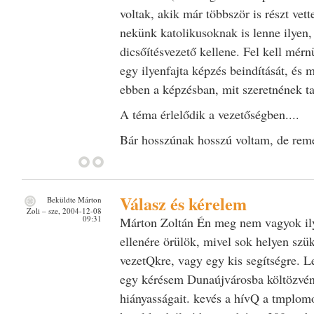
voltak, akik már többször is részt vett
nekünk katolikusoknak is lenne ilyen,
dicsőítésvezető kellene. Fel kell mér
egy ilyenfajta képzés beindítását, és 
ebben a képzésban, mit szeretnének ta
A téma érlelődik a vezetőségben....
Bár hosszúnak hosszú voltam, de rem
Válasz és kérelem
Beküldte
Márton
Zoli
– sze, 2004-12-08
09:31
Márton Zoltán Én meg nem vagyok ily
ellenére örülök, mivel sok helyen szük
vezetQkre, vagy egy kis segítségre. 
egy kérésem Dunaújvárosba költözvén
hiányasságait. kevés a hívQ a tmplo