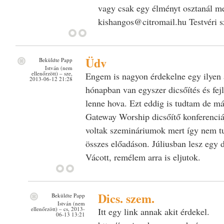
vagy csak egy élményt osztanál me
kishangos@citromail.hu Testvéri sz
Üdv
Beküldte
Papp
István (nem
ellenőrzött)
– sze,
Engem is nagyon érdekelne egy ilyen
2013-06-12 21:28
hónapban van egyszer dicsőítés és fe
lenne hova. Ezt eddig is tudtam de má
Gateway Worship dicsőítő konferenci
voltak szemináriumok mert így nem tu
összes előadáson. Júliusban lesz egy 
Vácott, remélem arra is eljutok.
Dics. szem.
Beküldte
Papp
István (nem
ellenőrzött)
– cs, 2013-
Itt egy link annak akit érdekel.
06-13 13:21