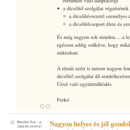
életünkre való adaptációja
a dicsőítő szolgálat végzésének fe
a dicsőítésvezető személyes é
a dicsőítőcsoport élete és szo
És még nagyon sok minden.....a l
egészen addig szűkítve, hogy miké
mikrofont.
A témát azért is tartom nagyon fon
dicsőítő szolgálat áll rendelkezésr
Úrral való együttműködés.
Ferkó
Nagyon helyes és jól gondo
Beküldte
Tom
– p,
2004-09-10 09:47