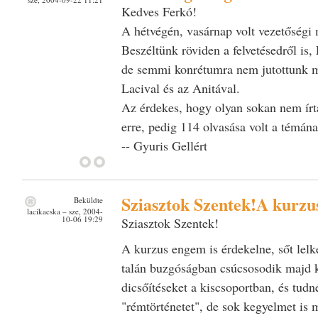
Kedves Ferkó!
A hétvégén, vasárnap volt vezetőségi 
Beszéltünk röviden a felvetésedről is, 
de semmi konrétumra nem jutottunk 
Lacival és az Anitával.
Az érdekes, hogy olyan sokan nem ír
erre, pedig 114 olvasása volt a témán
-- Gyuris Gellért
Sziasztok Szentek!A kurzu
Beküldte
lacikacska
– sze, 2004-
10-06 19:29
Sziasztok Szentek!
A kurzus engem is érdekelne, sőt lelke
talán buzgóságban csúcsosodik majd k
dicsőítéseket a kiscsoportban, és tud
"rémtörténetet", de sok kegyelmet is 