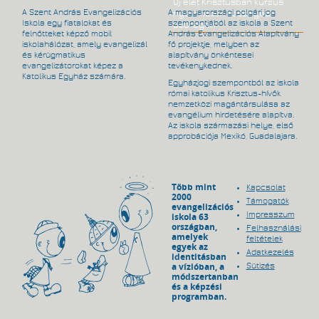
Új élet Krisztusban kurzus
A Szent András Evangelizációs
A magyarországi polgári jog
nyolc héten át Szeged-
Iskola egy fiatalokat és
szempontjából az iskola a Szent
Szőregen
felnőtteket képző mobil
András Evangelizációs Alapítvány
iskolahálózat, amely evangelizál
fő projektje, melyben az
és kérügmatikus
alapítvány önkéntesei
evangelizátorokat képez a
tevékenykednek.
Katolikus Egyház számára.
Egyházjogi szempontból az iskola
római katolikus Krisztus-hívők
nemzetközi magántársulása az
evangélium hirdetésére alapítva.
Az iskola származási helye, első
approbációja Mexikó, Guadalajara.
Több mint
Kapcsolat
2000
Támogatók
evangelizációs
Impresszum
iskola 63
országban,
Felhasználási
amelyek
feltételek
egyek az
Adatkezelés
identitásban
a vízióban, a
Sütizés
módszertanban
és a képzési
programban.