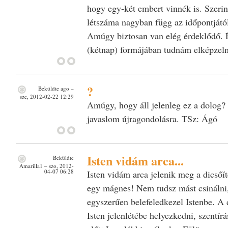
hogy egy-két embert vinnék is. Szeri
létszáma nagyban függ az időpontjától
Amúgy biztosan van elég érdeklődő. 
(kétnap) formájában tudnám elképzel
?
Beküldte
ago
–
sze, 2012-02-22 12:29
Amúgy, hogy áll jelenleg ez a dolog?
javaslom újragondolásra. TSz: Ágó
Isten vidám arca...
Beküldte
Amarilla1
– szo, 2012-
04-07 06:28
Isten vidám arca jelenik meg a dicsőíté
egy mágnes! Nem tudsz mást csinálni,
egyszerűen belefeledkezel Istenbe. A 
Isten jelenlétébe helyezkedni, szentír