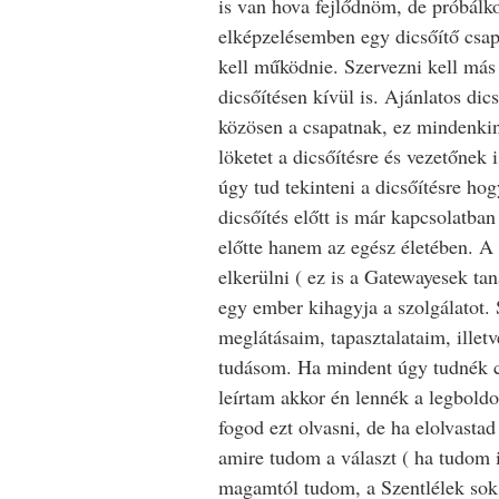
is van hova fejlődnöm, de próbálk
elképzelésemben egy dicsőítő csa
kell működnie. Szervezni kell más
dicsőítésen kívül is. Ajánlatos dic
közösen a csapatnak, ez mindenki
löketet a dicsőítésre és vezetőnek 
úgy tud tekinteni a dicsőítésre hog
dicsőítés előtt is már kapcsolatba
előtte hanem az egész életében. A
elkerülni ( ez is a Gatewayesek ta
egy ember kihagyja a szolgálatot.
meglátásaim, tapasztalataim, illetv
tudásom. Ha mindent úgy tudnék c
leírtam akkor én lennék a legbol
fogod ezt olvasni, de ha elolvasta
amire tudom a választ ( ha tudom i
magamtól tudom, a Szentlélek sok 