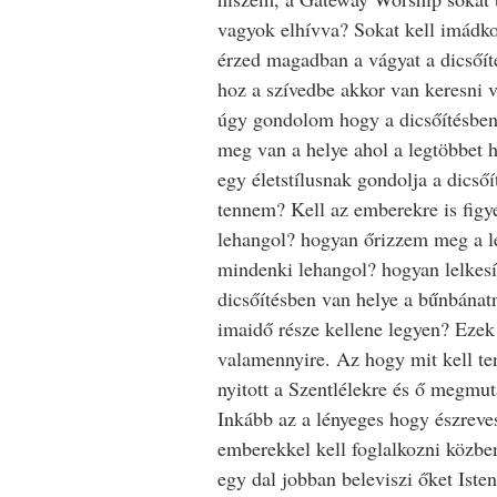
vagyok elhívva? Sokat kell imádko
érzed magadban a vágyat a dicsőít
hoz a szívedbe akkor van keresni v
úgy gondolom hogy a dicsőítésben 
meg van a helye ahol a legtöbbet h
egy életstílusnak gondolja a dicsőít
tennem? Kell az emberekre is figy
lehangol? hogyan őrizzem meg a l
mindenki lehangol? hogyan lelkesí
dicsőítésben van helye a bűnbána
imaidő része kellene legyen? Ezek
valamennyire. Az hogy mit kell te
nyitott a Szentlélekre és ő megmuta
Inkább az a lényeges hogy észreve
emberekkel kell foglalkozni közben
egy dal jobban beleviszi őket Isten