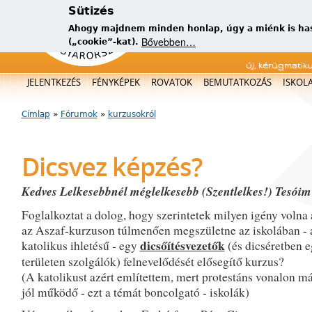
Sütizés
Ahogy majdnem minden honlap, úgy a miénk is has
Bővebben…
(„cookie”-kat).
új, kérügmatik
Főmenü
JELENTKEZÉS
FÉNYKÉPEK
ROVATOK
BEMUTATKOZÁS
ISKOL
Címlap
»
Fórumok
»
kurzusokról
Jelenlegi hely
Dicsvez képzés?
Kedves Lelkesebbnél méglelkesebb (Szentlelkes!) Tesóim
Foglalkoztat a dolog, hogy szerintetek milyen igény volna 
az Aszaf-kurzuson túlmenően megszületne az iskolában - 
dicsőítésvezetők
katolikus ihletésű - egy
(és dicséretben 
területen szolgálók) felnevelődését elősegítő kurzus?
(A katolikust azért említettem, mert protestáns vonalon m
jól működő - ezt a témát boncolgató - iskolák)