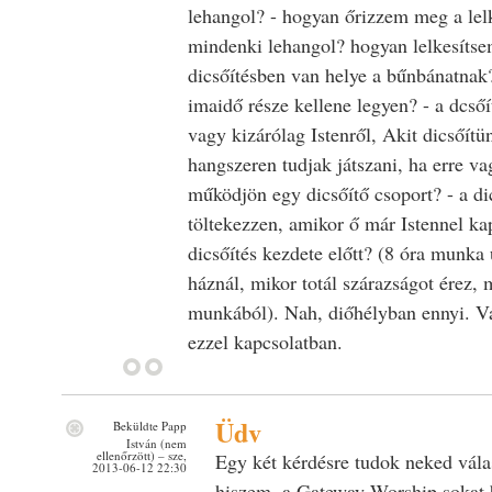
lehangol? - hogyan őrizzem meg a lel
mindenki lehangol? hogyan lelkesítsem
dicsőítésben van helye a bűnbánatnak
imaidő része kellene legyen? - a dcsőít
vagy kizárólag Istenről, Akit dicsőítü
hangszeren tudjak játszani, ha erre va
működjön egy dicsőítő csoport? - a di
töltekezzen, amikor ő már Istennel kap
dicsőítés kezdete előtt? (8 óra munka 
háznál, mikor totál szárazságot érez, 
munkából). Nah, diőhélyban ennyi. V
ezzel kapcsolatban.
Üdv
Beküldte
Papp
István (nem
ellenőrzött)
– sze,
Egy két kérdésre tudok neked vála
2013-06-12 22:30
hiszem, a Gateway Worship sokat b