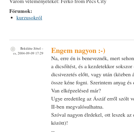
Várom véleményeteket: Ferkó from Pécs City
Fórumok:
kurzusokról
Engem nagyon :-)
Beküldte
Jóbel
–
cs, 2004-09-09 17:29
Na, erre én is beneveznék, mert seho
a dicsőítést, és a kezdetekkor sokszo
dicsivezetés előtt, vagy után (közben á
össze kéne fogni. Szerintem anyag és 
Van elképzelésed már?
Ugye eredetileg az Ászáf erről szólt v
II-ben megvalósulhatna.
Szóval nagyon élrdekel, ott leszek az 
között)!
--