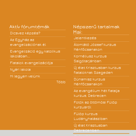
Aktív fórumtémák
Népszerű tartalmak
Mai:
Dicsvez képzés?
Jelentkezés
Az Egyház az
evangelizációnak él
Álomlátó József kurzus
Ménfőcsanakon
Evangelizáció egy katolikus
iskolában...
Kornéliusz kurzus
Salgótarjánban
Fiatalok evangelizációja
Új élet Krisztusban kurzus
Nyári iskola
fiataloknak Szegeden
Mi legyen velünk
Dünamisz kurzus
Több
Ménfőcsanakon
Az evangélium hét fiatalja
kurzus, Debrecen
Fotók az öttömösi Fülöp
kurzusról
Fülöp kurzus
Ludányhalásziban
Új élet Krisztusban
Debrecenben