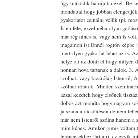
úgy működik ha rájuk nézel. Be kel
mondattal hogy jobban elengedjék
gyakorlatot csinálni velük (pl. mos
Isten felé, ezzel néha olyan gátlá
már rég nincs is, vagy nem is volt,
magamon is) Ennél rögtön képbe j
mert ilyen gyakorlat lehet az is. 
helye ott az dönti el hogy milyen d
honnan hova tartanak a dalok. 3. A
szólhat, vagy kizárólag Istenről,
szólhat rólatok. Minden szeminár
azzal kezdték hogy elsőnek tisztáz
dobos azt mondta hogy nagyon sok
játszana a dicsőítésen de nem lehe
már nem Istenről szólna hanem a s
mire képes. Amikor gimis voltam 
ferencesekhez jártam), az egyik mi