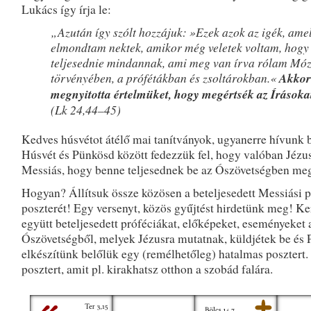
Lukács így írja le:
„Azután így szólt hozzájuk: »Ezek azok az igék, ame
elmondtam nektek, amikor még veletek voltam, hogy 
teljesednie mindannak, ami meg van írva rólam Mó
törvényében, a prófétákban és zsoltárokban.«
Akkor
megnyitotta értelmüket, hogy megértsék az Írásoka
(Lk 24,44–45)
Kedves húsvétot átélő mai tanítványok, ugyanerre hívunk 
Húsvét és Pünkösd között fedezzük fel, hogy valóban Jézu
Messiás, hogy benne teljesednek be az Ószövetségben meg
Hogyan? Állítsuk össze közösen a beteljesedett Messiási p
poszterét! Egy versenyt, közös gyűjtést hirdetünk meg! K
együtt beteljesedett próféciákat, előképeket, eseményeket 
Ószövetségből, melyek Jézusra mutatnak, küldjétek be és
elkészítünk belőlük egy (remélhetőleg) hatalmas posztert.
posztert, amit pl. kirakhatsz otthon a szobád falára.