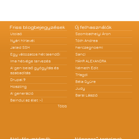
Friss blogbejegyzések
Új felhasználók
Utolsó
Szombathelyi Áron
Nyári hírlevél
Tóth Andrea
Jailed SSH
herczegnoemi
Egy változatos hét teendői
Sanci
Ima hétvége tervezés
MÁHR ALEXANDRA
A! gen belső gyógyítás és
Németh Edit
szabadítás
TMagdi
Drupal 9
Béla Gyüre
Hoszting
Judy
A! generáció
Barsi László
Beindul az élet :-)
Több
Aktív fórumtémák
Népszerű tartalmak