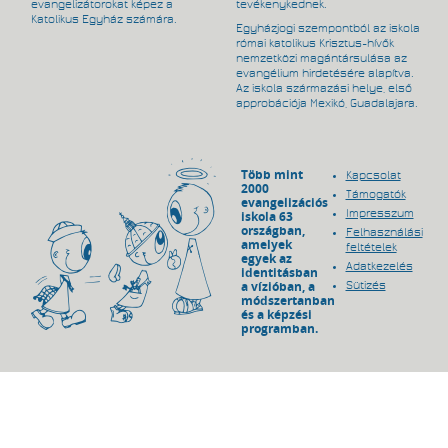
evangelizátorokat képez a
tevékenykednek.
Katolikus Egyház számára.
Egyházjogi szempontból az iskola
római katolikus Krisztus-hívők
nemzetközi magántársulása az
evangélium hirdetésére alapítva.
Az iskola származási helye, első
approbációja Mexikó, Guadalajara.
Több mint
Kapcsolat
2000
Támogatók
evangelizációs
Impresszum
iskola 63
országban,
Felhasználási
amelyek
feltételek
egyek az
Adatkezelés
identitásban
a vízióban, a
Sütizés
módszertanban
és a képzési
programban.