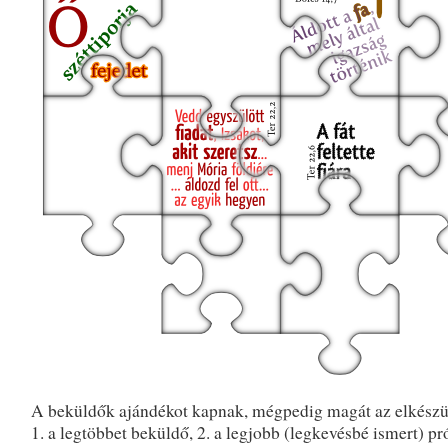
A beküldők ajándékot kapnak, mégpedig magát az elkészül
1. a legtöbbet beküldő, 2. a legjobb (legkevésbé ismert) pr