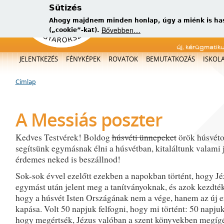
Sütizés
Ahogy majdnem minden honlap, úgy a miénk is has
Bővebben…
(„cookie”-kat).
új, kérügmatik
Főmenü
JELENTKEZÉS
FÉNYKÉPEK
ROVATOK
BEMUTATKOZÁS
ISKOL
Címlap
Jelenlegi hely
A Messiás poszter
Kedves Testvérek! Boldog
húsvéti ünnepeket
örök húsvéto
segítsünk egymásnak élni a húsvétban, kitaláltunk valami 
érdemes neked is beszállnod!
Sok-sok évvel ezelőtt ezekben a napokban történt, hogy Jé
egymást után jelent meg a tanítványoknak, és azok kezdték
hogy a húsvét Isten Országának nem a vége, hanem az új e
kapása. Volt 50 napjuk felfogni, hogy mi történt: 50 napjuk 
hogy megértsék, Jézus valóban a szent könyvekben megígé