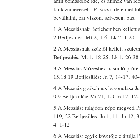
amit bemásolok ide, és akinek van idej
fantázianeveket :-P Bocsi, de ennél t
bevállalni, ezt viszont szivesen. pax
1.A Messiásnak Betlehemben kellett sz
2 Betljesülés: Mt 2, 1-6, Lk 2, 1-20.
2.A Messiásnak szűztől kellett születn
Betljesülés: Mt 1, 18-25. Lk 1, 26-38
3.A Messiás Mózeshez hasonló prófét
15.18.19 Betljesülés: Jn 7, 14-17, 40
4.A Messiás győzelmes bevonulása Je
9,9 Betljesülés: Mt 21, 1-9 Jn 12, 12-
5.A Messiást tulajdon népe megveti Pró
119, 22 Betljesülés: Jn 1, 11, Jn 12, 
4, 1-12
6.A Messiást egyik követője elárulja P