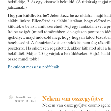
beküldője, 3. és egy kisorsolt beküldő. (A titkárság tagjai
játszanak.)
Hogyan küldhetsz be?
Jelentkezz be az oldalra, majd katt
alábbi linkre. Ellenőrizd az alábbi listában, hogy előtted 
küldték-e be azt, amit szeretnél. Adj egy fantázianevet a p
írd be az igét (minél tömörebben, de egészen pontosan idé
igehelyet, majd indokold meg, hogy hogyan látod Jézusban
beteljesedni. A fantázianév és az indoklás nem fog rákerül
poszterre. Ha sikeresen rögzítetted, akkor láthatod alul a l
beküldtél. Május 20-ig várjuk a beküldéseket. Hajrá, hadd
össze minél több!
Beküldött messiási próféciák
Nekem van összegyűjtve
Beküldte
éva
– p,
2010-04-16 11:21
Nekem van összegyűjtve csomó igehel