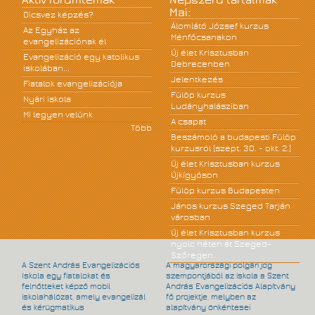
Mai:
Dicsvez képzés?
Álomlátó József kurzus
Az Egyház az
Ménfőcsanakon
evangelizációnak él
Új élet Krisztusban
Evangelizáció egy katolikus
Debrecenben
iskolában...
Jelentkezés
Fiatalok evangelizációja
Fülöp kurzus
Nyári iskola
Ludányhalásziban
Mi legyen velünk
A csapat
Több
Beszámoló a budapesti Fülöp
kurzusról (szept. 30. - okt. 2.)
Új élet Krisztusban kurzus
Újkígyóson
Fülöp kurzus Budapesten
János kurzus Szeged Tarján
városban
Új élet Krisztusban kurzus
nyolc héten át Szeged-
Szőregen
A Szent András Evangelizációs
A magyarországi polgári jog
Iskola egy fiatalokat és
szempontjából az iskola a Szent
felnőtteket képző mobil
András Evangelizációs Alapítvány
iskolahálózat, amely evangelizál
fő projektje, melyben az
és kérügmatikus
alapítvány önkéntesei