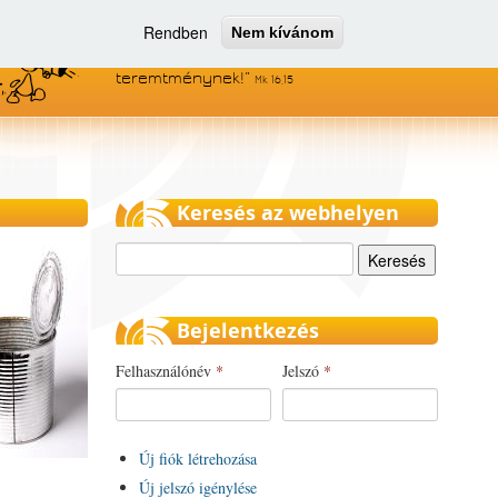
Rendben
Nem kívánom
Menjetek el az egész világra, és
hirdessétek az evangéliumot minden
teremtménynek!
Mk 16,15
Keresés az webhelyen
Keresés
Bejelentkezés
Felhasználónév
*
Jelszó
*
Új fiók létrehozása
Új jelszó igénylése