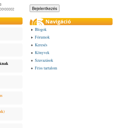
3
-00100002
Navigáció
Blogok
Fórumok
Keresés
Könyvek
Szavazások
oknak
Friss tartalom
us
ak)