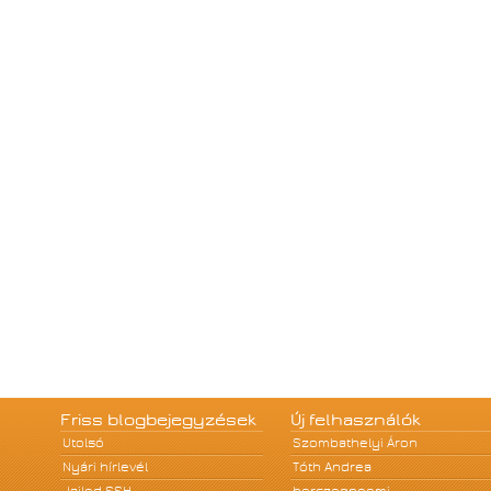
Friss blogbejegyzések
Új felhasználók
Utolsó
Szombathelyi Áron
Nyári hírlevél
Tóth Andrea
Jailed SSH
herczegnoemi