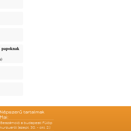
ét papoknak
a)
Népszerű tartalmak
Mai:
Beszámoló a budapesti Fülöp
kurzusról (szept. 30. - okt. 2.)