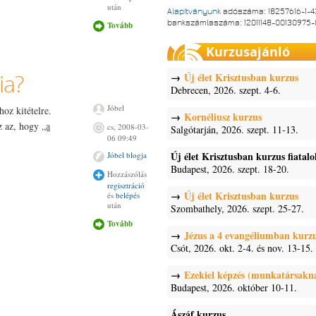
után
Alapítványunk
adószáma: 18257616-1-4
bankszámlaszáma: 12011148-00130975
Tovább
Miért állt az
oldal két
napig?
Kurzusajánló
tartalommal
kapcsolatosan
ia?
Új élet Krisztusban kurzus
Debrecen, 2026. szept. 4-6.
Jóbel
oz kitételre.
Kornéliusz kurzus
az az, hogy
„a
cs, 2008-03-
Salgótarján, 2026. szept. 11-13.
06 09:49
Új élet Krisztusban kurzus fiatal
Jóbel blogja
Budapest, 2026. szept. 18-20.
Hozzászólás
regisztráció
Új élet Krisztusban kurzus
és
belépés
után
Szombathely, 2026. szept. 25-27.
Tovább
A legszebb
Biblia az
Jézus a 4 evangéliumban kurz
Aranybiblia?
Csót, 2026. okt. 2-4. és nov. 13-15.
tartalommal
kapcsolatosan
Ezekiel képzés (munkatársakn
Budapest, 2026. október 10-11.
Ászáf kurzus