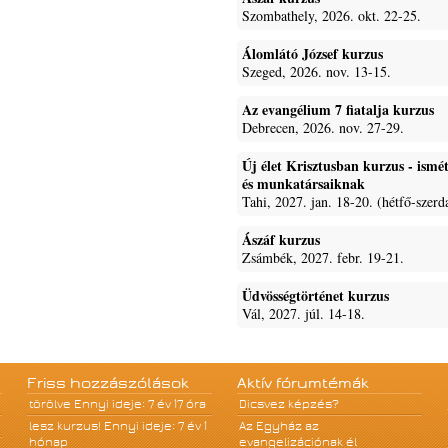
Szombathely, 2026. okt. 22-25.
Álomlátó József kurzus
Szeged, 2026. nov. 13-15.
Az evangélium 7 fiatalja kurzus
Debrecen, 2026. nov. 27-29.
Új élet Krisztusban kurzus - ism
és munkatársaiknak
Tahi, 2027. jan. 18-20. (hétfő-szerd
Ászáf kurzus
Zsámbék, 2027. febr. 19-21.
Üdvösségtörténet kurzus
Vál, 2027. júl. 14-18.
Friss hozzászólások
Aktív fórumtémák
törölve
Ennyi ideje: 7 év 17 óra
Dicsvez képzés?
lesz kurzus!
Ennyi ideje: 7 év 1
Az Egyház az
hónap
evangelizációnak él