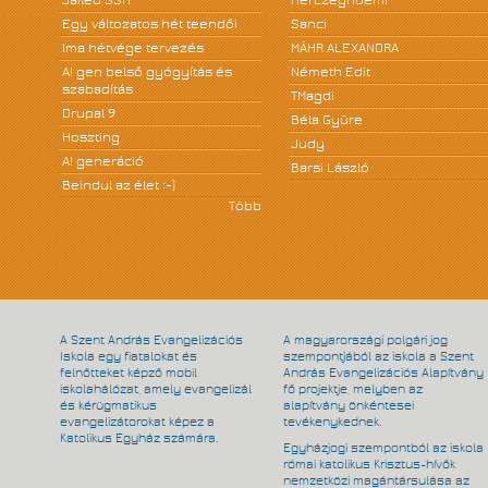
Egy változatos hét teendői
Sanci
Ima hétvége tervezés
MÁHR ALEXANDRA
A! gen belső gyógyítás és
Németh Edit
szabadítás
TMagdi
Drupal 9
Béla Gyüre
Hoszting
Judy
A! generáció
Barsi László
Beindul az élet :-)
Több
A Szent András Evangelizációs
A magyarországi polgári jog
Iskola egy fiatalokat és
szempontjából az iskola a Szent
felnőtteket képző mobil
András Evangelizációs Alapítvány
iskolahálózat, amely evangelizál
fő projektje, melyben az
és kérügmatikus
alapítvány önkéntesei
evangelizátorokat képez a
tevékenykednek.
Katolikus Egyház számára.
Egyházjogi szempontból az iskola
római katolikus Krisztus-hívők
nemzetközi magántársulása az