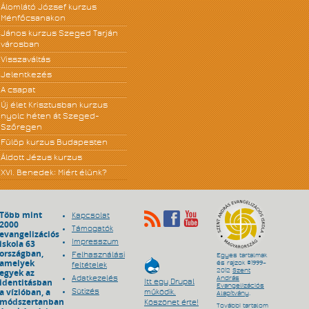
Álomlátó József kurzus
Ménfőcsanakon
János kurzus Szeged Tarján
városban
Visszaváltás
Jelentkezés
A csapat
Új élet Krisztusban kurzus
nyolc héten át Szeged-
Szőregen
Fülöp kurzus Budapesten
Áldott Jézus kurzus
XVI. Benedek: Miért élünk?
Több mint
Kapcsolat
2000
Támogatók
evangelizációs
Impresszum
iskola 63
országban,
Felhasználási
Egyes tartalmak
amelyek
és rajzok ©1999–
feltételek
egyek az
2012
Szent
Adatkezelés
András
identitásban
Itt egy Drupal
Evangelizációs
a vízióban, a
Sütizés
működik.
Alapítvány
.
módszertanban
Köszönet érte!
További tartalom