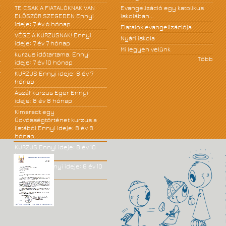
TE CSAK A FIATALÓKNAK VAN
Evangelizáció egy katolikus
ELÖSZÖR SZEGEDEN
Ennyi
iskolában...
ideje: 7 év 6 hónap
Fiatalok evangelizációja
VÉGE A KURZUSNAK!
Ennyi
Nyári iskola
ideje: 7 év 7 hónap
Mi legyen velünk
kurzus időtartama.
Ennyi
Több
ideje: 7 év 10 hónap
KURZUS
Ennyi ideje: 8 év 7
hónap
Ászáf kurzus Eger
Ennyi
ideje: 8 év 8 hónap
Kimaradt egy
Üdvösségtörténet kurzus a
listából
Ennyi ideje: 8 év 8
hónap
KURZUS
Ennyi ideje: 8 év 10
hónap
JÓ KÖNYV!
Ennyi ideje: 8 év 10
hónap