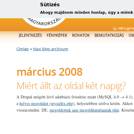
Sütizés
Ahogy majdnem minden honlap, úgy a miénk is
új, kérügm
Főmenü
JELENTKEZÉS
FÉNYKÉPEK
ROVATOK
BEMUTATKOZÁS
IS
Címlap
»
Havi blog archívum
Jelenlegi hely
március 2008
Miért állt az oldal két napig?
A Drupal mögött lévő adatbázis frissítése miatt (MySQL 4.0 → 4.1)
a
helyes megoldást (mysqlfix.php)
, helyesebben szólva későn. Akkor
visszacsinálni. DE,
megoldottuk ami megoldhatatlannak tűnt
. Köszö