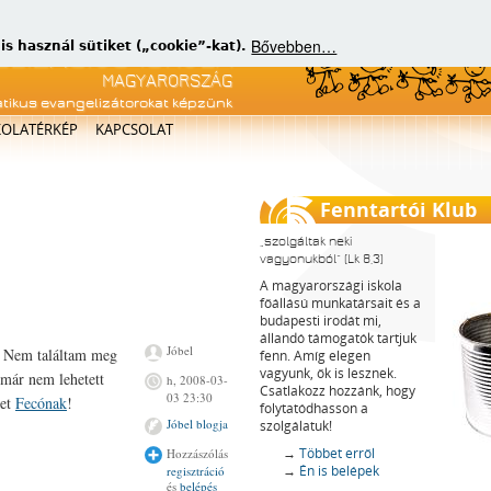
Bővebben…
 használ sütiket („cookie”-kat).
atikus evangelizátorokat képzünk
KOLATÉRKÉP
KAPCSOLAT
Fenntartói Klub
szolgáltak neki
vagyonukból
(Lk 8,3)
A magyarországi iskola
főállású munkatársait és a
budapesti irodát mi,
állandó támogatók tartjuk
Jóbel
. Nem találtam meg
fenn. Amíg elegen
vagyunk, ők is lesznek.
 már nem lehetett
h, 2008-03-
Csatlakozz hozzánk, hogy
03 23:30
net
Fecónak
!
folytatódhasson a
Jóbel blogja
szolgálatuk!
→
Többet erről
Hozzászólás
→
Én is belépek
regisztráció
és
belépés