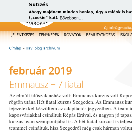
Sütizés
Ahogy majdnem minden honlap, úgy a miénk is has
Bővebben…
(„cookie”-kat).
új, kérügmatik
Főmenü
JELENTKEZÉS
FÉNYKÉPEK
ROVATOK
BEMUTATKOZÁS
ISKOL
Címlap
»
Havi blog archívum
Jelenlegi hely
február 2019
Emmausz + 7 fiatal
Az elmúlt időszak nehéz volt: Emmausz kurzus volt Kapo
rögtön utána Hét fiatal kurzus Szegeden. Az Emmausz kur
fejezetekkel készültem az adaptációs jegyzetben. A team új
kaposváriakkal csináltuk Répás Erával, és nagyon jó tapasz
kurzus team szempontjából is. A hét fiatal kurzust is teljes
teammel csináltuk, hisz Szegedről még csak hárman voltu