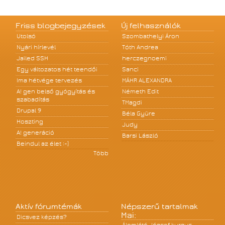
Friss blogbejegyzések
Új felhasználók
Utolsó
Szombathelyi Áron
Nyári hírlevél
Tóth Andrea
Jailed SSH
herczegnoemi
Egy változatos hét teendői
Sanci
Ima hétvége tervezés
MÁHR ALEXANDRA
A! gen belső gyógyítás és
Németh Edit
szabadítás
TMagdi
Drupal 9
Béla Gyüre
Hoszting
Judy
A! generáció
Barsi László
Beindul az élet :-)
Több
Aktív fórumtémák
Népszerű tartalmak
Mai:
Dicsvez képzés?
Álomlátó József kurzus