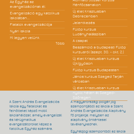
Az Egyház az
Ménfőcsanakon
evangelizációnak él
Új élet Krisztusban
Evangelizáció egy katolikus
Debrecenben
iskolában...
Jelentkezés
Fiatalok evangelizációja
Fülöp kurzus
Nyári iskola
Ludányhalásziban
Mi legyen velünk
A csapat
Több
Beszámoló a budapesti Fülöp
kurzusról (szept. 30. - okt. 2.)
Új élet Krisztusban kurzus
Újkígyóson
Fülöp kurzus Budapesten
János kurzus Szeged Tarján
városban
Új élet Krisztusban kurzus
nyolc héten át Szeged-
Szőregen
A Szent András Evangelizációs
A magyarországi polgári jog
Iskola egy fiatalokat és
szempontjából az iskola a Szent
felnőtteket képző mobil
András Evangelizációs Alapítvány
iskolahálózat, amely evangelizál
fő projektje, melyben az
és kérügmatikus
alapítvány önkéntesei
evangelizátorokat képez a
tevékenykednek.
Katolikus Egyház számára.
Egyházjogi szempontból az iskola