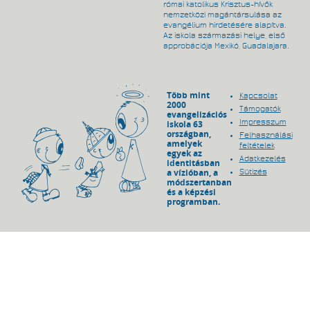
római katolikus Krisztus-hívők
nemzetközi magántársulása az
evangélium hirdetésére alapítva.
Az iskola származási helye, első
approbációja Mexikó, Guadalajara.
Több mint
Kapcsolat
2000
Támogatók
evangelizációs
Impresszum
iskola 63
országban,
Felhasználási
amelyek
feltételek
egyek az
Adatkezelés
identitásban
a vízióban, a
Sütizés
módszertanban
és a képzési
programban.