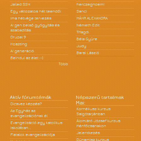
Jailed SSH
herczegnoemi
Egy változatos hét teendői
Sanci
Ima hétvége tervezés
MÁHR ALEXANDRA
A! gen belső gyógyítás és
Németh Edit
szabadítás
TMagdi
Drupal 9
Béla Gyüre
Hoszting
Judy
A! generáció
Barsi László
Beindul az élet :-)
Több
Aktív fórumtémák
Népszerű tartalmak
Mai:
Dicsvez képzés?
Kornéliusz kurzus
Az Egyház az
Salgótarjánban
evangelizációnak él
Álomlátó József kurzus
Evangelizáció egy katolikus
Ménfőcsanakon
iskolában...
Jelentkezés
Fiatalok evangelizációja
Dünamisz kurzus