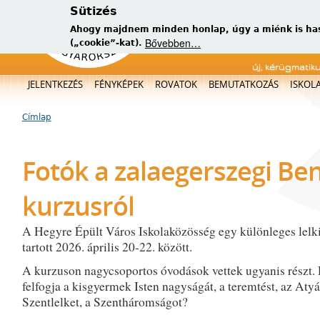
Sütizés
Ahogy majdnem minden honlap, úgy a miénk is has
Bővebben…
(„cookie”-kat).
új, kérügmatik
Főmenü
JELENTKEZÉS
FÉNYKÉPEK
ROVATOK
BEMUTATKOZÁS
ISKOL
Címlap
Jelenlegi hely
Fotók a zalaegerszegi Be
kurzusról
A Hegyre Épült Város Iskolaközösség egy különleges lelki
tartott 2026. április 20-22. között.
A kurzuson nagycsoportos óvodások vettek ugyanis részt.
felfogja a kisgyermek Isten nagyságát, a teremtést, az Atyát
Szentlelket, a Szentháromságot?