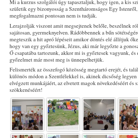
Mi a kurzus szolgálói úgy tapasztaljuk, hogy igen, a kis s
születik egy bizonyosság a Szentháromságos Egy Istenről
megfogalmazni pontosan nem is tudják.
Lerajzolják viszont amit megsejtenek belőle, beszélnek ró
sajátosan, gyermeknyelven. Rádöbbennek a bűn sötétségére
megteszik a hit apró lépéseit amikor döntés elé állítjuk őke
hogy van egy győztesünk, Jézus, aki már legyőzte a gonosz
Ő csapatába tartozunk, akkor mi is győztesek vagyunk, és 
győzelmet már most meg is ünnepelhetjük.
Felismerték az összefogó közösség megtartó erejét, és talá
különös módon a Szentlélekkel is, akinek dicsőség legyen
elvégzett munkájáért, az elvetett magok növekedéséért és 
szökkenéséért!