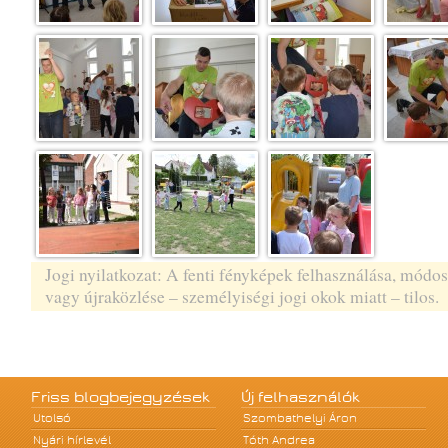
Jogi nyilatkozat: A fenti fényképek felhasználása, módos
vagy újraközlése – személyiségi jogi okok miatt – tilos.
Friss blogbejegyzések
Új felhasználók
Utolsó
Szombathelyi Áron
Nyári hírlevél
Tóth Andrea