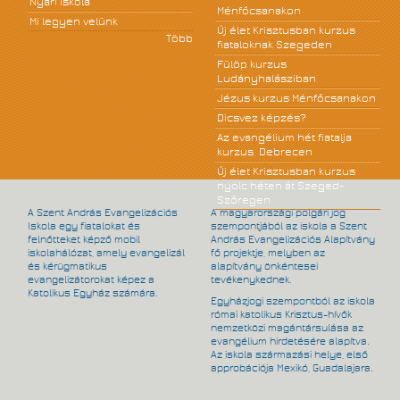
Nyári iskola
Ménfőcsanakon
Mi legyen velünk
Új élet Krisztusban kurzus
Több
fiataloknak Szegeden
Fülöp kurzus
Ludányhalásziban
Jézus kurzus Ménfőcsanakon
Dicsvez képzés?
Az evangélium hét fiatalja
kurzus, Debrecen
Új élet Krisztusban kurzus
nyolc héten át Szeged-
Szőregen
A Szent András Evangelizációs
A magyarországi polgári jog
Iskola egy fiatalokat és
szempontjából az iskola a Szent
felnőtteket képző mobil
András Evangelizációs Alapítvány
iskolahálózat, amely evangelizál
fő projektje, melyben az
és kérügmatikus
alapítvány önkéntesei
evangelizátorokat képez a
tevékenykednek.
Katolikus Egyház számára.
Egyházjogi szempontból az iskola
római katolikus Krisztus-hívők
nemzetközi magántársulása az
evangélium hirdetésére alapítva.
Az iskola származási helye, első
approbációja Mexikó, Guadalajara.