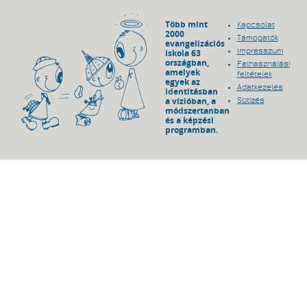
Több mint
Kapcsolat
2000
Támogatók
evangelizációs
Impresszum
iskola 63
országban,
Felhasználási
amelyek
feltételek
egyek az
Adatkezelés
identitásban
a vízióban, a
Sütizés
módszertanban
és a képzési
programban.