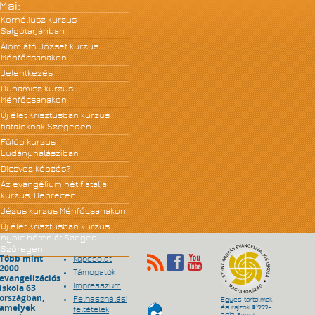
Mai:
Kornéliusz kurzus
Salgótarjánban
Álomlátó József kurzus
Ménfőcsanakon
Jelentkezés
Dünamisz kurzus
Ménfőcsanakon
Új élet Krisztusban kurzus
fiataloknak Szegeden
Fülöp kurzus
Ludányhalásziban
Dicsvez képzés?
Az evangélium hét fiatalja
kurzus, Debrecen
Jézus kurzus Ménfőcsanakon
Új élet Krisztusban kurzus
nyolc héten át Szeged-
Szőregen
Több mint
Kapcsolat
2000
Támogatók
evangelizációs
Impresszum
iskola 63
országban,
Felhasználási
Egyes tartalmak
amelyek
és rajzok ©1999–
feltételek