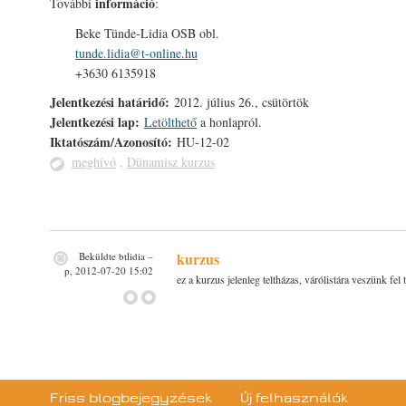
információ
További
:
Beke Tünde-Lidia OSB obl.
tunde.lidia@t-online.hu
+3630 6135918
Jelentkezési határidő:
2012. július 26., csütörtök
Jelentkezési lap:
Letölthető
a honlapról.
Iktatószám/Azonosító:
HU-12-02
meghívó
,
Dünamisz kurzus
kurzus
Beküldte
btlidia
–
p, 2012-07-20 15:02
ez a kurzus jelenleg teltházas, várólistára veszünk fel
Friss blogbejegyzések
Új felhasználók