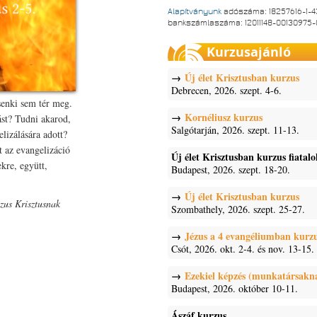
Alapítványunk
adószáma: 18257616-1-4
bankszámlaszáma: 12011148-00130975
Kurzusajánló
Új élet Krisztusban kurzus
Debrecen, 2026. szept. 4-6.
senki sem tér meg.
Kornéliusz kurzus
ást? Tudni akarod,
Salgótarján, 2026. szept. 11-13.
lizálására adott?
 az evangelizáció
Új élet Krisztusban kurzus fiatal
kre, együtt,
Budapest, 2026. szept. 18-20.
Új élet Krisztusban kurzus
zus Krisztusnak
Szombathely, 2026. szept. 25-27.
Jézus a 4 evangéliumban kurz
Csót, 2026. okt. 2-4. és nov. 13-15.
Ezekiel képzés (munkatársakn
Budapest, 2026. október 10-11.
Ászáf kurzus