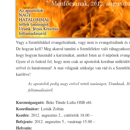
Vagy a Szentlélekkel evangelizálunk, vagy nem is evangelizálunk és 
De hogyan kell? Meg akarod tanulni a Szentlélekre való ráhagyatkoz
hogy hogyan használd a karizmákat, amiket Isten az ő népének evange
Gyere el és fedezd fel, hogy nem csak az apostolok korában működött
erővel és hatalommal! A mai világnak szüksége van rád és a Szentléle
karöltve!
Az apostolok pedig nagy erővel tettek tanúságot, Urunknak, Jé
feltámadásáról.
Kurzusigazgató:
Beke Tünde-Lidia OSB obl.
Koordinátor:
Lesták Zoltán
Kezdés:
2012. augusztus 2., csütörtök 18.00 –
Befejezés:
2012. augusztus 5., vasárnap 15.00 –
Helyszín: