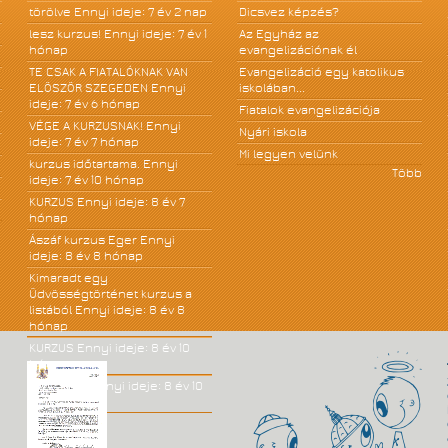
törölve
Ennyi ideje: 7 év 2 nap
Dicsvez képzés?
lesz kurzus!
Ennyi ideje: 7 év 1
Az Egyház az
hónap
evangelizációnak él
TE CSAK A FIATALÓKNAK VAN
Evangelizáció egy katolikus
ELÖSZÖR SZEGEDEN
Ennyi
iskolában...
ideje: 7 év 6 hónap
Fiatalok evangelizációja
VÉGE A KURZUSNAK!
Ennyi
Nyári iskola
ideje: 7 év 7 hónap
Mi legyen velünk
kurzus időtartama.
Ennyi
Több
ideje: 7 év 10 hónap
KURZUS
Ennyi ideje: 8 év 7
hónap
Ászáf kurzus Eger
Ennyi
ideje: 8 év 8 hónap
Kimaradt egy
Üdvösségtörténet kurzus a
listából
Ennyi ideje: 8 év 8
hónap
KURZUS
Ennyi ideje: 8 év 10
hónap
JÓ KÖNYV!
Ennyi ideje: 8 év 10
hónap