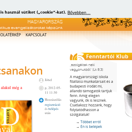
Bővebben…
 használ sütiket („cookie”-kat).
atikus evangelizátorokat képzünk
KOLATÉRKÉP
KAPCSOLAT
Fenntartói Klub
szolgáltak neki
csanakon
vagyonukból
(Lk 8,3)
A magyarországi iskola
Jóbel
főállású munkatársait és a
budapesti irodát mi,
a alakul még a
p, 2012-05-
állandó támogatók tartjuk
11 11:30
fenn. Amíg elegen
Hozzászólás
vagyunk, ők is lesznek.
regisztráció
Csatlakozz hozzánk, hogy
és
belépés
folytatódhasson a
után
szolgálatuk!
→
Többet erről
→
Én is belépek