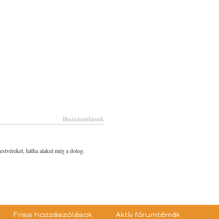
Hozzászólások
 testvéreket, hátha alakul még a dolog.
Friss hozzászólások
Aktív fórumtémák