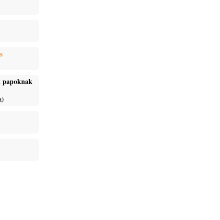
s
ét papoknak
a)