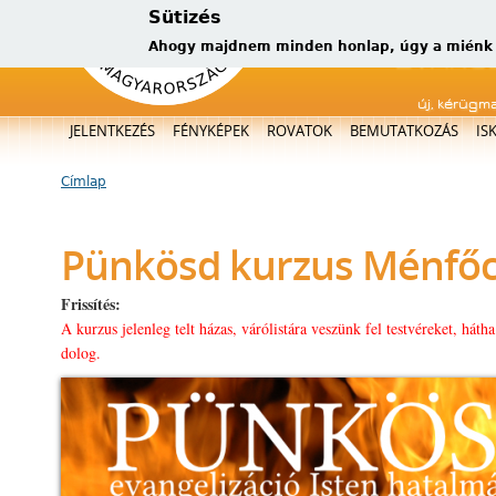
Sütizés
Ahogy majdnem minden honlap, úgy a miénk is
új, kérügm
Főmenü
JELENTKEZÉS
FÉNYKÉPEK
ROVATOK
BEMUTATKOZÁS
IS
Címlap
Jelenlegi hely
Pünkösd kurzus Ménfő
Frissítés:
A kurzus jelenleg telt házas, várólistára veszünk fel testvéreket, háth
dolog.