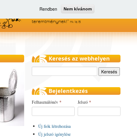
Rendben
Nem kívánom
Menjetek el az egész világra, és
hirdessétek az evangéliumot minden
teremtménynek!
Mk 16,15
Keresés az webhelyen
Keresés
Bejelentkezés
Felhasználónév
*
Jelszó
*
Új fiók létrehozása
Új jelszó igénylése