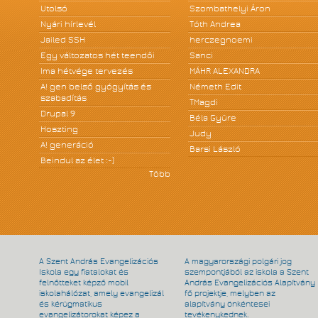
Utolsó
Szombathelyi Áron
Nyári hírlevél
Tóth Andrea
Jailed SSH
herczegnoemi
Egy változatos hét teendői
Sanci
Ima hétvége tervezés
MÁHR ALEXANDRA
A! gen belső gyógyítás és
Németh Edit
szabadítás
TMagdi
Drupal 9
Béla Gyüre
Hoszting
Judy
A! generáció
Barsi László
Beindul az élet :-)
Több
A Szent András Evangelizációs
A magyarországi polgári jog
Iskola egy fiatalokat és
szempontjából az iskola a Szent
felnőtteket képző mobil
András Evangelizációs Alapítvány
iskolahálózat, amely evangelizál
fő projektje, melyben az
és kérügmatikus
alapítvány önkéntesei
evangelizátorokat képez a
tevékenykednek.