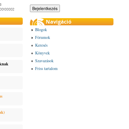
3
-00100002
Navigáció
Blogok
Fórumok
Keresés
Könyvek
Szavazások
oknak
Friss tartalom
us
ak)