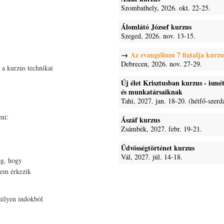
Szombathely, 2026. okt. 22-25.
Álomlátó József kurzus
Szeged, 2026. nov. 13-15.
Az evangélium 7 fiatalja kurzu
Debrecen, 2026. nov. 27-29.
s a kurzus technikai
Új élet Krisztusban kurzus - ism
és munkatársaiknak
Tahi, 2027. jan. 18-20. (hétfő-szerd
eni:
Ászáf kurzus
Zsámbék, 2027. febr. 19-21.
Üdvösségtörténet kurzus
Vál, 2027. júl. 14-18.
eg, hogy
 nem érkezik
milyen indokból