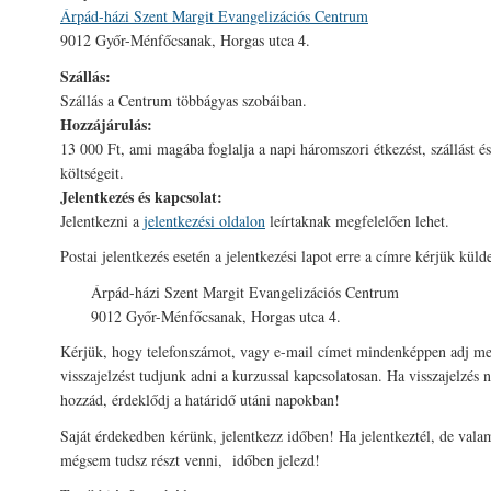
Árpád-házi Szent Margit Evangeli­zációs Centrum
9012 Győr-Ménfőcsanak, Horgas utca 4.
Szállás:
Szállás a Centrum többágyas szobáiban.
Hozzájárulás:
13 000 Ft, ami magába foglalja a napi három­szori étkezést, szállást é
költségeit.
Jelentkezés és kapcsolat:
Jelentkezni a
jelentkezési oldalon
leírtaknak megfelelően lehet.
Postai jelentkezés esetén a jelentkezési lapot erre a címre kérjük küld
Árpád-házi Szent Margit Evangeli­zációs Centrum
9012 Győr-Ménfőcsanak, Horgas utca 4.
Kérjük, hogy telefonszámot, vagy e-mail címet mindenképpen adj m
visszajelzést tudjunk adni a kurzussal kapcsolatosan. Ha visszajelzés
hozzád, érdeklődj a határidő utáni napokban!
Saját érdekedben kérünk, jelentkezz időben! Ha jelentkeztél, de vala
mégsem tudsz részt venni, időben jelezd!