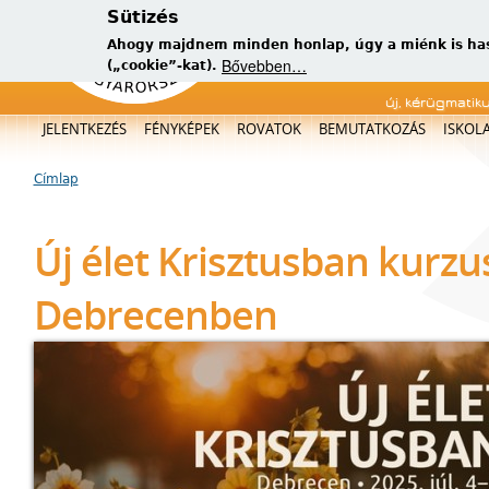
Sütizés
Ahogy majdnem minden honlap, úgy a miénk is has
Bővebben…
(„cookie”-kat).
új, kérügmatik
Főmenü
JELENTKEZÉS
FÉNYKÉPEK
ROVATOK
BEMUTATKOZÁS
ISKOL
Címlap
Jelenlegi hely
Új élet Krisztusban kurzu
Debrecenben