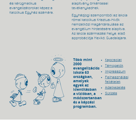
és kérügmatikus
alapítvány önkéntesei
evangelizátorokat képez a
tevékenykednek.
Katolikus Egyház számára.
Egyházjogi szempontból az iskola
római katolikus Krisztus-hívők
nemzetközi magántársulása az
evangélium hirdetésére alapítva.
Az iskola származási helye, első
approbációja Mexikó, Guadalajara.
Több mint
Kapcsolat
2000
Támogatók
evangelizációs
Impresszum
iskola 63
országban,
Felhasználási
amelyek
feltételek
egyek az
Adatkezelés
identitásban
a vízióban, a
Sütizés
módszertanban
és a képzési
programban.