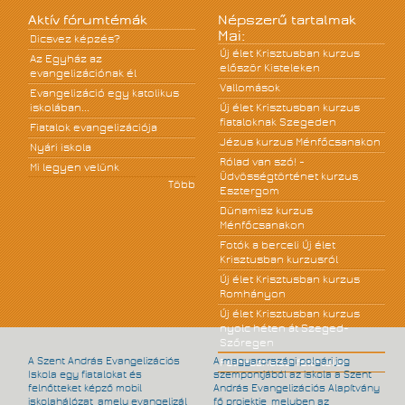
Aktív fórumtémák
Népszerű tartalmak
Mai:
Dicsvez képzés?
Új élet Krisztusban kurzus
Az Egyház az
először Kisteleken
evangelizációnak él
Vallomások
Evangelizáció egy katolikus
iskolában...
Új élet Krisztusban kurzus
fiataloknak Szegeden
Fiatalok evangelizációja
Jézus kurzus Ménfőcsanakon
Nyári iskola
Rólad van szó! -
Mi legyen velünk
Üdvösségtörténet kurzus,
Több
Esztergom
Dünamisz kurzus
Ménfőcsanakon
Fotók a berceli Új élet
Krisztusban kurzusról
Új élet Krisztusban kurzus
Romhányon
Új élet Krisztusban kurzus
nyolc héten át Szeged-
Szőregen
A Szent András Evangelizációs
A magyarországi polgári jog
Felhasználási feltételek
Iskola egy fiatalokat és
szempontjából az iskola a Szent
felnőtteket képző mobil
András Evangelizációs Alapítvány
iskolahálózat, amely evangelizál
fő projektje, melyben az