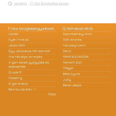
meghívó
,
Új élet Krisztusban kurzus
Friss blogbejegyzések
Új felhasználók
Utolsó
Szombathelyi Áron
Nyári hírlevél
Tóth Andrea
Jailed SSH
herczegnoemi
Egy változatos hét teendői
Sanci
Ima hétvége tervezés
MÁHR ALEXANDRA
A! gen belső gyógyítás és
Németh Edit
szabadítás
TMagdi
Drupal 9
Béla Gyüre
Hoszting
Judy
A! generáció
Barsi László
Beindul az élet :-)
Több