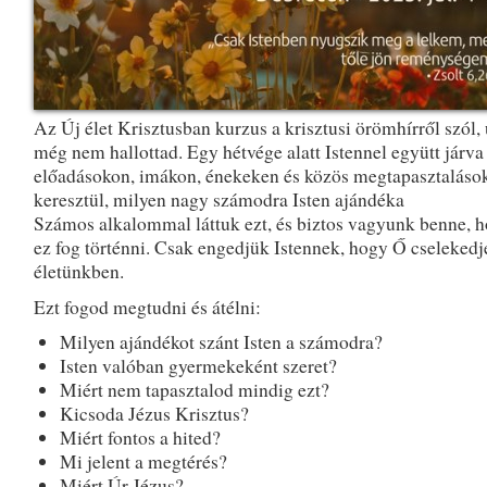
Az Új élet Krisztusban kurzus a krisztusi örömhírről szól,
még nem hallottad. Egy hétvége alatt Istennel együtt járva
előadásokon, imákon, énekeken és közös megtapasztaláso
keresztül, milyen nagy számodra Isten ajándéka
Számos alkalommal láttuk ezt, és biztos vagyunk benne, h
ez fog történni. Csak engedjük Istennek, hogy Ő cselekedj
életünkben.
Ezt fogod megtudni és átélni:
Milyen ajándékot szánt Isten a számodra?
Isten valóban gyermekeként szeret?
Miért nem tapasztalod mindig ezt?
Kicsoda Jézus Krisztus?
Miért fontos a hited?
Mi jelent a megtérés?
Miért Úr Jézus?