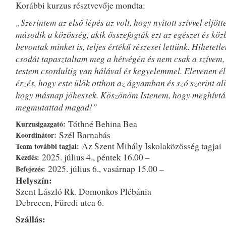
Korábbi kurzus résztvevője mondta:
„Szerintem az első lépés az volt, hogy nyitott szívvel eljött
második a közösség, akik összefogták ezt az egészet és köz
bevontak minket is, teljes értékű részesei lettünk. Hihetetl
csodát tapasztaltam meg a hétvégén és nem csak a szívem,
testem csordultig van hálával és kegyelemmel. Elevenen é
érzés, hogy este ülök otthon az ágyamban és szó szerint al
hogy másnap jöhessek. Köszönöm Istenem, hogy meghívtál
megmutattad magad!”
Tóthné Behina Bea
Kurzusigazgató:
Szél Barnabás
Koordinátor:
Az Szent Mihály Iskolaközösség tagjai
Team további tagjai:
2025. július 4., péntek 16.00 –
Kezdés:
2025. július 6., vasárnap 15.00 –
Befejezés:
Helyszín:
Szent László Rk. Domonkos Plébánia
Debrecen, Füredi utca 6.
Szállás: