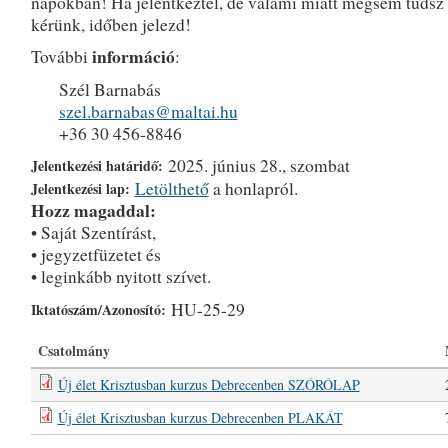
napokban! Ha jelentkeztél, de valami miatt mégsem tudsz r
kérünk, időben jelezd!
információ
További
:
Szél Barnabás
szel.barnabas@maltai.hu
+36 30 456-8846
2025. június 28., szombat
Jelentkezési határidő:
Letölthető
a honlapról.
Jelentkezési lap:
Hozz magaddal:
• Saját Szentírást,
• jegyzetfüzetet és
• leginkább nyitott szívet.
HU-25-29
Iktatószám/Azonosító:
Csatolmány
Új élet Krisztusban kurzus Debrecenben SZÓRÓLAP
Új élet Krisztusban kurzus Debrecenben PLAKÁT