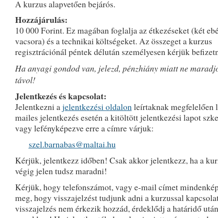
A kurzus alapvetően bejárós.
Hozzájárulás:
10 000 Forint. Ez magában foglalja az étkezéseket (két ebé
vacsora) és a technikai költségeket. Az összeget a kurzus
regisztrációnál péntek délután személyesen kérjük befizetn
Ha anyagi gondod van, jelezd, pénzhiány miatt ne maradj
távol!
Jelentkezés és kapcsolat:
Jelentkezni a
jelentkezési oldalon
leírtaknak megfelelően l
mailes jelentkezés esetén a kitöltött jelentkezési lapot szk
vagy lefényképezve erre a címre várjuk:
szel.barnabas@maltai.hu
Kérjük, jelentkezz időben! Csak akkor jelentkezz, ha a ku
végig jelen tudsz maradni!
Kérjük, hogy telefonszámot, vagy e-mail címet mindenké
meg, hogy visszajelzést tudjunk adni a kurzussal kapcsola
visszajelzés nem érkezik hozzád, érdeklődj a határidő után