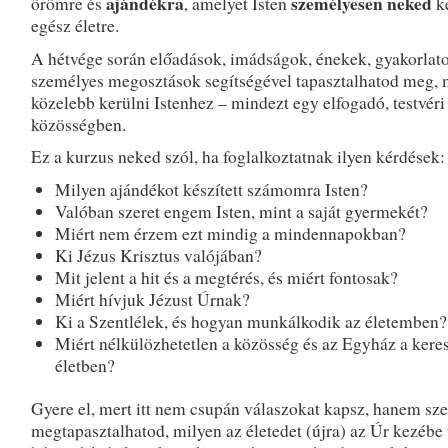
ajándékra
személyesen neked
örömre és
, amelyet Isten
ké
egész életre.
A hétvége során előadások, imádságok, énekek, gyakorlato
személyes megosztások segítségével tapasztalhatod meg, m
közelebb kerülni Istenhez – mindezt egy elfogadó, testvéri
közösségben.
Ez a kurzus neked szól, ha foglalkoztatnak ilyen kérdések:
Milyen ajándékot készített számomra Isten?
Valóban szeret engem Isten, mint a saját gyermekét?
Miért nem érzem ezt mindig a mindennapokban?
Ki Jézus Krisztus valójában?
Mit jelent a hit és a megtérés, és miért fontosak?
Miért hívjuk Jézust Úrnak?
Ki a Szentlélek, és hogyan munkálkodik az életemben?
Miért nélkülözhetetlen a közösség és az Egyház a kere
életben?
Gyere el, mert itt nem csupán válaszokat kapsz, hanem sz
megtapasztalhatod, milyen az életedet (újra) az Úr kezébe 