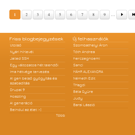
Oldalak
1
…
2
3
4
5
6
7
8
9
Friss blogbejegyzések
Új felhasználók
Utolsó
Szombathelyi Áron
Nyári hírlevél
Tóth Andrea
Jailed SSH
herczegnoemi
Egy változatos hét teendői
Sanci
Ima hétvége tervezés
MÁHR ALEXANDRA
A! gen belső gyógyítás és
Németh Edit
szabadítás
TMagdi
Drupal 9
Béla Gyüre
Hoszting
Judy
A! generáció
Barsi László
Beindul az élet :-)
Több