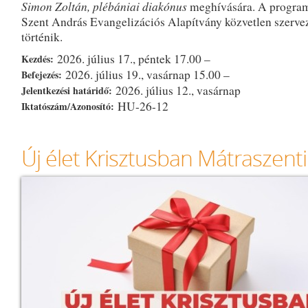
Simon Zoltán, plébániai diakónus
meghívására. A progra
Szent András Evangelizációs Alapítvány közvetlen szerve
történik.
2026. július 17., péntek 17.00 –
Kezdés:
2026. július 19., vasárnap 15.00 –
Befejezés:
2026. július 12., vasárnap
Jelentkezési határidő:
HU-26-12
Iktatószám/Azonosító:
Új élet Krisztusban Mátraszen