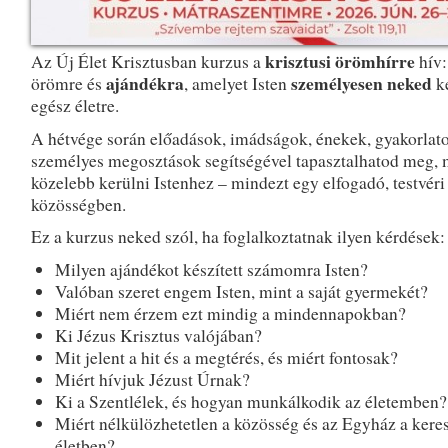
krisztusi örömhírre
Az Új Élet Krisztusban kurzus a
hív:
ajándékra
személyesen neked
örömre és
, amelyet Isten
ké
egész életre.
A hétvége során előadások, imádságok, énekek, gyakorlato
személyes megosztások segítségével tapasztalhatod meg, m
közelebb kerülni Istenhez – mindezt egy elfogadó, testvéri
közösségben.
Ez a kurzus neked szól, ha foglalkoztatnak ilyen kérdések:
Milyen ajándékot készített számomra Isten?
Valóban szeret engem Isten, mint a saját gyermekét?
Miért nem érzem ezt mindig a mindennapokban?
Ki Jézus Krisztus valójában?
Mit jelent a hit és a megtérés, és miért fontosak?
Miért hívjuk Jézust Úrnak?
Ki a Szentlélek, és hogyan munkálkodik az életemben?
Miért nélkülözhetetlen a közösség és az Egyház a kere
életben?