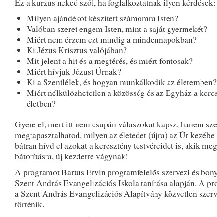
Ez a kurzus neked szól, ha foglalkoztatnak ilyen kérdések:
Milyen ajándékot készített számomra Isten?
Valóban szeret engem Isten, mint a saját gyermekét?
Miért nem érzem ezt mindig a mindennapokban?
Ki Jézus Krisztus valójában?
Mit jelent a hit és a megtérés, és miért fontosak?
Miért hívjuk Jézust Úrnak?
Ki a Szentlélek, és hogyan munkálkodik az életemben?
Miért nélkülözhetetlen a közösség és az Egyház a kere
életben?
Gyere el, mert itt nem csupán válaszokat kapsz, hanem sz
megtapasztalhatod, milyen az életedet (újra) az Úr kezébe 
bátran hívd el azokat a keresztény testvéreidet is, akik meg
bátorításra, új kezdetre vágynak!
A programot Bartus Ervin programfelelős szervezi és bonyo
Szent András Evangelizációs Iskola tanítása alapján. A p
a Szent András Evangelizációs Alapítvány közvetlen szer
történik.