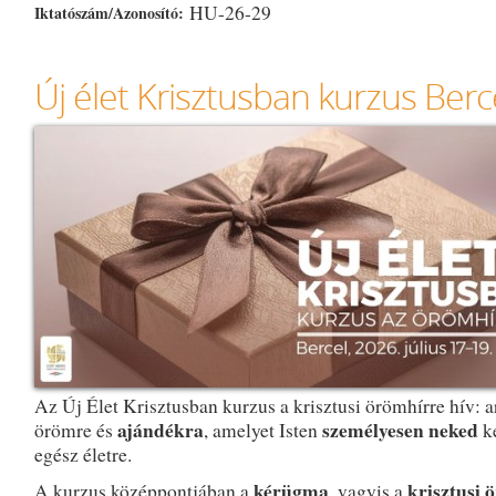
HU-26-29
Iktatószám/Azonosító:
Új élet Krisztusban kurzus Berc
Az Új Élet Krisztusban kurzus a krisztusi örömhírre hív: a
ajándékra
személyesen neked
örömre és
, amelyet Isten
ké
egész életre.
kérügma
krisztusi 
A kurzus középpontjában a
, vagyis a