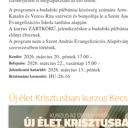
személyesen is megtapasztald az élő Istent.
A programot a budafoki plébániai közösség számára Arm
Katalin és Veress Rita szervezi és bonyolítja le a Szent An
Evangelizációs Iskola tanítása alapján.
A kurzus ZÁRTKÖRŰ, jelentkezéskor a budafoki plébánia
előnyt élveznek.
A program nem a Szent András Evangelizációs Alapítvány
szervezésében történik.
2026. március 20., péntek 17.00 –
Kezdés:
2026. március 22., vasárnap 15.00 –
Befejezés:
2026. március 13., péntek
Jelentkezési határidő:
HU-26-16
Iktatószám/Azonosító:
Új élet Krisztusban kurzus Ke