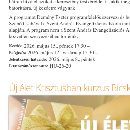
bátran hívd el azokat a keresztény testvéreidet is, akik meg
bátorításra, új kezdetre vágynak!
A programot Demény Eszter programfelelős szervezi és bon
Szabó Csabával a Szent András Evangelizációs Iskola taní
alapján. A program nem a Szent András Evangelizációs A
közvetlen szervezésében történik.
2026. május 15., péntek 17.30 –
Kezdés:
2026. május 17., vasárnap 15.30 –
Befejezés:
2026. május 8., péntek
Jelentkezési határidő:
HU-26-20
Iktatószám/Azonosító:
Új élet Krisztusban kurzus Bics