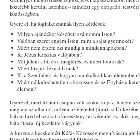
közelebb kerülni Istenhez – mindezt egy elfogadó, testvéri
közösségben.
Gyere el, ha foglalkoztatnak ilyen kérdések:
Milyen ajándékot készített számomra Isten?
Valóban szeret engem Isten, mint a saját gyermekét?
Miért nem érzem ezt mindig a mindennapokban?
Ki Jézus Krisztus valójában?
Mit jelent a hit és a megtérés, és miért fontosak?
Miért hívjuk Jézust Úrnak?
Ki a Szentlélek, és hogyan munkálkodik az életemben?
Miért nélkülözhetetlen a közösség és az Egyház a kere
életben?
Gyere el, mert itt nem csupán válaszokat kapsz, hanem sz
megtapasztalhatod, milyen az életedet (újra) az Úr kezébe 
bátran hívd el azokat a keresztény testvéreidet is, akik meg
bátorításra, új kezdetre vágynak!
A kurzus a kecskeméti Kéfás Közösség meghívására jön lé
Római Katolikus Szentcsalád Plébánián.