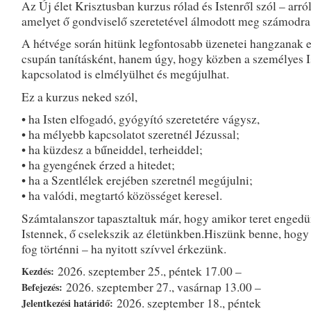
Az Új élet Krisztusban kurzus rólad és Istenről szól – arról 
amelyet ő gondviselő szeretetével álmodott meg számodra
A hétvége során hitünk legfontosabb üzenetei hangzanak e
csupán tanításként, hanem úgy, hogy közben a személyes I
kapcsolatod is elmélyülhet és megújulhat.
Ez a kurzus neked szól,
• ha Isten elfogadó, gyógyító szeretetére vágysz,
• ha mélyebb kapcsolatot szeretnél Jézussal;
• ha küzdesz a bűneiddel, terheiddel;
• ha gyengének érzed a hitedet;
• ha a Szentlélek erejében szeretnél megújulni;
• ha valódi, megtartó közösséget keresel.
Számtalanszor tapasztaltuk már, hogy amikor teret enged
Istennek, ő cselekszik az életünkben.Hiszünk benne, hogy 
fog történni – ha nyitott szívvel érkezünk.
2026. szeptember 25., péntek 17.00 –
Kezdés:
2026. szeptember 27., vasárnap 13.00 –
Befejezés:
2026. szeptember 18., péntek
Jelentkezési határidő: