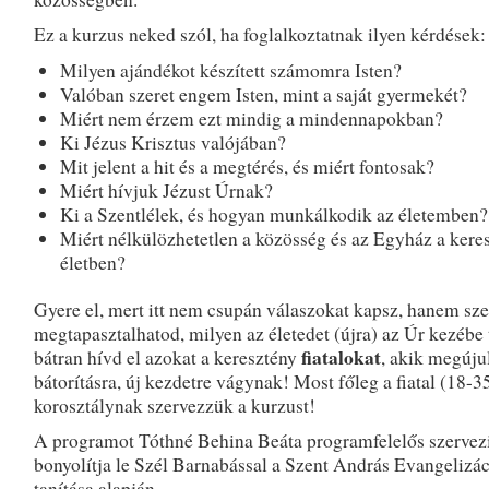
Ez a kurzus neked szól, ha foglalkoztatnak ilyen kérdések:
Milyen ajándékot készített számomra Isten?
Valóban szeret engem Isten, mint a saját gyermekét?
Miért nem érzem ezt mindig a mindennapokban?
Ki Jézus Krisztus valójában?
Mit jelent a hit és a megtérés, és miért fontosak?
Miért hívjuk Jézust Úrnak?
Ki a Szentlélek, és hogyan munkálkodik az életemben?
Miért nélkülözhetetlen a közösség és az Egyház a kere
életben?
Gyere el, mert itt nem csupán válaszokat kapsz, hanem sz
megtapasztalhatod, milyen az életedet (újra) az Úr kezébe 
fiatalokat
bátran hívd el azokat a keresztény
, akik megújul
bátorításra, új kezdetre vágynak! Most főleg a fiatal (18-3
korosztálynak szervezzük a kurzust!
A programot Tóthné Behina Beáta programfelelős szervezi
bonyolítja le Szél Barnabással a Szent András Evangelizác
tanítása alapján.