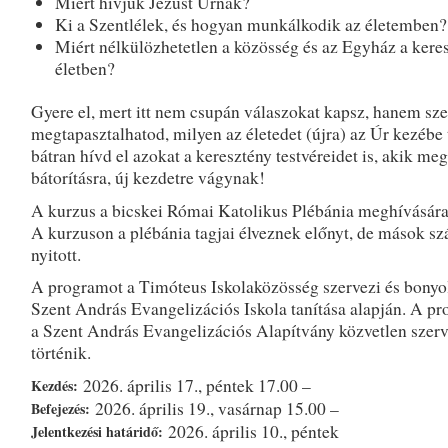
Miért hívjuk Jézust Úrnak?
Ki a Szentlélek, és hogyan munkálkodik az életemben?
Miért nélkülözhetetlen a közösség és az Egyház a kere
életben?
Gyere el, mert itt nem csupán válaszokat kapsz, hanem sz
megtapasztalhatod, milyen az életedet (újra) az Úr kezébe 
bátran hívd el azokat a keresztény testvéreidet is, akik meg
bátorításra, új kezdetre vágynak!
A kurzus a bicskei Római Katolikus Plébánia meghívására 
A kurzuson a plébánia tagjai élveznek előnyt, de mások sz
nyitott.
A programot a Timóteus Iskolaközösség szervezi és bonyolí
Szent András Evangelizációs Iskola tanítása alapján. A p
a Szent András Evangelizációs Alapítvány közvetlen szer
történik.
2026. április 17., péntek 17.00 –
Kezdés:
2026. április 19., vasárnap 15.00 –
Befejezés:
2026. április 10., péntek
Jelentkezési határidő: