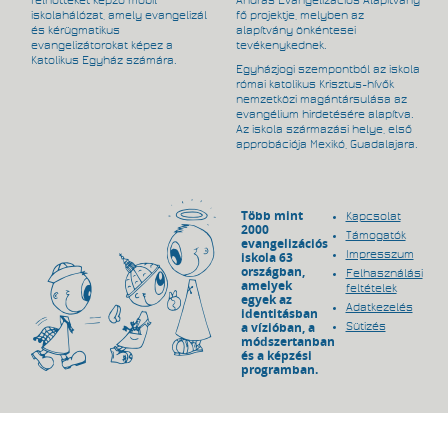
felnőtteket képző mobil
András Evangelizációs Alapítvány
iskolahálózat, amely evangelizál
fő projektje, melyben az
és kérügmatikus
alapítvány önkéntesei
evangelizátorokat képez a
tevékenykednek.
Katolikus Egyház számára.
Egyházjogi szempontból az iskola
római katolikus Krisztus-hívők
nemzetközi magántársulása az
evangélium hirdetésére alapítva.
Az iskola származási helye, első
approbációja Mexikó, Guadalajara.
Több mint
Kapcsolat
2000
Támogatók
evangelizációs
Impresszum
iskola 63
országban,
Felhasználási
amelyek
feltételek
egyek az
Adatkezelés
identitásban
a vízióban, a
Sütizés
módszertanban
és a képzési
programban.