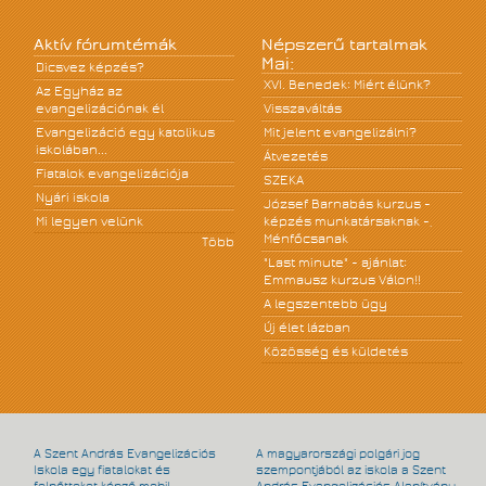
Aktív fórumtémák
Népszerű tartalmak
Mai:
Dicsvez képzés?
XVI. Benedek: Miért élünk?
Az Egyház az
evangelizációnak él
Visszaváltás
Evangelizáció egy katolikus
Mit jelent evangelizálni?
iskolában...
Átvezetés
Fiatalok evangelizációja
SZEKA
Nyári iskola
József Barnabás kurzus -
Mi legyen velünk
képzés munkatársaknak -,
Ménfőcsanak
Több
"Last minute" - ajánlat:
Emmausz kurzus Válon!!
A legszentebb ügy
Új élet lázban
Közösség és küldetés
A Szent András Evangelizációs
A magyarországi polgári jog
Iskola egy fiatalokat és
szempontjából az iskola a Szent