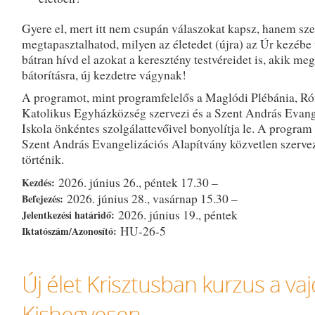
Gyere el, mert itt nem csupán válaszokat kapsz, hanem sz
megtapasztalhatod, milyen az életedet (újra) az Úr kezébe 
bátran hívd el azokat a keresztény testvéreidet is, akik meg
bátorításra, új kezdetre vágynak!
A programot, mint programfelelős a Maglódi Plébánia, R
Katolikus Egyházközség szervezi és a Szent András Evang
Iskola önkéntes szolgálattevőivel bonyolítja le. A program
Szent András Evangelizációs Alapítvány közvetlen szerve
történik.
2026. június 26., péntek 17.30 –
Kezdés:
2026. június 28., vasárnap 15.30 –
Befejezés:
2026. június 19., péntek
Jelentkezési határidő:
HU-26-5
Iktatószám/Azonosító:
Új élet Krisztusban kurzus a va
Kishegyesen