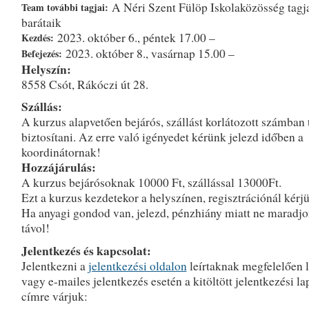
A Néri Szent Fülöp Iskolaközösség tagja
Team további tagjai:
barátaik
2023. október 6., péntek 17.00 –
Kezdés:
2023. október 8., vasárnap 15.00 –
Befejezés:
Helyszín:
8558 Csót, Rákóczi út 28.
Szállás:
A kurzus alapvetően bejárós, szállást korlátozott számban
biztosítani. Az erre való igényedet kérünk jelezd időben a
koordinátornak!
Hozzájárulás:
A kurzus bejárósoknak 10000 Ft, szállással 13000Ft.
Ezt a kurzus kezdetekor a helyszínen, regisztrációnál kérjü
Ha anyagi gondod van, jelezd, pénzhiány miatt ne maradjo
távol!
Jelentkezés és kapcsolat:
Jelentkezni a
jelentkezési oldalon
leírtaknak megfelelően l
vagy e-mailes jelentkezés esetén a kitöltött jelentkezési lap
címre várjuk: