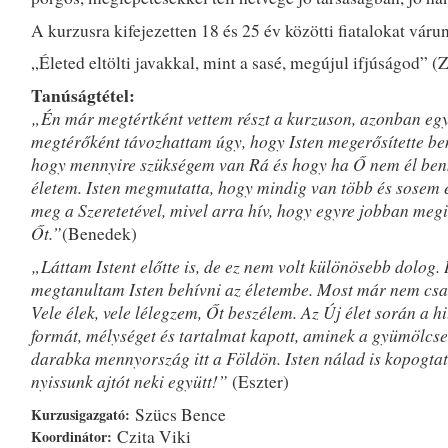
A kurzusra kifejezetten 18 és 25 év közötti fiatalokat váru
„Életed eltölti javakkal, mint a sasé, megújul ifjúságod” (Z
Tanúságtétel:
„Én már megtértként vettem részt a kurzuson, azonban eg
megtérőként távozhattam úgy, hogy Isten megerősítette be
hogy mennyire szükségem van Rá és hogy ha Ő nem él ben
életem. Isten megmutatta, hogy mindig van több és sosem 
meg a Szeretetével, mivel arra hív, hogy egyre jobban me
Őt.”
(Benedek)
„Láttam Istent előtte is, de ez nem volt különösebb dolog. I
megtanultam Isten behívni az életembe. Most már nem csa
Vele élek, vele lélegzem, Őt beszélem. Az Új élet során a h
formát, mélységet és tartalmat kapott, aminek a gyümölcse
darabka mennyország itt a Földön. Isten nálad is kopogtat
nyissunk ajtót neki együtt!”
(Eszter)
Szücs Bence
Kurzusigazgató:
Czita Viki
Koordinátor: