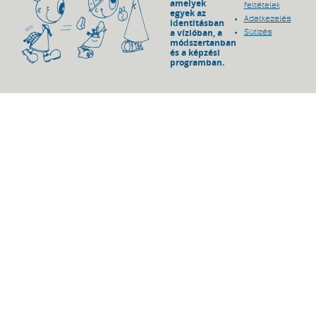
amelyek
feltételek
egyek az
Adatkezelés
identitásban
a vízióban, a
Sütizés
módszertanban
és a képzési
programban.