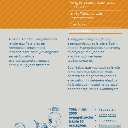
Hány fejezetet naponta az
1328-ból?
Ismét Fülöp kurzus
Debrecenben
Énekfüzet
Jelentkezés
A Szent András Evangelizációs
A magyarországi polgári jog
Iskola egy fiatalokat és
szempontjából az iskola a Szent
felnőtteket képző mobil
András Evangelizációs Alapítvány
iskolahálózat, amely evangelizál
fő projektje, melyben az
és kérügmatikus
alapítvány önkéntesei
evangelizátorokat képez a
tevékenykednek.
Katolikus Egyház számára.
Egyházjogi szempontból az iskola
római katolikus Krisztus-hívők
nemzetközi magántársulása az
evangélium hirdetésére alapítva.
Az iskola származási helye, első
approbációja Mexikó, Guadalajara.
Több mint
Kapcsolat
2000
Támogatók
evangelizációs
Impresszum
iskola 63
országban,
Felhasználási