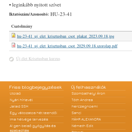
• leginkább nyitott szívet
HU-23-41
Iktatószám/Azonosító:
Csatolmány
hu-23-41_uj_elet_krisztusban_csot_plakat_2023.09.18.jpg
hu-23-41_uj_elet_krisztusban_csot_2029.09.18.szorolap.pdf
Új élet Krisztusban kurzus
Friss blogbejegyzések
Új felhasználók
Utolsó
Szombathelyi Áron
Nyári hírlevél
Tóth Andrea
Jailed SSH
herczegnoemi
Egy változatos hét teendői
Sanci
Ima hétvége tervezés
MÁHR ALEXANDRA
A! gen belső gyógyítás és
Németh Edit
szabadítás