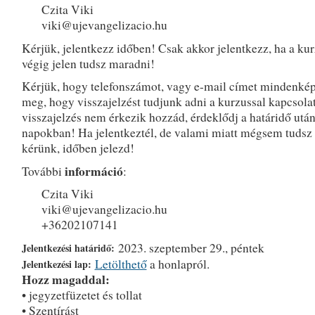
Czita Viki
viki@ujevangelizacio.hu
Kérjük, jelentkezz időben! Csak akkor jelentkezz, ha a ku
végig jelen tudsz maradni!
Kérjük, hogy telefonszámot, vagy e-mail címet mindenké
meg, hogy visszajelzést tudjunk adni a kurzussal kapcsola
visszajelzés nem érkezik hozzád, érdeklődj a határidő után
napokban! Ha jelentkeztél, de valami miatt mégsem tudsz r
kérünk, időben jelezd!
információ
További
:
Czita Viki
viki@ujevangelizacio.hu
+36202107141
2023. szeptember 29., péntek
Jelentkezési határidő:
Letölthető
a honlapról.
Jelentkezési lap:
Hozz magaddal:
• jegyzetfüzetet és tollat
• Szentírást