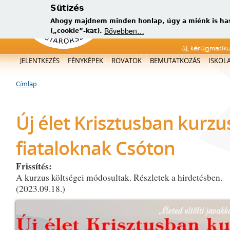
Sütizés
Ahogy majdnem minden honlap, úgy a miénk is has
Bővebben…
(„cookie”-kat).
új, kérügmatik
Főmenü
JELENTKEZÉS
FÉNYKÉPEK
ROVATOK
BEMUTATKOZÁS
ISKOL
Címlap
Jelenlegi hely
Új élet Krisztusban kurzu
fiataloknak Csóton
Frissítés:
A kurzus költségei módosultak. Részletek a hirdetésben.
(2023.09.18.)