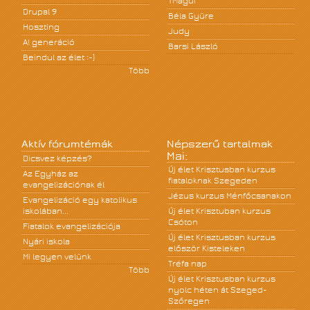
TMagdi
Drupal 9
Béla Gyüre
Hoszting
Judy
A! generáció
Barsi László
Beindul az élet :-)
Több
Aktív fórumtémák
Népszerű tartalmak
Mai:
Dicsvez képzés?
Új élet Krisztusban kurzus
Az Egyház az
fiataloknak Szegeden
evangelizációnak él
Jézus kurzus Ménfőcsanakon
Evangelizáció egy katolikus
iskolában...
Új élet Krisztuban kurzus
Csóton
Fiatalok evangelizációja
Új élet Krisztusban kurzus
Nyári iskola
először Kisteleken
Mi legyen velünk
Tréfa nap
Több
Új élet Krisztusban kurzus
nyolc héten át Szeged-
Szőregen