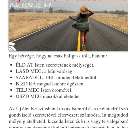
Egy hétvége, hogy ne csak hallgass róla, hanem:
ÉLD ÁT Isten szeretetének mélységét,
LÁSD MEG: a bűn valóság
SZABADULJ FEL minden félelmedtől
BÍZD RÁ magad Istenre egészen
TELJ MEG Isten örömével
OSZD MEG másokkal életedet
Az Új élet Krisztusban kurzus Istenről és a te életedről szó
gondviselő szeretetével eltervezett számodra. Itt megtudod
mélyéig átélheted: kicsoda Isten és ki is vagy te valójában
pörgős, meglepetésekkel teli hétvége jó társaságban, jó ha