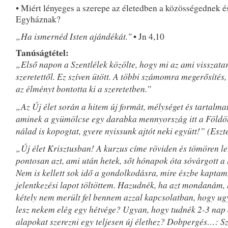
• Miért lényeges a szerepe az életedben a közösségednek é
Egyháznak?
„Ha ismernéd Isten ajándékát."
• Jn 4,10
Tanúságtétel:
„Első napon a Szentlélek közölte, hogy mi az ami visszatart
szeretettől. Ez szíven ütött. A többi számomra megerősítés,
az élményt bontotta ki a szeretetben.”
„Az Új élet során a hitem új formát, mélységet és tartalmat
aminek a gyümölcse egy darabka mennyország itt a Földön
nálad is kopogtat, gyere nyissunk ajtót neki együtt!” (Eszt
„Új élet Krisztusban! A kurzus címe röviden és tömören le
pontosan azt, ami után hetek, sőt hónapok óta sóvárgott a 
Nem is kellett sok idő a gondolkodásra, mire észbe kaptam
jelentkezési lapot töltöttem. Hazudnék, ha azt mondanám
kétely nem merült fel bennem azzal kapcsolatban, hogy ug
lesz nekem elég egy hétvége? Ugyan, hogy tudnék 2-3 nap a
alapokat szerezni egy teljesen új élethez? Dobpergés…: Sz