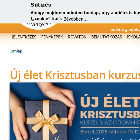
Sütizés
Ahogy majdnem minden honlap, úgy a miénk is has
Bővebben…
(„cookie”-kat).
új, kérügmatik
Főmenü
JELENTKEZÉS
FÉNYKÉPEK
ROVATOK
BEMUTATKOZÁS
ISKOL
Címlap
Jelenlegi hely
Új élet Krisztusban kurzu