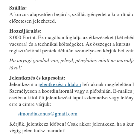
Szállás:
A kurzus alapvetően bejárós, szállásigényedet a koordinát
előzetesen jelezheted.
Hozzájárulás:
8 000 Forint. Ez magában foglalja az étkezéseket (két ebéd
vacsora) és a technikai költségeket. Az összeget a kurzus
regisztrációnál péntek délután személyesen kérjük befizetn
Ha anyagi gondod van, jelezd, pénzhiány miatt ne maradj
távol!
Jelentkezés és kapcsolat:
Jelentkezni a
jelentkezési oldalon
leírtaknak megfelelően l
Személyesen a koordinátornál vagy a plébánián. E-mailes 
esetén a kitöltött jelentkezési lapot szkennelve vagy lefén
erre a címre várjuk:
simondiakonus@gmail.com
Kérjük, jelentkezz időben! Csak akkor jelentkezz, ha a ku
végig jelen tudsz maradni!