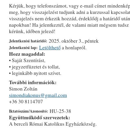
Kérjük, hogy telefonszámot, vagy e-mail címet mindenké
meg, hogy visszajelzést tudjunk adni a kurzussal kapcsola
visszajelzés nem érkezik hozzád, érdeklődj a határidő után
napokban! Ha jelentkeztél, de valami miatt mégsem tudsz r
kérünk, időben jelezd!
2025. október 3., péntek
Jelentkezési határidő:
Letölthető
a honlapról.
Jelentkezési lap:
Hozz magaddal:
• Saját Szentírást,
• jegyzetfüzetet és tollat,
• leginkább nyitott szívet.
További információk:
Simon Zoltán
simondiakonus@gmail.com
+36 30 8114707
HU-25-38
Iktatószám/Azonosító:
Együttműködő szervezetek:
A berceli Római Katolikus Egyházközség.