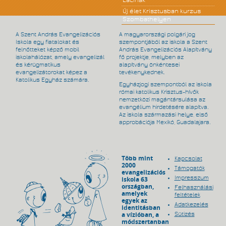
Új élet Krisztusban kurzus
Szombathelyen
A Szent András Evangelizációs
A magyarországi polgári jog
Iskola egy fiatalokat és
szempontjából az iskola a Szent
felnőtteket képző mobil
András Evangelizációs Alapítvány
iskolahálózat, amely evangelizál
fő projektje, melyben az
és kérügmatikus
alapítvány önkéntesei
evangelizátorokat képez a
tevékenykednek.
Katolikus Egyház számára.
Egyházjogi szempontból az iskola
római katolikus Krisztus-hívők
nemzetközi magántársulása az
evangélium hirdetésére alapítva.
Az iskola származási helye, első
approbációja Mexikó, Guadalajara.
Több mint
Kapcsolat
2000
Támogatók
evangelizációs
Impresszum
iskola 63
országban,
Felhasználási
amelyek
feltételek
egyek az
Adatkezelés
identitásban
a vízióban, a
Sütizés
módszertanban