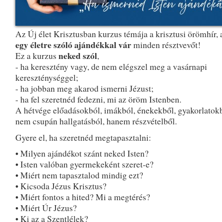
Az Új élet Krisztusban kurzus témája a krisztusi örömhír,
egy életre szóló ajándékkal vár
minden résztvevőt!
neked szól
Ez a kurzus
,
- ha keresztény vagy, de nem elégszel meg a vasárnapi
kereszténységgel;
- ha jobban meg akarod ismerni Jézust;
- ha fel szeretnéd fedezni, mi az öröm Istenben.
A hétvége előadásokból, imákból, énekekből, gyakorlatokb
nem csupán hallgatásból, hanem részvételből.
Gyere el, ha szeretnéd megtapasztalni:
• Milyen ajándékot szánt neked Isten?
• Isten valóban gyermekeként szeret-e?
• Miért nem tapasztalod mindig ezt?
• Kicsoda Jézus Krisztus?
• Miért fontos a hited? Mi a megtérés?
• Miért Úr Jézus?
• Ki az a Szentlélek?