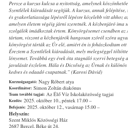
Persze a kurzus kulcsa a nyitottság, amelynek köszönhetőe
Szentlélek kiáradását segítjük. A kurzus, annak felépítése,
és gyakorlatiassága lépésről lépésre közelebb vitt ahhoz az
amelyen életem végéig járni szeretnék. A közbenjáró ima 
szolgálók imádkoztak értem. Könyörgésemet csendben az 
tártam, viszont a közbenjárók hangosan szóról szóra ugya
könyörgést tárták az Úr elé, amiért én is fohászkodtam ott 
Éreztem a Szentlélek kiáradását, mely melegséggel töltötte
lényemet. Továbbá egy évek óta stagnáló szervi betegség 
javulását észlelem. Hála és Dicsőség az Úrnak és különös
kedves és odaadó csapatnak.” (Karosi Dávid)
Nagy Róbert atya
Kurzusigazgató:
Simon Zoltán diakónus
Koordinátor:
Az Élő Víz Iskolaközösség tagjai
Team további tagjai:
2025. október 10., péntek 17.00 –
Kezdés:
2025. október 12., vasárnap 15.00 –
Befejezés:
Helyszín:
Szent Miklós Közösségi Ház
2687 Bercel, Béke út 24.