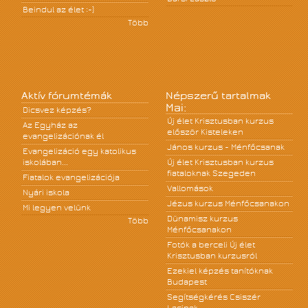
Beindul az élet :-)
Több
Aktív fórumtémák
Népszerű tartalmak
Mai:
Dicsvez képzés?
Új élet Krisztusban kurzus
Az Egyház az
először Kisteleken
evangelizációnak él
János kurzus - Ménfőcsanak
Evangelizáció egy katolikus
iskolában...
Új élet Krisztusban kurzus
fiataloknak Szegeden
Fiatalok evangelizációja
Vallomások
Nyári iskola
Jézus kurzus Ménfőcsanakon
Mi legyen velünk
Dünamisz kurzus
Több
Ménfőcsanakon
Fotók a berceli Új élet
Krisztusban kurzusról
Ezekiel képzés tanítóknak
Budapest
Segítségkérés Csiszér
Lacinak