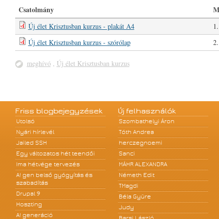
Csatolmány
M
Új élet Krisztusban kurzus - plakát A4
1
Új élet Krisztusban kurzus - szórólap
2
meghívó
,
Új élet Krisztusban kurzus
Friss blogbejegyzések
Új felhasználók
Utolsó
Szombathelyi Áron
Nyári hírlevél
Tóth Andrea
Jailed SSH
herczegnoemi
Egy változatos hét teendői
Sanci
Ima hétvége tervezés
MÁHR ALEXANDRA
A! gen belső gyógyítás és
Németh Edit
szabadítás
TMagdi
Drupal 9
Béla Gyüre
Hoszting
Judy
A! generáció
Barsi László