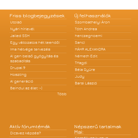
Friss blogbejegyzések
Új felhasználók
Utolsó
Szombathelyi Áron
Nyári hírlevél
Tóth Andrea
Jailed SSH
herczegnoemi
Egy változatos hét teendői
Sanci
Ima hétvége tervezés
MÁHR ALEXANDRA
A! gen belső gyógyítás és
Németh Edit
szabadítás
TMagdi
Drupal 9
Béla Gyüre
Hoszting
Judy
A! generáció
Barsi László
Beindul az élet :-)
Több
Aktív fórumtémák
Népszerű tartalmak
Mai:
Dicsvez képzés?
Kornéliusz kurzus