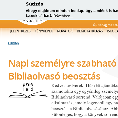
Sütizés
Ahogy majdnem minden honlap, úgy a miénk is has
Bővebben…
(„cookie”-kat).
új, kérügmatik
Főmenü
JELENTKEZÉS
FÉNYKÉPEK
ROVATOK
BEMUTATKOZÁS
ISKOL
Címlap
Jelenlegi hely
Napi személyre szabható
Bibliaolvasó beosztás
Kedves testvérek! Húsvéti ajándék
számotokra egy egyénileg személy
Bibliaolvasó sorrend. Valójában eg
alkalmazás, amely legenerál egy na
beosztást a Biblia olvasásához. Ab
különleges, hogy a könyvek sorrend