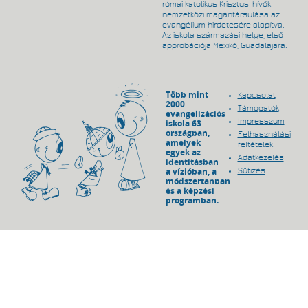
római katolikus Krisztus-hívők
nemzetközi magántársulása az
evangélium hirdetésére alapítva.
Az iskola származási helye, első
approbációja Mexikó, Guadalajara.
Több mint
Kapcsolat
2000
Támogatók
evangelizációs
Impresszum
iskola 63
országban,
Felhasználási
amelyek
feltételek
egyek az
Adatkezelés
identitásban
a vízióban, a
Sütizés
módszertanban
és a képzési
programban.