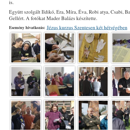
is.
Együtt szolgált Ildikó, Era, Míra, Éva, Robi atya, Csabi, Ba
Gellért. A fotókat Mader Balázs készítette.
Jézus kurzus Szentesen két hétvégében
Esemény hivatkozás: