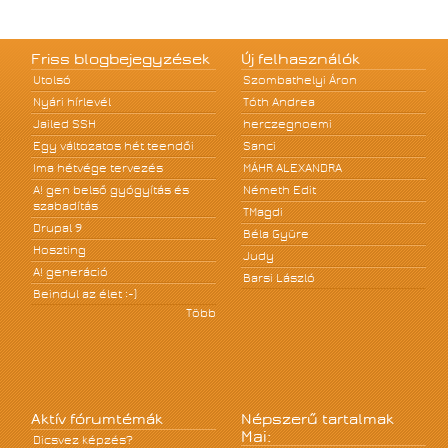
Friss blogbejegyzések
Új felhasználók
Utolsó
Szombathelyi Áron
Nyári hírlevél
Tóth Andrea
Jailed SSH
herczegnoemi
Egy változatos hét teendői
Sanci
Ima hétvége tervezés
MÁHR ALEXANDRA
A! gen belső gyógyítás és
Németh Edit
szabadítás
TMagdi
Drupal 9
Béla Gyüre
Hoszting
Judy
A! generáció
Barsi László
Beindul az élet :-)
Több
Aktív fórumtémák
Népszerű tartalmak
Mai:
Dicsvez képzés?