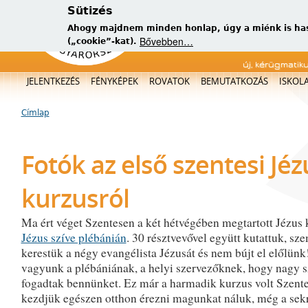
Sütizés
Ahogy majdnem minden honlap, úgy a miénk is has
Bővebben…
(„cookie”-kat).
új, kérügmatik
Főmenü
JELENTKEZÉS
FÉNYKÉPEK
ROVATOK
BEMUTATKOZÁS
ISKOL
Címlap
Jelenlegi hely
Fotók az első szentesi Jéz
kurzusról
Ma ért véget Szentesen a két hétvégében megtartott Jézus 
Jézus szíve plébánián
. 30 résztvevővel együtt kutattuk, sze
kerestük a négy evangélista Jézusát és nem bújt el előlünk
vagyunk a plébániának, a helyi szervezőknek, hogy nagy sz
fogadtak bennünket. Ez már a harmadik kurzus volt Szente
kezdjük egészen otthon érezni magunkat náluk, még a sek