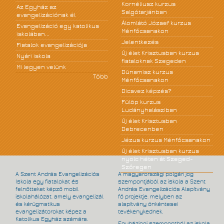
Kornéliusz kurzus
Az Egyház az
Salgótarjánban
evangelizációnak él
Álomlátó József kurzus
Evangelizáció egy katolikus
Ménfőcsanakon
iskolában...
Jelentkezés
Fiatalok evangelizációja
Új élet Krisztusban kurzus
Nyári iskola
fiataloknak Szegeden
Mi legyen velünk
Dünamisz kurzus
Több
Ménfőcsanakon
Dicsvez képzés?
Fülöp kurzus
Ludányhalásziban
Új élet Krisztusban
Debrecenben
Jézus kurzus Ménfőcsanakon
Új élet Krisztusban kurzus
nyolc héten át Szeged-
Szőregen
A Szent András Evangelizációs
A magyarországi polgári jog
Iskola egy fiatalokat és
szempontjából az iskola a Szent
felnőtteket képző mobil
András Evangelizációs Alapítvány
iskolahálózat, amely evangelizál
fő projektje, melyben az
és kérügmatikus
alapítvány önkéntesei
evangelizátorokat képez a
tevékenykednek.
Katolikus Egyház számára.
Egyházjogi szempontból az iskola