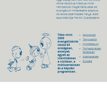
római katolikus Krisztus-hívők
nemzetközi magántársulása az
evangélium hirdetésére alapítva.
Az iskola származási helye, első
approbációja Mexikó, Guadalajara.
Több mint
Kapcsolat
2000
Támogatók
evangelizációs
Impresszum
iskola 63
országban,
Felhasználási
amelyek
feltételek
egyek az
Adatkezelés
identitásban
a vízióban, a
Sütizés
módszertanban
és a képzési
programban.