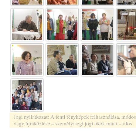
Jogi nyilatkozat: A fenti fényképek felhasználása, módos
vagy újraközlése – személyiségi jogi okok miatt – tilos.