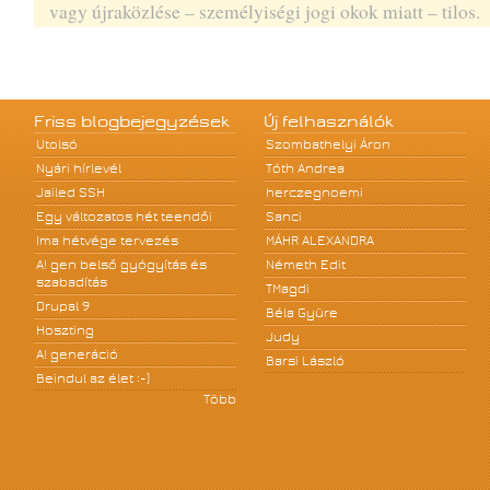
vagy újraközlése – személyiségi jogi okok miatt – tilos.
Friss blogbejegyzések
Új felhasználók
Utolsó
Szombathelyi Áron
Nyári hírlevél
Tóth Andrea
Jailed SSH
herczegnoemi
Egy változatos hét teendői
Sanci
Ima hétvége tervezés
MÁHR ALEXANDRA
A! gen belső gyógyítás és
Németh Edit
szabadítás
TMagdi
Drupal 9
Béla Gyüre
Hoszting
Judy
A! generáció
Barsi László
Beindul az élet :-)
Több