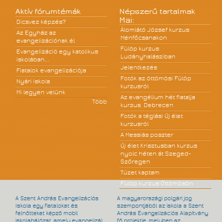
Aktív fórumtémák
Népszerű tartalmak
Mai:
Dicsvez képzés?
Álomlátó József kurzus
Az Egyház az
Ménfőcsanakon
evangelizációnak él
Fülöp kurzus
Evangelizáció egy katolikus
Ludányhalásziban
iskolában...
Jelentkezés
Fiatalok evangelizációja
Fotók az öttömösi Fülöp
Nyári iskola
kurzusról
Mi legyen velünk
Az evangélium hét fiatalja
Több
kurzus, Debrecen
Fotók a téglási Új élet
kurzusról
A Messiás poszter
Új élet Krisztusban kurzus
nyolc héten át Szeged-
Szőregen
Tüzet kaptam
Fülöp kurzus Öttömösön
A Szent András Evangelizációs
A magyarországi polgári jog
Iskola egy fiatalokat és
szempontjából az iskola a Szent
felnőtteket képző mobil
András Evangelizációs Alapítvány
iskolahálózat, amely evangelizál
fő projektje, melyben az