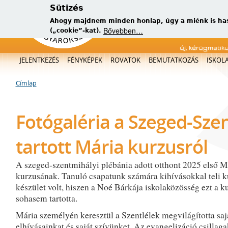
Sütizés
Ahogy majdnem minden honlap, úgy a miénk is has
Bővebben…
(„cookie”-kat).
új, kérügmatik
Főmenü
JELENTKEZÉS
FÉNYKÉPEK
ROVATOK
BEMUTATKOZÁS
ISKOL
Címlap
Jelenlegi hely
Fotógaléria a Szeged-Sze
tartott Mária kurzusról
A szeged-szentmihályi plébánia adott otthont 2025 első M
kurzusának. Tanuló csapatunk számára kihívásokkal teli k
készület volt, hiszen a Noé Bárkája iskolaközösség ezt a 
sohasem tartotta.
Mária személyén keresztül a Szentlélek megvilágította saj
elhívásainkat és saját szívünket. Az evangelizáció csillag