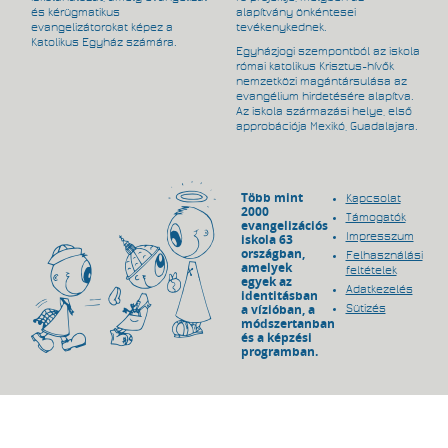
és kérügmatikus
alapítvány önkéntesei
evangelizátorokat képez a
tevékenykednek.
Katolikus Egyház számára.
Egyházjogi szempontból az iskola
római katolikus Krisztus-hívők
nemzetközi magántársulása az
evangélium hirdetésére alapítva.
Az iskola származási helye, első
approbációja Mexikó, Guadalajara.
Több mint
Kapcsolat
2000
Támogatók
evangelizációs
Impresszum
iskola 63
országban,
Felhasználási
amelyek
feltételek
egyek az
Adatkezelés
identitásban
a vízióban, a
Sütizés
módszertanban
és a képzési
programban.