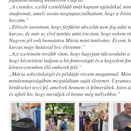
„A csendes, szelíd szemlélődő imát kaptam ajándékul, min
imaformát, amely során megtapasztalhattam, hogy a Jóiste
hozzám.”
„Először tartottam, hogy férfiként abszolút nem fog adni 
kurzus, de már az első tanítás után éreztem, hogy nekem it
Nagyon jól volt bemutatva Mária mint tanítvány. Érzem, h
kurzus nagy hatással lesz életemre.”
„Azt szeretném tovább vinni, hogy hagyjam túlcsordulni a
hogy közvetíteni tudjam a hit fontosságát és a kegyelem fo
környezetemben élő emberek felé.”
„Mária sokszínűségét és példáját viszem magammal. Már
mindennapiságában megtaláltam saját életemet. Ugyanaz
kérdéseket teszi fel, amelyek bennem is felmerültek. Isten á
és újból hív, hogy merüljek el benne még mélyebbre.”