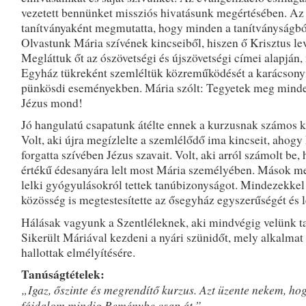
vezetett bennünket missziós hivatásunk megértésében. Az 
tanítványaként megmutatta, hogy minden a tanítványságbó
Olvastunk Mária szívének kincseiből, hiszen ő Krisztus lev
Megláttuk őt az ószövetségi és újszövetségi címei alapján,
Egyház tükreként szemléltük közreműködését a karácsonyi,
pünkösdi eseményekben. Mária szólt: Tegyetek meg minde
Jézus mond!
Jó hangulatú csapatunk átélte ennek a kurzusnak számos k
Volt, aki újra megízlelte a szemlélődő ima kincseit, ahogy
forgatta szívében Jézus szavait. Volt, aki arról számolt be, 
értékű édesanyára lelt most Mária személyében. Mások m
lelki gyógyulásokról tettek tanúbizonyságot. Mindezekkel 
közösség is megtestesítette az ősegyház egyszerűségét és l
Hálásak vagyunk a Szentléleknek, aki mindvégig velünk tar
Sikerült Máriával kezdeni a nyári szünidőt, mely alkalmat 
hallottak elmélyítésére.
Tanúságtételek:
„Igaz, őszinte és megrendítő kurzus. Azt üzente nekem, ho
fájdalom mindig Reménybe csap át.”