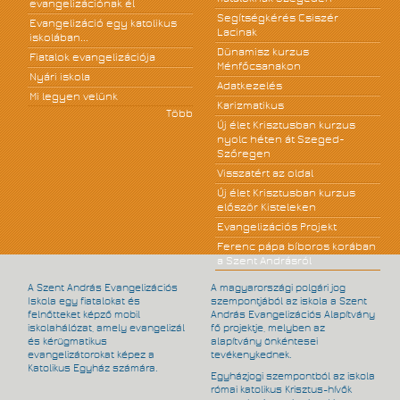
evangelizációnak él
Segítségkérés Csiszér
Evangelizáció egy katolikus
Lacinak
iskolában...
Dünamisz kurzus
Fiatalok evangelizációja
Ménfőcsanakon
Nyári iskola
Adatkezelés
Mi legyen velünk
Karizmatikus
Több
Új élet Krisztusban kurzus
nyolc héten át Szeged-
Szőregen
Visszatért az oldal
Új élet Krisztusban kurzus
először Kisteleken
Evangelizációs Projekt
Ferenc pápa bíboros korában
a Szent Andrásról
A Szent András Evangelizációs
A magyarországi polgári jog
Iskola egy fiatalokat és
szempontjából az iskola a Szent
felnőtteket képző mobil
András Evangelizációs Alapítvány
iskolahálózat, amely evangelizál
fő projektje, melyben az
és kérügmatikus
alapítvány önkéntesei
evangelizátorokat képez a
tevékenykednek.
Katolikus Egyház számára.
Egyházjogi szempontból az iskola
római katolikus Krisztus-hívők