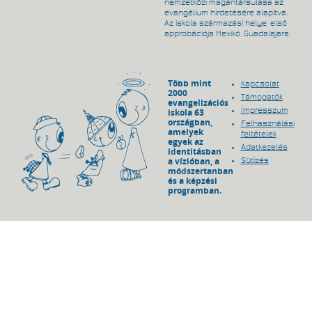
nemzetközi magántársulása az
evangélium hirdetésére alapítva.
Az iskola származási helye, első
approbációja Mexikó, Guadalajara.
Több mint
Kapcsolat
2000
Támogatók
evangelizációs
Impresszum
iskola 63
országban,
Felhasználási
amelyek
feltételek
egyek az
Adatkezelés
identitásban
a vízióban, a
Sütizés
módszertanban
és a képzési
programban.