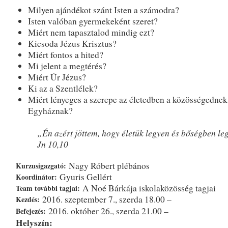
Milyen ajándékot szánt Isten a számodra?
Isten valóban gyermekeként szeret?
Miért nem tapasztalod mindig ezt?
Kicsoda Jézus Krisztus?
Miért fontos a hited?
Mi jelent a megtérés?
Miért Úr Jézus?
Ki az a Szentlélek?
Miért lényeges a szerepe az életedben a közösségednek
Egyháznak?
„Én azért jöttem, hogy életük legyen és bőségben l
Jn 10,10
Nagy Róbert plébános
Kurzusigazgató:
Gyuris Gellért
Koordinátor:
A Noé Bárkája iskolaközösség tagjai
Team további tagjai:
2016. szeptember 7., szerda 18.00 –
Kezdés:
2016. október 26., szerda 21.00 –
Befejezés:
Helyszín: