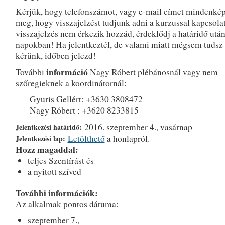
Kérjük, hogy telefonszámot, vagy e-mail címet mindenké
meg, hogy visszajelzést tudjunk adni a kurzussal kapcsola
visszajelzés nem érkezik hozzád, érdeklődj a határidő után
napokban! Ha jelentkeztél, de valami miatt mégsem tudsz r
kérünk, időben jelezd!
információ
További
Nagy Róbert plébánosnál vagy nem
szőregieknek a koordinátornál:
Gyuris Gellért: +3630 3808472
Nagy Róbert : +3620 8233815
2016. szeptember 4., vasárnap
Jelentkezési határidő:
Letölthető
a honlapról.
Jelentkezési lap:
Hozz magaddal:
teljes Szentírást és
a nyitott szíved
További információk:
Az alkalmak pontos dátuma:
szeptember 7.,