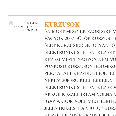
KURZUSOK
Beküldte
HODLAC
– k, 2016-
07-26 15:48
ÉN MOST MEGYEK SZÖREGRE M
VAGYOK 2007 FŰLÖP KURZUS HE
ÉLET KURZUS!EDDIG OLYAN JÓ
ELEKTRÓNIKUS JELENTKEZÉST
KEZEM MIATT NAGYON NEM VO
PŰNKÖSD KURZUSON HÓDMEZŐ
PERC ALATT KÉZZEL ÚJBÓL JE
NEKEM 30PERC KELL ERRE!ÉN
ELEKTRÓNIKUS JELENTKEZÉS 
AKKOR KÉZZEL ÍRTAM VOLNA 
IGAZ AKKOR VOLT MÉG BORÍTÉ
JELENTKEZÉSI LAP:FŰLÖP KU
KURZUS,JÉZUS KURZUS IDE KÉ