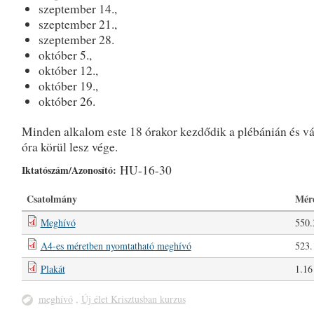
szeptember 14.,
szeptember 21.,
szeptember 28.
október 5.,
október 12.,
október 19.,
október 26.
Minden alkalom este 18 órakor kezdődik a plébánián és v
óra körül lesz vége.
HU-16-30
Iktatószám/Azonosító:
Csatolmány
Mér
Meghívó
550
A4-es méretben nyomtatható meghívó
523
Plakát
1.1
meghívó
,
Új élet Krisztusban kurzus