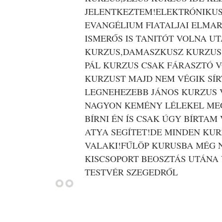
JELENTKEZTEM!ELEKTRÓNIKUS
EVANGÉLIUM FIATALJAI ELMAR
ISMERŐS IS TANITÓT VOLNA U
KURZUS,DAMASZKUSZ KURZUS
PÁL KURZUS CSAK FÁRASZTÓ 
KURZUST MAJD NEM VÉGIK SÍ
LEGNEHEZEBB JÁNOS KURZUS V
NAGYON KEMÉNY LÉLEKEL MEG
BÍRNI ÉN ÍS CSAK ÚGY BÍRTAM
ATYA SEGÍTET!DE MINDEN KUR
VALAKI!FŰLÖP KURUSBA MÉG 
KISCSOPORT BEOSZTÁS UTÁNA
TESTVÉR SZEGEDRŐL