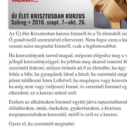
Az Új élet Krisztusban kurzus Istenről és a Te életedről szó
Ő gondviselő szeretetével eltervezett. Nem fogsz ezen a k
semmi mást megtudni Istenről, csak a legfontosabbat.
Ha kereszténynek tartod magad, mégsem elégedsz meg a v
jellegű kereszténységgel; ha jobban meg akarod ismerni Jéz
szeretnéd fedezni, milyen örömöt ad ő az életedbe; ha úgy 
lehúz a bűn; ha gyengének látod a hited; ha szeretnéd meg
jelent találkozni Isten Lelkével; ha magányos vagy kereszt
ha még nem vagy (teljesen) Istené, és szeretnél Istennel egy
elkezdeni, ez a kurzus neked szól.
Ezeken az alkalmakon Istennel együtt járva tapasztalhato
előadásokon, imán, énekeken, gyakorlatokon, a közösen
megtapasztaltakon keresztül, miről is szól ez a kurzus.
Gyere el, ha szeretnéd megtudni: