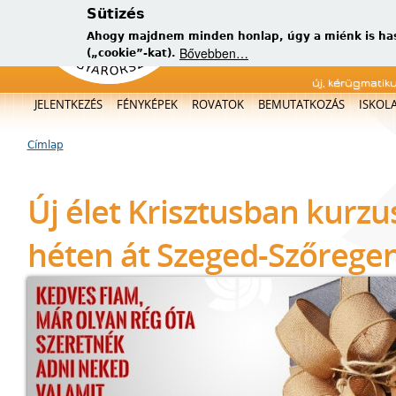
Sütizés
Ahogy majdnem minden honlap, úgy a miénk is has
Bővebben…
(„cookie”-kat).
új, kérügmatik
Főmenü
JELENTKEZÉS
FÉNYKÉPEK
ROVATOK
BEMUTATKOZÁS
ISKOL
Címlap
Jelenlegi hely
Új élet Krisztusban kurzu
héten át Szeged-Szőrege