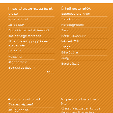
Friss blogbejegyzések
Új felhasználók
Utolsó
Szombathelyi Áron
Nyári hírlevél
Tóth Andrea
Jailed SSH
herczegnoemi
Egy változatos hét teendői
Sanci
Ima hétvége tervezés
MÁHR ALEXANDRA
A! gen belső gyógyítás és
Németh Edit
szabadítás
TMagdi
Drupal 9
Béla Gyüre
Hoszting
Judy
A! generáció
Barsi László
Beindul az élet :-)
Több
Aktív fórumtémák
Népszerű tartalmak
Mai:
Dicsvez képzés?
Új élet Krisztusban kurzus
Az Egyház az
fiataloknak Szegeden