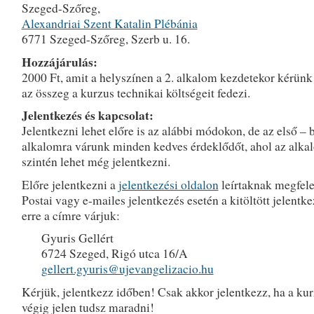
Szeged-Szőreg,
Alexandriai Szent Katalin Plébánia
6771 Szeged-Szőreg, Szerb u. 16.
Hozzájárulás:
2000 Ft, amit a helyszínen a 2. alkalom kezdetekor kérünk 
az összeg a kurzus technikai költségeit fedezi.
Jelentkezés és kapcsolat:
Jelentkezni lehet előre is az alábbi módokon, de az első –
alkalomra várunk minden kedves érdeklődőt, ahol az alka
szintén lehet még jelentkezni.
Előre jelentkezni a
jelentkezési oldalon
leírtaknak megfele
Postai vagy e-mailes jelentkezés esetén a kitöltött jelentke
erre a címre várjuk:
Gyuris Gellért
6724 Szeged, Rigó utca 16/A
gellert.gyuris@ujevangelizacio.hu
Kérjük, jelentkezz időben! Csak akkor jelentkezz, ha a ku
végig jelen tudsz maradni!